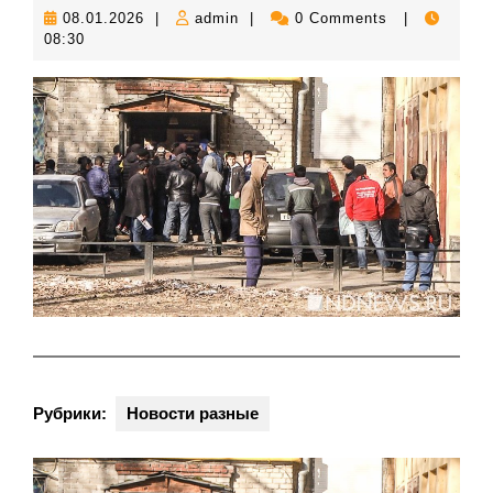
08.01.2026
admin
08.01.2026
|
admin
|
0 Comments
|
08:30
Рубрики:
Новости разные