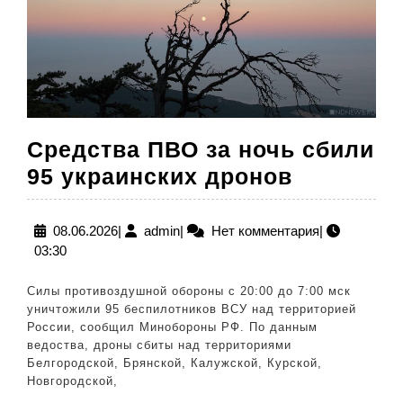
Средства ПВО за ночь сбили
Средств
95 украинских дронов
ПВО
за
08.06.2026
admin
08.06.2026
|
admin
|
Нет комментария
|
03:30
ночь
сбили
Силы противоздушной обороны с 20:00 до 7:00 мск
95
уничтожили 95 беспилотников ВСУ над территорией
России, сообщил Минобороны РФ. По данным
украинск
ведоства, дроны сбиты над территориями
дронов
Белгородской, Брянской, Калужской, Курской,
Новгородской,