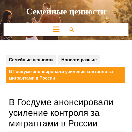
Перейти
Семейные ценности
к
содержимому
Кнопка
Открыть
Семейные ценности
Новости разные
В Госдуме анонсировали усиление контроля за
мигрантами в России
В Госдуме анонсировали
усиление контроля за
мигрантами в России