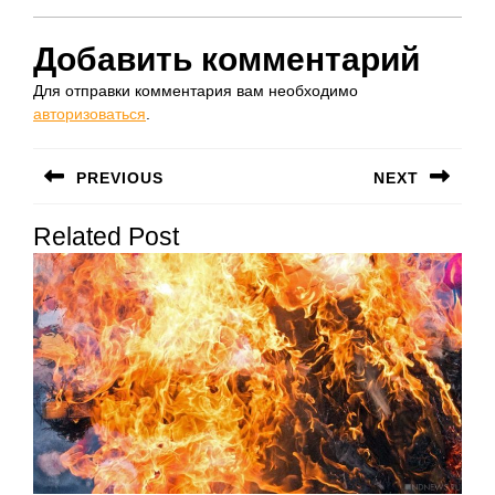
Добавить комментарий
Для отправки комментария вам необходимо
авторизоваться
.
Навигация
PREVIOUS
NEXT
по
Предыдущая
Следующая
записям
Related Post
запись:
запись: