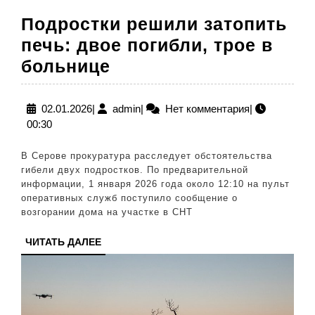
Подростки решили затопить
печь: двое погибли, трое в
Подростки
больнице
решили
затопить
02.01.2026
admin
02.01.2026
|
admin
|
Нет комментария
|
00:30
печь:
двое
В Серове прокуратура расследует обстоятельства
погибли,
гибели двух подростков. По предварительной
информации, 1 января 2026 года около 12:10 на пульт
трое
оперативных служб поступило сообщение о
в
возгорании дома на участке в СНТ
больнице
ЧИТАТЬ
ЧИТАТЬ ДАЛЕЕ
ДАЛЕЕ