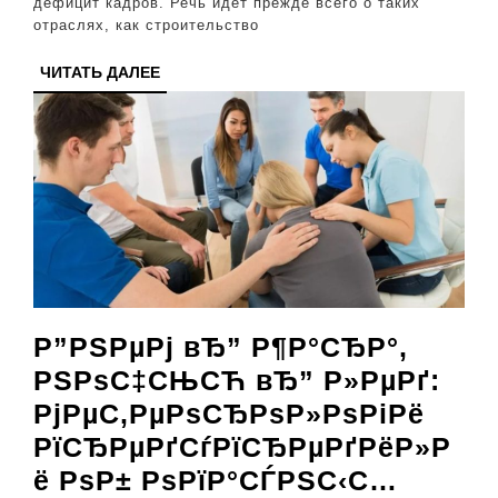
дефицит кадров. Речь идет прежде всего о таких
россий
отраслях, как строительство
рынке
ЧИТАТЬ
ЧИТАТЬ ДАЛЕЕ
труда?
ДАЛЕЕ
Комме
экспер
Р”РЅРµРј вЂ” Р¶Р°СЂР°,
РЅРѕС‡СЊСЋ вЂ” Р»РµРґ:
РјРµС‚РµРѕСЂРѕР»РѕРіРё
РїСЂРµРґСѓРїСЂРµРґРёР»Р
ё РѕР± РѕРїР°СЃРЅС‹С…