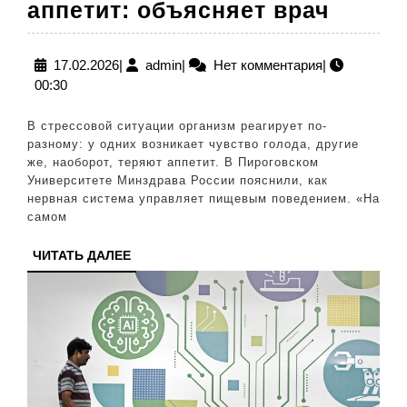
Почем
аппетит: объясняет врач
при
стрес
17.02.2026
admin
17.02.2026
|
admin
|
Нет комментария
|
00:30
одни
перее
В стрессовой ситуации организм реагирует по-
а
разному: у одних возникает чувство голода, другие
же, наоборот, теряют аппетит. В Пироговском
други
Университете Минздрава России пояснили, как
теряю
нервная система управляет пищевым поведением. «На
самом
аппети
объяс
ЧИТАТЬ
ЧИТАТЬ ДАЛЕЕ
ДАЛЕЕ
врач