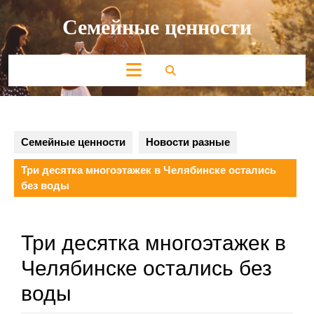
Перейти
Семейные ценности
к
содержимому
Кнопка
Открыть
Семейные ценности
Новости разные
Три десятка многоэтажек в Челябинске остались
без воды
Три десятка многоэтажек в
Челябинске остались без
воды