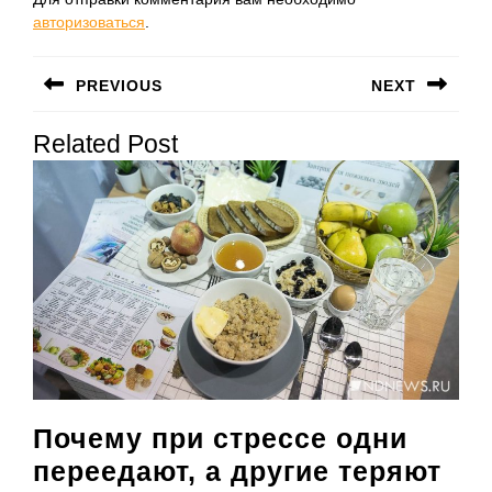
авторизоваться
.
Навигация
PREVIOUS
NEXT
по
Предыдущая
Следующая
записям
Related Post
запись:
запись:
Почему при стрессе одни
переедают, а другие теряют