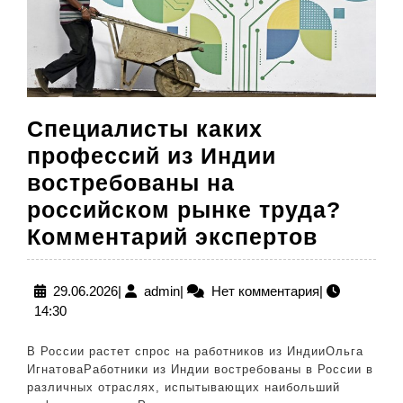
Специалисты каких
профессий из Индии
востребованы на
российском рынке труда?
Специ
Комментарий экспертов
каких
профе
29.06.2026
admin
29.06.2026
|
admin
|
Нет комментария
|
14:30
из
Индии
В России растет спрос на работников из ИндииОльга
востре
ИгнатоваРаботники из Индии востребованы в России в
различных отраслях, испытывающих наибольший
на