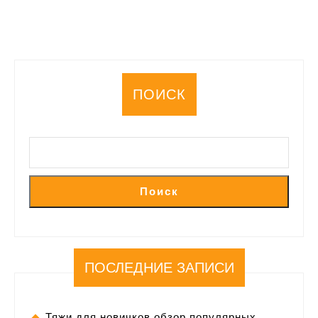
Рё
15
РјР°СЂС‚Р°
ПОИСК
Поиск
ПОСЛЕДНИЕ ЗАПИСИ
Тяжи для новичков обзор популярных