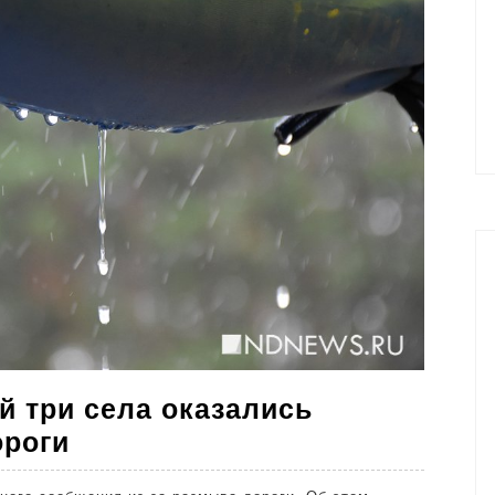
ей три села оказались
В
ороги
Дагестане