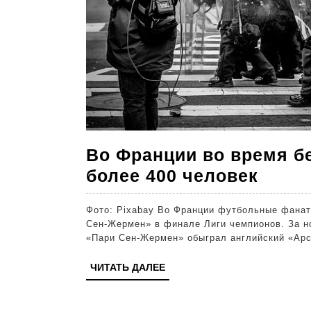
Во Франции во время б
Во
более 400 человек
Фран
Фото: Pixabay Во Франции футбольные фанат
во
Сен-Жермен» в финале Лиги чемпионов. За н
врем
«Пари Сен-Жермен» обыграл английский «Ар
бесп
ЧИТАТЬ
ЧИТАТЬ ДАЛЕЕ
заде
ДАЛЕЕ
боле