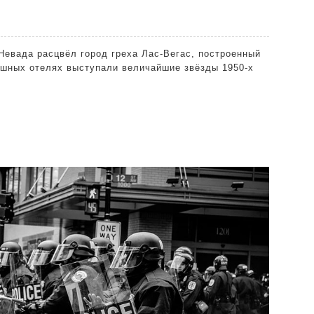
 Невада расцвёл город греха Лас-Вегас, построенный
кошных отелях выступали величайшие звёзды 1950-х