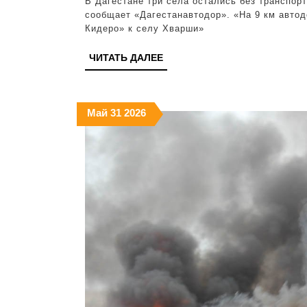
В Дагестане три села остались без транспор
сообщает «Дагестанавтодор». «На 9 км автод
Кидеро» к селу Хварши»
ЧИТАТЬ
ЧИТАТЬ ДАЛЕЕ
ДАЛЕЕ
31.05.2026
31.05.2026
31.05.2026
Май
31
2026