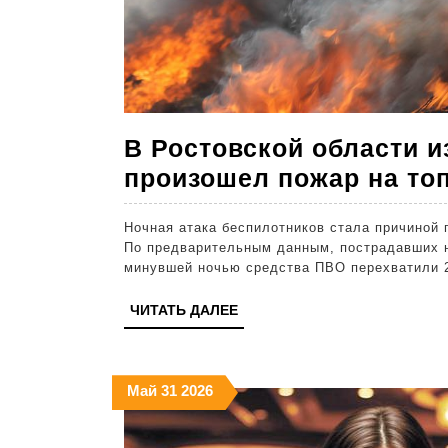
В Ростовской области и
произошел пожар на то
Ночная атака беспилотников стала причиной 
По предварительным данным, пострадавших н
минувшей ночью средства ПВО перехватили 
ЧИТАТЬ
ЧИТАТЬ ДАЛЕЕ
ДАЛЕЕ
31.05.2026
31.05.2026
31.05.2026
Май
31
2026