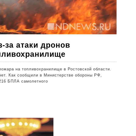
з-за атаки дронов
В
пливохранилище
Ростовской
пожара на топливохранилище в Ростовской области.
области
ет. Как сообщили в Министерстве обороны РФ,
из-
216 БПЛА самолетного
за
атаки
дронов
произошел
пожар
на