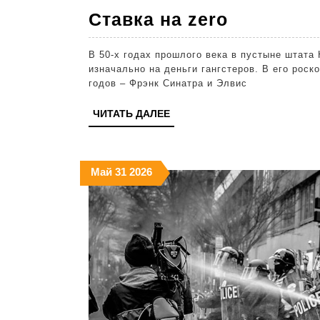
Ставка
Ставка на zero
на
В 50-х годах прошлого века в пустыне штата
zero
изначально на деньги гангстеров. В его рос
годов – Фрэнк Синатра и Элвис
ЧИТАТЬ
ЧИТАТЬ ДАЛЕЕ
ДАЛЕЕ
31.05.2026
31.05.2026
31.05.2026
Май
31
2026