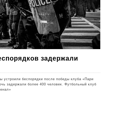
еспорядков задержали
ции
ы устроили беспорядки после победы клуба «Пари
очь задержали более 400 человек. Футбольный клуб
я
сенал»
орядков
ржали
е