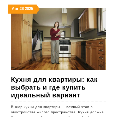
ухода
28.08.2025
28.08.2025
28.08.2025
Авг
28
2025
за
мужской
внешнос
Кухня для квартиры: как
выбрать и где купить
Кухня
идеальный вариант
для
Выбор кухни для квартиры — важный этап в
квартиры:
обустройстве жилого пространства. Кухня должна