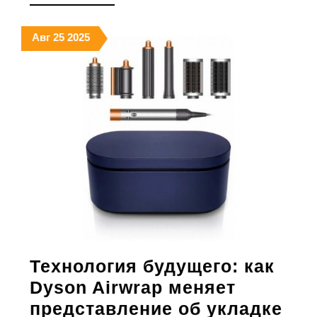
ДАЛЕЕ
и
качество
25.08.2025
25.08.2025
25.08.2025
Авг
25
2025
Технология будущего: как
Dyson Airwrap меняет
представление об укладке