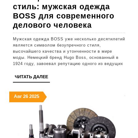
стиль: мужская одежда
BOSS для современного
Немецкое
делового человека
качество
Мужская одежда BOSS уже несколько десятилетий
и
является символом безупречного стиля,
стиль:
высочайшего качества и утонченности в мире
моды. Немецкий бренд Hugo Boss, основанный в
мужская
1924 году, завоевал репутацию одного из ведущих
одежда
ЧИТАТЬ
ЧИТАТЬ ДАЛЕЕ
BOSS
ДАЛЕЕ
для
26.08.2025
26.08.2025
26.08.2025
Авг
26
2025
современн
делового
человека