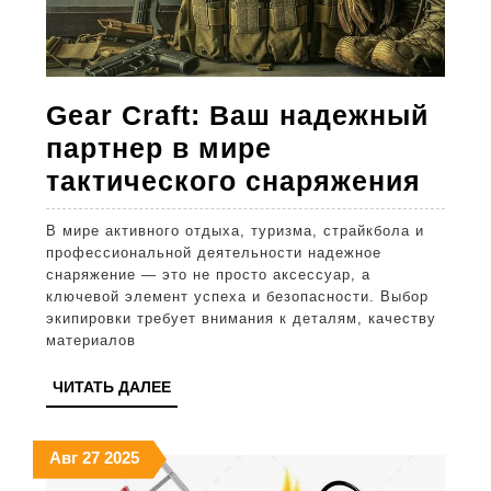
Gear Craft: Ваш надежный
партнер в мире
Gear
тактического снаряжения
Craft
В мире активного отдыха, туризма, страйкбола и
Ваш
профессиональной деятельности надежное
над
снаряжение — это не просто аксессуар, а
ключевой элемент успеха и безопасности. Выбор
парт
экипировки требует внимания к деталям, качеству
в
материалов
мир
ЧИТАТЬ
ЧИТАТЬ ДАЛЕЕ
такт
ДАЛЕЕ
снар
27.08.2025
27.08.2025
27.08.2025
Авг
27
2025