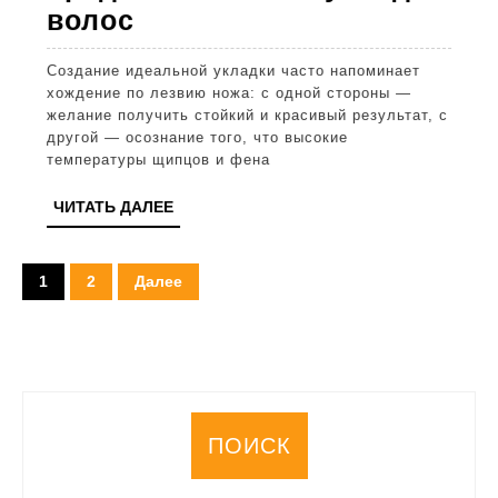
Технология
волос
будущего:
Создание идеальной укладки часто напоминает
как
хождение по лезвию ножа: с одной стороны —
Dyson
желание получить стойкий и красивый результат, с
другой — осознание того, что высокие
Airwrap
температуры щипцов и фена
меняет
ЧИТАТЬ
ЧИТАТЬ ДАЛЕЕ
представление
ДАЛЕЕ
об
Пагинация
укладке
1
2
Далее
записей
волос
ПОИСК