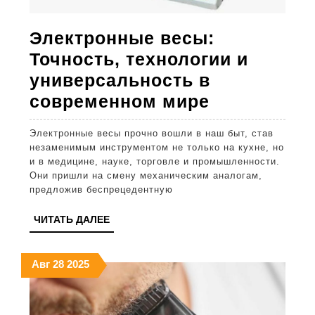
Электронные весы:
Точность, технологии и
универсальность в
Электронн
современном мире
весы:
Электронные весы прочно вошли в наш быт, став
Точность,
незаменимым инструментом не только на кухне, но
технологии
и в медицине, науке, торговле и промышленности.
Они пришли на смену механическим аналогам,
и
предложив беспрецедентную
универсал
ЧИТАТЬ
ЧИТАТЬ ДАЛЕЕ
в
ДАЛЕЕ
современн
28.08.2025
28.08.2025
28.08.2025
Авг
28
2025
мире