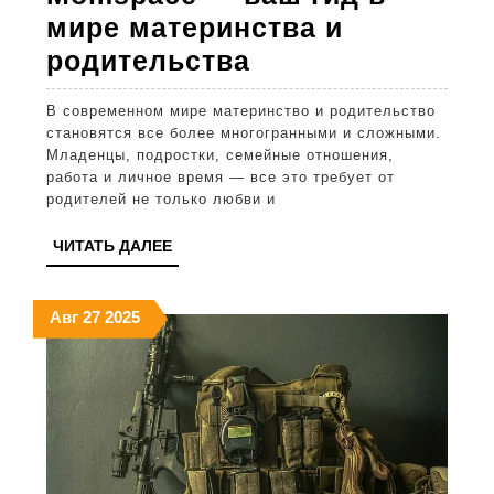
мире материнства и
Momspace
родительства
—
В современном мире материнство и родительство
ваш
становятся все более многогранными и сложными.
гид
Младенцы, подростки, семейные отношения,
работа и личное время — все это требует от
в
родителей не только любви и
мире
ЧИТАТЬ
ЧИТАТЬ ДАЛЕЕ
материнства
ДАЛЕЕ
и
27.08.2025
27.08.2025
27.08.2025
Авг
27
2025
родительства