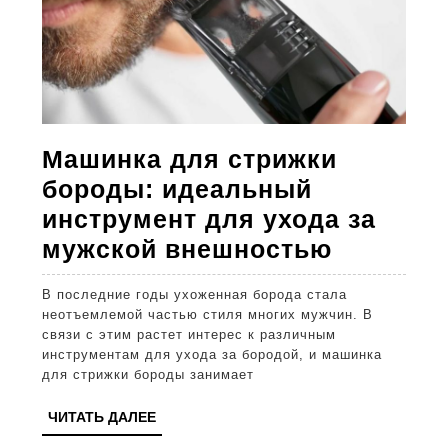
Машинка для стрижки
бороды: идеальный
инструмент для ухода за
Машинк
мужской внешностью
для
В последние годы ухоженная борода стала
стрижки
неотъемлемой частью стиля многих мужчин. В
бороды:
связи с этим растет интерес к различным
инструментам для ухода за бородой, и машинка
идеальн
для стрижки бороды занимает
инструм
ЧИТАТЬ
ЧИТАТЬ ДАЛЕЕ
для
ДАЛЕЕ