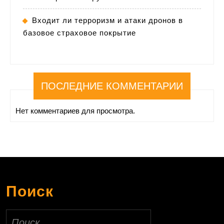
Входит ли терроризм и атаки дронов в
базовое страховое покрытие
ПОСЛЕДНИЕ КОММЕНТАРИИ
Нет комментариев для просмотра.
Поиск
Найти: