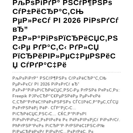
РљРѕРіРґР° РЅСѓР¶РЅРѕ
СѓР±РёСЂР°С‚СЊ
РµР»РєСѓ РІ 2026 РіРѕРґСѓ
вЂ”
Р±Р»Р°РіРѕРїСЂРёСЏС‚РЅ
С‹Рµ РґР°С‚С‹ РґР»СЏ
РїСЂРёРІР»РµС‡РµРЅРёС
РљРѕРіРґР°
Џ СѓРґР°С‡Рё
РЅСѓР¶РЅРѕ
РљРѕРіРґР° РЅСѓР¶РЅРѕ СѓР±РёСЂР°С‚СЊ
СѓР±РёСЂР°С‚С
РµР»РєСѓ РІ 2026 РіРѕРґСѓ вЂ”
РµР»РєСѓ
Р±Р»Р°РіРѕРїСЂРёСЏС‚РЅС‹Рµ РґРЅРё Р¤РѕС‚Рѕ:
Freepik РЈРєСЂР°С€РµРЅРёРµ РµР»РєРё
РІ
С‚СЂР°РґРёС†РёРѕРЅРЅРѕ СЃС‡РёС‚Р°РµС‚СЃСЏ
2026
РѕРґРЅРёРј РёР· СЃР°РјС‹С…
РїСЂРёСЏС‚РЅС‹С… СЌС‚Р°РїРѕРІ
РіРѕРґСѓ
РїРѕРґРіРѕС‚РѕРІРєРё Рє РќРѕРІРѕРјСѓ РіРѕРґСѓ.
вЂ”
РћРґРЅР°РєРѕ РїСЂР°Р·РґРЅРёС‡РЅС‹Р№
РїРµСЂРёРѕРґ РїРѕРґС…РѕРґРёС‚ Рє