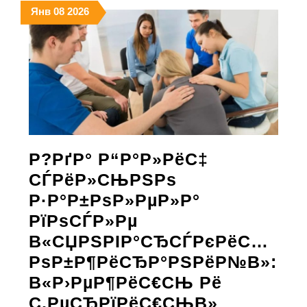
08.01.2026
08.01.2026
08.01.2026
Янв
08
2026
размещения
войск
на
Украине
Р?РґР° Р“Р°Р»РёС‡
СЃРёР»СЊРЅРѕ
Р·Р°Р±РѕР»РµР»Р°
РїРѕСЃР»Рµ
В«СЏРЅРІР°СЂСЃРєРёС…
РѕР±Р¶РёСЂР°РЅРёР№В»:
В«Р›РµР¶РёС€СЊ Рё
Р?
С‚РµСЂРїРёС€СЊВ»