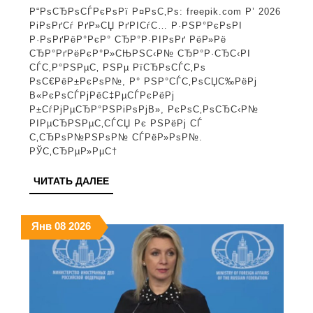
РЅР°РєР°Р¶
Р“РѕСЂРѕСЃРєРѕРї Р¤РѕС‚Рѕ: freepik.com Р’ 2026
СЌС‚РёРј
РіРѕРґСѓ РґР»СЏ РґРІСѓС… Р·РЅР°РєРѕРІ
РґРІСѓРј
Р·РѕРґРёР°РєР° СЂР°Р·РІРѕРґ РёР»Рё
СЂР°РґРёРєР°Р»СЊРЅС‹Р№ СЂР°Р·СЂС‹РІ
Р·РЅР°РєР°
СЃС‚Р°РЅРµС‚ РЅРµ РїСЂРѕСЃС‚Рѕ
РЅРµР»СЊ
РѕС€РёР±РєРѕР№, Р° РЅР°СЃС‚РѕСЏС‰РёРј
В«РєРѕСЃРјРёС‡РµСЃРєРёРј
СЂР°Р·РІР
Р±СѓРјРµСЂР°РЅРіРѕРјВ», РєРѕС‚РѕСЂС‹Р№
РІ
РІРµСЂРЅРµС‚СЃСЏ Рє РЅРёРј СЃ
С‚СЂРѕР№РЅРѕР№ СЃРёР»РѕР№.
2026
РЎС‚СЂРµР»РµС†
РіРѕРґСѓ
ЧИТАТЬ
ЧИТАТЬ ДАЛЕЕ
ДАЛЕЕ
08.01.2026
08.01.2026
08.01.2026
Янв
08
2026