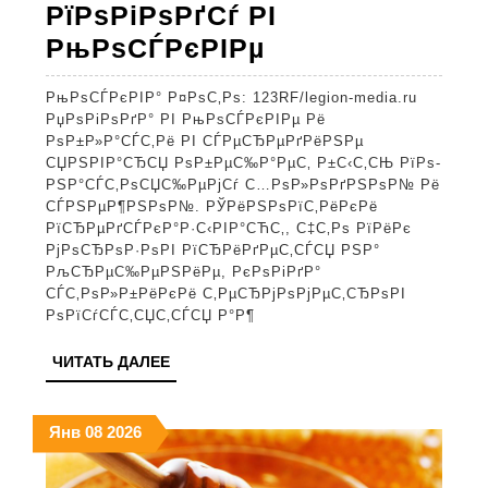
РїРѕРіРѕРґСѓ РІ
РђСЂРјР°РіРµ
РњРѕСЃРєРІРµ
СЃР»СѓС‡РёС‚
РњРѕСЃРєРІР° Р¤РѕС‚Рѕ: 123RF/legion-media.ru
РЅР°
РџРѕРіРѕРґР° РІ РњРѕСЃРєРІРµ Рё
РљСЂРµС‰РµР
РѕР±Р»Р°СЃС‚Рё РІ СЃРµСЂРµРґРёРЅРµ
СЏРЅРІР°СЂСЏ РѕР±РµС‰Р°РµС‚ Р±С‹С‚СЊ РїРѕ-
СЃРёРЅРѕРїС‚
РЅР°СЃС‚РѕСЏС‰РµРјСѓ С…РѕР»РѕРґРЅРѕР№ Рё
РїСЂРµРґСЃРє
СЃРЅРµР¶РЅРѕР№. РЎРёРЅРѕРїС‚РёРєРё
РїСЂРµРґСЃРєР°Р·С‹РІР°СЋС‚, С‡С‚Рѕ РїРёРє
Р°РЅРѕРјР°Р»
РјРѕСЂРѕР·РѕРІ РїСЂРёРґРµС‚СЃСЏ РЅР°
РїРѕРіРѕРґСѓ
РљСЂРµС‰РµРЅРёРµ, РєРѕРіРґР°
СЃС‚РѕР»Р±РёРєРё С‚РµСЂРјРѕРјРµС‚СЂРѕРІ
РІ
РѕРїСѓСЃС‚СЏС‚СЃСЏ Р°Р¶
РњРѕСЃРєРІРµ
ЧИТАТЬ
ЧИТАТЬ ДАЛЕЕ
ДАЛЕЕ
08.01.2026
08.01.2026
08.01.2026
Янв
08
2026