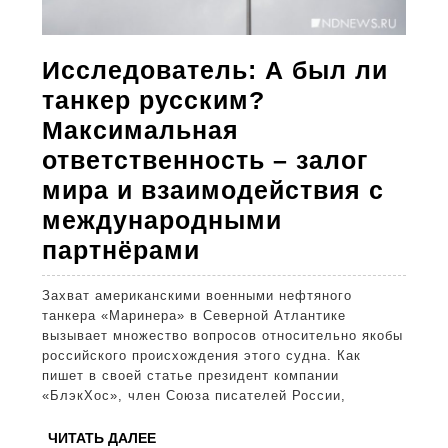
станут
дороже
Исследователь: А был ли
танкер русским?
Максимальная
ответственность – залог
мира и взаимодействия с
международными
Исследователь:
партнёрами
А
Захват американскими военными нефтяного
был
танкера «Маринера» в Северной Атлантике
ли
вызывает множество вопросов относительно якобы
российского происхождения этого судна. Как
танкер
пишет в своей статье президент компании
русским?
«БлэкХос», член Союза писателей России,
Максимальная
ЧИТАТЬ
ЧИТАТЬ ДАЛЕЕ