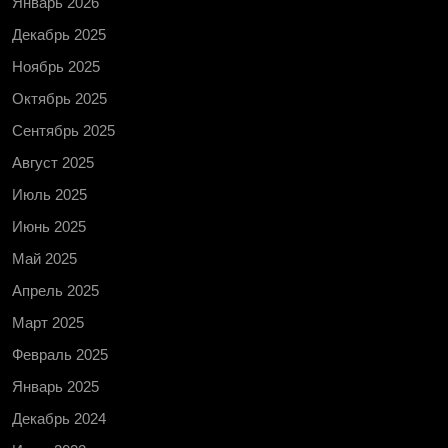
Январь 2026
Декабрь 2025
Ноябрь 2025
Октябрь 2025
Сентябрь 2025
Август 2025
Июль 2025
Июнь 2025
Май 2025
Апрель 2025
Март 2025
Февраль 2025
Январь 2025
Декабрь 2024