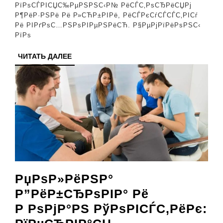
РїРѕСЃРІСЏС‰РµРЅРЅС‹Р№ РёСЃС‚РѕСЂРёСЏРј
РёРЅРѕСЃС‚С
Р¶РёР·РЅРё Рё Р»СЋР±РІРё, РёСЃРєСѓСЃСЃС‚РІСѓ
РіРµРЅРёРµРІ
Рё РІРґРѕС…РЅРѕРІРµРЅРёСЋ. Р§РµРјРїРёРѕРЅС‹
РїРѕ
ЧИТАТЬ
ЧИТАТЬ ДАЛЕЕ
ДАЛЕЕ
РџРѕР»РёРЅР°
Р”РёР±СЂРѕРІР° Рё
Р РѕРјР°РЅ РўРѕРІСЃС‚РёРє: