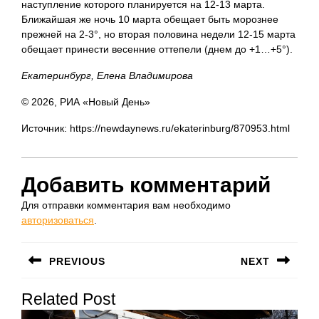
наступление которого планируется на 12-13 марта.
Ближайшая же ночь 10 марта обещает быть морознее
прежней на 2-3°, но вторая половина недели 12-15 марта
обещает принести весенние оттепели (днем до +1…+5°).
Екатеринбург, Елена Владимирова
© 2026, РИА «Новый День»
Источник: https://newdaynews.ru/ekaterinburg/870953.html
Добавить комментарий
Для отправки комментария вам необходимо
авторизоваться
.
Навигация
PREVIOUS
NEXT
по
Предыдущая
Следующая
записям
Related Post
запись:
запись: