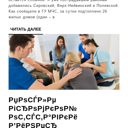
жилых
добавились Серовский, Верх-Нейвинский и Полевской.
дома
Как сообщили в ГУ МЧС, за сутки подтоплено 26
и
жилых домов (один – в
почти
ЧИТАТЬ
ЧИТАТЬ ДАЛЕЕ
2900
ДАЛЕЕ
садов
РџРѕСЃР»Рµ
РіСЂРѕРјРєРѕР№
РѕС‚СЃС‚Р°РІРєРё
Р’РёРЅРµСЂ