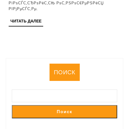
РґСЂСѓР·РµР№
РїРѕСЃС‚СЂРѕРёС‚СЊ РѕС‚РЅРѕС€РµРЅРёСЏ
Рё
РІРјРµСЃС‚Рµ.
СЂРѕСЏР»СЏ
ЧИТАТЬ
ЧИТАТЬ ДАЛЕЕ
ДАЛЕЕ
ПОИСК
Поиск