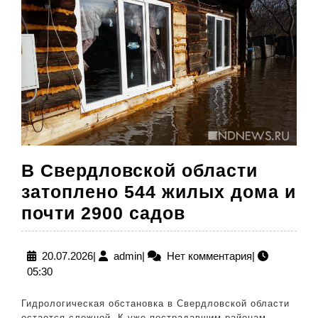
В Свердловской области
затоплено 544 жилых дома и
В
почти 2900 садов
Свердловско
области
20.07.2026
admin
20.07.2026
|
admin
|
Нет комментария
|
05:30
затоплено
544
Гидрологическая обстановка в Свердловской области
остается сложной. К уже пострадавшим районам