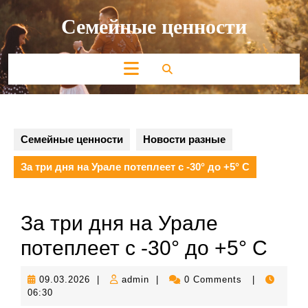
Перейти
Семейные ценности
к
содержимому
Кнопка
Открыть
Семейные ценности
Новости разные
За три дня на Урале потеплеет с -30° до +5° С
За три дня на Урале
потеплеет с -30° до +5° С
09.03.2026
admin
09.03.2026
|
admin
|
0 Comments
|
06:30