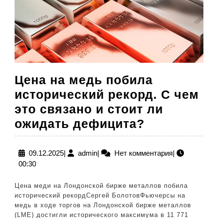
Цена на медь побила
исторический рекорд. С чем
это связано и стоит ли
Цена
ожидать дефицита?
на
медь
09.12.2025
admin
09.12.2025
|
admin
|
Нет комментария
|
00:30
побила
историчес
Цена меди на Лондонской бирже металлов побила
рекорд.
исторический рекордСергей БолотовФьючерсы на
медь в ходе торгов на Лондонской бирже металлов
С
(LME) достигли исторического максимума в 11 771