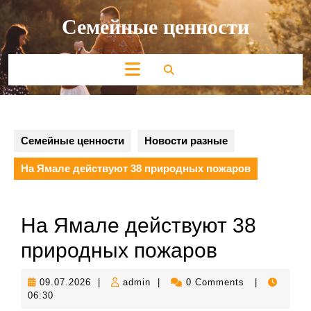
Перейти
Семейные ценности
к
содержимому
Кнопка
Открыть
Семейные ценности
Новости разные
На Ямале действуют 38 природных пожаров
На Ямале действуют 38
природных пожаров
09.07.2026
admin
09.07.2026
|
admin
|
0 Comments
|
06:30