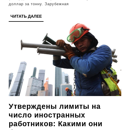
чем
доллар за тонну. Зарубежная
это
ЧИТАТЬ
ЧИТАТЬ ДАЛЕЕ
связано
ДАЛЕЕ
и
стоит
ли
ожидать
дефицита?
Утверждены лимиты на
число иностранных
работников: Какими они