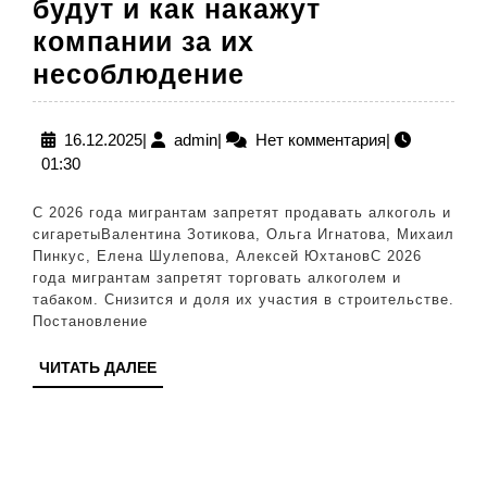
будут и как накажут
компании за их
Утверждены
несоблюдение
лимиты
на
16.12.2025
admin
16.12.2025
|
admin
|
Нет комментария
|
01:30
число
иностранных
С 2026 года мигрантам запретят продавать алкоголь и
работников:
сигаретыВалентина Зотикова, Ольга Игнатова, Михаил
Пинкус, Елена Шулепова, Алексей ЮхтановС 2026
Какими
года мигрантам запретят торговать алкоголем и
они
табаком. Снизится и доля их участия в строительстве.
Постановление
будут
и
ЧИТАТЬ
ЧИТАТЬ ДАЛЕЕ
ДАЛЕЕ
как
накажут
компании