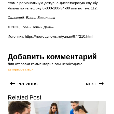
этом в региональную дежурно-диспетчерскую службу
Ямала по телефону 8-800-100-94-00 или по тел. 112.
Салехард, Елена Васильева
© 2026, РИА «Новый День»
Источник: https://newdaynews.ru/yanao/877210.html
Добавить комментарий
Для отправки комментария вам необходимо
авторизоваться
.
Навигация
PREVIOUS
NEXT
по
Предыдущая
Следующая
записям
Related Post
запись:
запись: