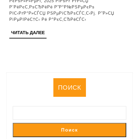
РєРѕР»Р»РµРі, 2025 РіРѕРґ РґР»СЏ
Р’РёРєС‚РѕСЂРёРё Р”Р°Р№РЅРµРєРѕ
РІС‹РґР°Р»СЃСЏ РЅРµРїСЂРѕСЃС‚С‹Рј. Р”Р»СЏ
РїРµРІРёС†С‹ Рё Р°РєС‚СЂРёСЃС‹
ЧИТАТЬ
ЧИТАТЬ ДАЛЕЕ
ДАЛЕЕ
ПОИСК
Поиск