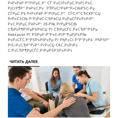
РєР°РґСЂР°
Р•Р»РёР·Р°РІРµС‚Р° СЃ Р±СѓРєРµС‚РѕРј РѕС‚
СЃ
РјСѓР¶Р° Р¤РѕС‚Рѕ: РЎРѕС†РёР°Р»СЊРЅС‹Рµ
СЃРµС‚Рё Р•Р»РёР·Р°РІРµС‚Р°, СЃС‚Р°СЂС€Р°СЏ
РјСѓР¶РµРј
РґРѕС‡СЊ Р”РјРёС‚СЂРёСЏ РџРµСЃРєРѕРІР°,
вЂ”
РѕС‚РјРµС‚РёР»Р° 28-Р№ РґРµРЅСЊ
СЂРѕР¶РґРµРЅРёСЏ РІ СЂРµСЃС‚РѕСЂР°РЅРµ
СѓСЃС‚СЂРѕ
Hakkasan РІ РЅРµР·Р°Р±С‹РІР°РµРјРѕР№
РµР№
РѕР±СЃС‚Р°РЅРѕРІРєРµ РІ РђР±Сѓ-Р”Р°Р±Рё. РћРЅР°
РІС‹Р±СЂР°Р»Р° РґР»СЏ СЌС‚РѕРіРѕ
СЃСЋСЂРїС
С‚РѕСЂР¶РµСЃС‚РІРµРЅРЅРѕРіРѕ
ЧИТАТЬ
ЧИТАТЬ ДАЛЕЕ
ДАЛЕЕ