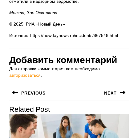
отметили в надзорном ведомстве.
Москва, Зоя Осколкова
© 2025, РИА «Новый День»
Источник: https://newdaynews.ru/incidents/867548.html
Добавить комментарий
Для отправки комментария вам необходимо
авторизоваться
.
Навигация
PREVIOUS
NEXT
по
Предыдущая
Следующая
записям
Related Post
запись:
запись: