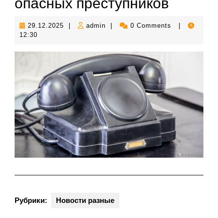
опасных преступников
29.12.2025
admin
29.12.2025
|
admin
|
0 Comments
|
12:30
Рубрики:
Новости разные