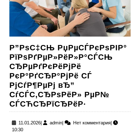
Р”РѕС‡СЊ РџРµСЃРєРѕРІР°
РїРѕРґРµР»РёР»Р°СЃСЊ
СЂРµРґРєРёРјРё
РєР°РґСЂР°РјРё СЃ
РјСѓР¶РµРј вЂ”
СѓСЃС‚СЂРѕРёР» РµР№
Р”РѕС‡СЊ
СЃСЋСЂРїСЂРёР·
РџРµСЃРєРѕ
РїРѕРґРµР»
11.01.2026
admin
11.01.2026
|
admin
|
Нет комментария
|
10:30
СЂРµРґРєРё