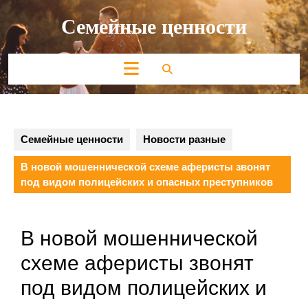
Перейти
Семейные ценности
к
содержимому
Кнопка
Открыть
Семейные ценности
Новости разные
В новой мошеннической схеме аферисты звонят
под видом полицейских и опасных преступников
В новой мошеннической
схеме аферисты звонят
под видом полицейских и