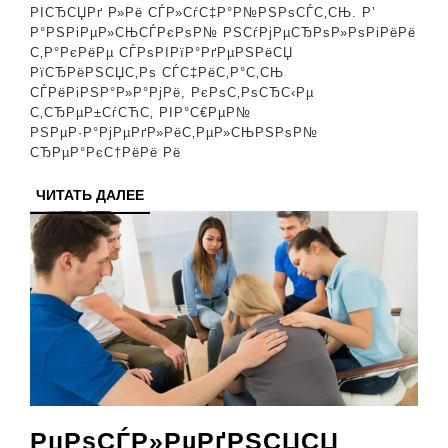
Р°РЅРіРµР»СЊС
РІСЂСЏРґ Р»Рё СЃР»СѓС‡Р°Р№РЅРѕСЃС‚СЊ. Р’
РІСЂРµРјСЏ
Р°РЅРіРµР»СЊСЃРєРѕР№ РЅСѓРјРµСЂРѕР»РѕРіРёРё
С‚Р°РєРёРµ СЃРѕРІРїР°РґРµРЅРёСЏ
РЅР°
РїСЂРёРЅСЏС‚Рѕ СЃС‡РёС‚Р°С‚СЊ
С‡Р°СЃР°С…
СЃРёРіРЅР°Р»Р°РјРё, РєРѕС‚РѕСЂС‹Рµ
С‚СЂРµР±СѓСЋС‚ РІР°С€РµР№
18:18
РЅРµР·Р°РјРµРґР»РёС‚РµР»СЊРЅРѕР№
вЂ”
СЂРµР°РєС†РёРё Рё
Р·Р°РІРµСЂС€Рё
ЧИТАТЬ
ЧИТАТЬ ДАЛЕЕ
СЃС‚Р°СЂРѕРµ
ДАЛЕЕ
РџРѕСЃР»РµРґРЅСЏСЏ