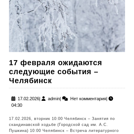
Ханое
17 февраля ожидаются
следующие события –
17
Челябинск
февраля
ожидаются
17.02.2026
admin
17.02.2026
|
admin
|
Нет комментария
|
04:30
следующие
события
17.02.2026, вторник 10:00 Челябинск – Занятия по
–
скандинавской ходьбе (Городской сад им. А.С.
Пушкина) 10:00 Челябинск – Встреча литературного
Челябинск