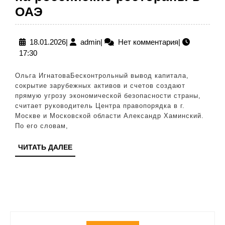
Юрист
ОАЭ
Хаминский:
ФНС
18.01.2026
admin
18.01.2026
|
admin
|
Нет комментария
|
17:30
может
обратить
Ольга ИгнатоваБесконтрольный вывод капитала,
внимание
сокрытие зарубежных активов и счетов создают
прямую угрозу экономической безопасности страны,
на
считает руководитель Центра правопорядка в г.
российские
Москве и Московской области Александр Хаминский.
По его словам,
рестораны
в
ЧИТАТЬ
ЧИТАТЬ ДАЛЕЕ
ДАЛЕЕ
ОАЭ