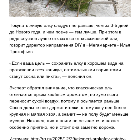
Покупать живую елку следует не раньше, чем за 3-5 дней
до Нового года, и чем позже — тем лучше. При этом в
ряде случаев лучше отказаться от классической ели,
говорит директор направления DIY в «Мегамаркете» Илья
Прокофьев.
«Если ваша цель — сохранить елку в хорошем виде на
протяжении всех каникул, оптимальными вариантами
станут сосна или пихта», — пояснил он.
Эксперт обратил внимание, что классическая ель
отличается ярким хвойным ароматом, но хуже всего
переносит сухой воздух, потому и осыпается раньше.
Сосна дольше нее держит иголки, к тому же у нее более
крупная и мягкая хвоя, а значит — на полу будет меньше
мусора. Наконец, пихта почти не осыпается и пахнет
особенно приятно, но и стоит она заметно дороже.
Источник: http://rg.ru/2025/12/29/ekspert-prokofev-chtoby-