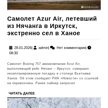
Самолет Azur Air, летевший
из Нячанга в Иркутск,
Самолет
экстренно сел в Ханое
Azur
Air,
28.01.2026
admin
28.01.2026
|
admin
|
Нет комментария
|
08:30
летевши
из
Самолет Boeing 757 авиакомпании Azur Air,
Нячанга
выполняющий рейс Нячанг – Иркутск, совершил
незапланированную посадку в столице Вьетнама
в
Ханое. Об этом сообщает РИА «Новости» со ссылкой
Иркутск,
на перевозчика. Ранее лайнер запросил
экстрен
ЧИТАТЬ
ЧИТАТЬ ДАЛЕЕ
сел
ДАЛЕЕ
в