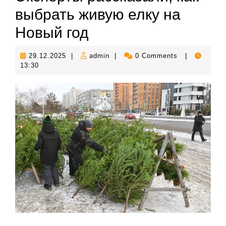
выбрать живую елку на
Новый год
29.12.2025
admin
29.12.2025
|
admin
|
0 Comments
|
13:30