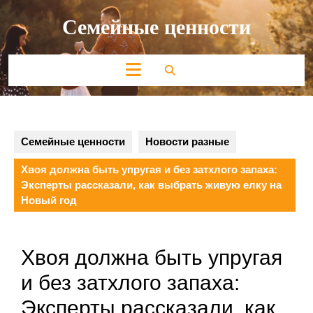
Перейти
Семейные ценности
к
содержимому
Кнопка
Открыть
Семейные ценности
Новости разные
Хвоя должна быть упругая и без затхлого запаха:
Эксперты рассказали, как выбрать живую елку на
Новый год
Хвоя должна быть упругая
и без затхлого запаха:
Эксперты рассказали, как