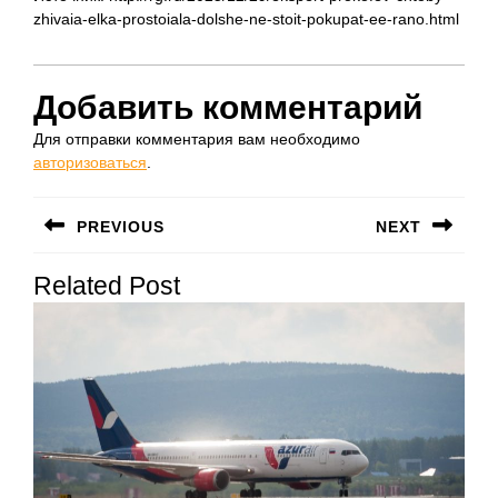
zhivaia-elka-prostoiala-dolshe-ne-stoit-pokupat-ee-rano.html
Добавить комментарий
Для отправки комментария вам необходимо
авторизоваться
.
Навигация
PREVIOUS
NEXT
по
Предыдущая
Следующая
записям
Related Post
запись:
запись: