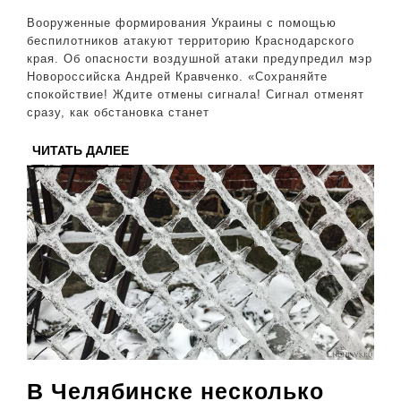
средства
Вооруженные формирования Украины с помощью
ПВО
беспилотников атакуют территорию Краснодарского
края. Об опасности воздушной атаки предупредил мэр
отражают
Новороссийска Андрей Кравченко. «Сохраняйте
атаку
спокойствие! Ждите отмены сигнала! Сигнал отменят
сразу, как обстановка станет
беспилотни
ВСУ
ЧИТАТЬ
ЧИТАТЬ ДАЛЕЕ
ДАЛЕЕ
В Челябинске несколько