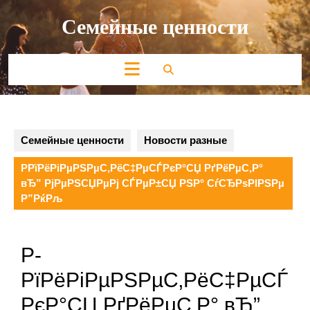
Перейти
Семейные ценности
к
содержимому
Кнопка
Открыть
Семейные ценности
Новости разные
Р­РїРёРіРµРЅРµС‚РёС‡РµСЃРєР°СЏ РґРёРµС‚Р°
вЂ” РјРµРЅСЏРµРј СЃРµР±СЏ РЅР° СѓСЂРѕРІРЅРµ
Р”РќРљ
Р­
РїРёРіРµРЅРµС‚РёС‡РµСЃ
РєР°СЏ РґРёРµС‚Р° вЂ”