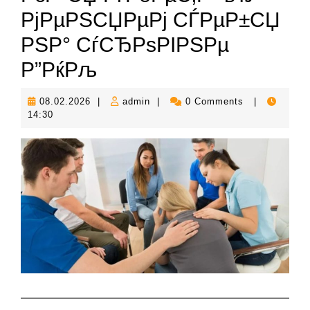
РјРµРЅСЏРµРј СЃРµР±СЏ
РЅР° СѓСЂРѕРІРЅРµ
Р”РќРљ
08.02.2026
admin
08.02.2026
|
admin
|
0 Comments
|
14:30