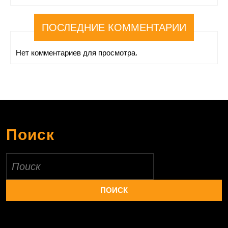
ПОСЛЕДНИЕ КОММЕНТАРИИ
Нет комментариев для просмотра.
Поиск
Найти: