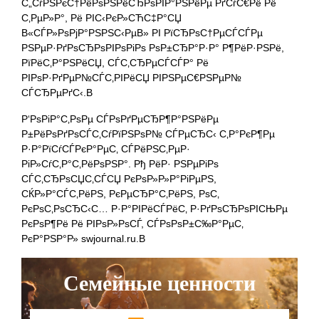
С„СѓРЅРєС†РёРѕРЅРёСЂРѕРІР°РЅРёРµ РґСѓС€Рё Рё
С‚РµР»Р°, Рё РІС‹РєР»СЋС‡Р°СЏ
В«СЃР»РѕРјР°РЅРЅС‹РµВ» РІ РїСЂРѕС†РµСЃСЃРµ
РЅРµР·РґРѕСЂРѕРІРѕРіРѕ РѕР±СЂР°Р·Р° Р¶РёР·РЅРё,
РїРёС‚Р°РЅРёСЏ, СЃС‚СЂРµСЃСЃР° Рё
РІРѕР·РґРµР№СЃС‚РІРёСЏ РІРЅРµС€РЅРµР№
СЃСЂРµРґС‹.В
Р‘РѕРіР°С‚РѕРµ СЃРѕРґРµСЂР¶Р°РЅРёРµ
Р±РёРѕРґРѕСЃС‚СѓРїРЅРѕР№ СЃРµСЂС‹ С‚Р°РєР¶Рµ
Р·Р°РїСѓСЃРєР°РµС‚ СЃРёРЅС‚РµР·
РіР»СѓС‚Р°С‚РёРѕРЅР°. Рђ РёР· РЅРµРіРѕ
СЃС‚СЂРѕСЏС‚СЃСЏ РєРѕР»Р»Р°РіРµРЅ,
СЌР»Р°СЃС‚РёРЅ, РєРµСЂР°С‚РёРЅ, РѕС‚
РєРѕС‚РѕСЂС‹С… Р·Р°РІРёСЃРёС‚ Р·РґРѕСЂРѕРІСЊРµ
РєРѕР¶Рё Рё РІРѕР»РѕСЃ, СЃРѕРѕР±С‰Р°РµС‚
РєР°РЅР°Р» swjournal.ru.В