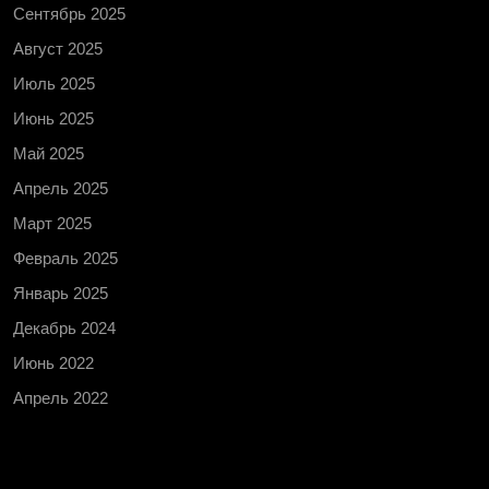
Сентябрь 2025
Август 2025
Июль 2025
Июнь 2025
Май 2025
Апрель 2025
Март 2025
Февраль 2025
Январь 2025
Декабрь 2024
Июнь 2022
Апрель 2022