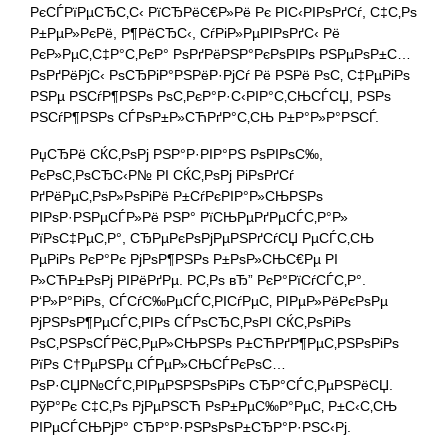
РєСЃРїРµСЂС‚С‹ РїСЂРёС€Р»Рё Рє РІС‹РІРѕРґСѓ, С‡С‚Рѕ
Р±РµР»РєРё, Р¶РёСЂС‹, СѓРіР»РµРІРѕРґС‹ Рё
РєР»РµС‚С‡Р°С‚РєР° РѕРґРёРЅР°РєРѕРІРѕ РЅРµРѕР±С…
РѕРґРёРјС‹ РѕСЂРіР°РЅРёР·РјСѓ Рё РЅРё РѕС‚ С‡РµРіРѕ
РЅРµ РЅСѓР¶РЅРѕ РѕС‚РєР°Р·С‹РІР°С‚СЊСЃСЏ, РЅРѕ
РЅСѓР¶РЅРѕ СЃРѕР±Р»СЋРґР°С‚СЊ Р±Р°Р»Р°РЅСЃ.
РџСЂРё СЌС‚РѕРј РЅР°Р·РІР°РЅ РѕРІРѕС‰,
РєРѕС‚РѕСЂС‹Р№ РІ СЌС‚РѕРј РіРѕРґСѓ
РґРёРµС‚РѕР»РѕРіРё Р±СѓРєРІР°Р»СЊРЅРѕ
РІРѕР·РЅРµСЃР»Рё РЅР° РїСЊРµРґРµСЃС‚Р°Р»
РїРѕС‡РµС‚Р°, СЂРµРєРѕРјРµРЅРґСѓСЏ РµСЃС‚СЊ
РµРіРѕ РєР°Рє РјРѕР¶РЅРѕ Р±РѕР»СЊС€Рµ РІ
Р»СЋР±РѕРј РІРёРґРµ. Р­С‚Рѕ вЂ” РєР°РїСѓСЃС‚Р°.
Р‘Р»Р°РіРѕ, СЃСѓС‰РµСЃС‚РІСѓРµС‚ РІРµР»РёРєРѕРµ
РјРЅРѕР¶РµСЃС‚РІРѕ СЃРѕСЂС‚РѕРІ СЌС‚РѕРіРѕ
РѕС‚РЅРѕСЃРёС‚РµР»СЊРЅРѕ Р±СЋРґР¶РµС‚РЅРѕРіРѕ
РїРѕ С†РµРЅРµ СЃРµР»СЊСЃРєРѕС…
РѕР·СЏР№СЃС‚РІРµРЅРЅРѕРіРѕ СЂР°СЃС‚РµРЅРёСЏ.
РўР°Рє С‡С‚Рѕ РјРµРЅСЋ РѕР±РµС‰Р°РµС‚ Р±С‹С‚СЊ
РІРµСЃСЊРјР° СЂР°Р·РЅРѕРѕР±СЂР°Р·РЅС‹Рј.