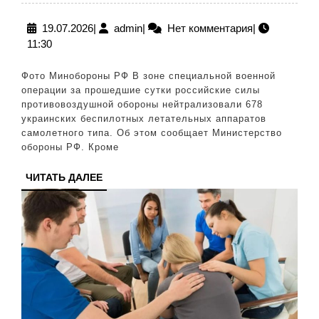
ПВО
сбили
19.07.2026
admin
19.07.2026
|
admin
|
Нет комментария
|
11:30
в
зоне
Фото Минобороны РФ В зоне специальной военной
СВО
операции за прошедшие сутки российские силы
противовоздушной обороны нейтрализовали 678
678
украинских беспилотных летательных аппаратов
беспилотников
самолетного типа. Об этом сообщает Министерство
обороны РФ. Кроме
ВСУ
и
ЧИТАТЬ
ЧИТАТЬ ДАЛЕЕ
ДАЛЕЕ
управляемые
ракеты
и
бомбы