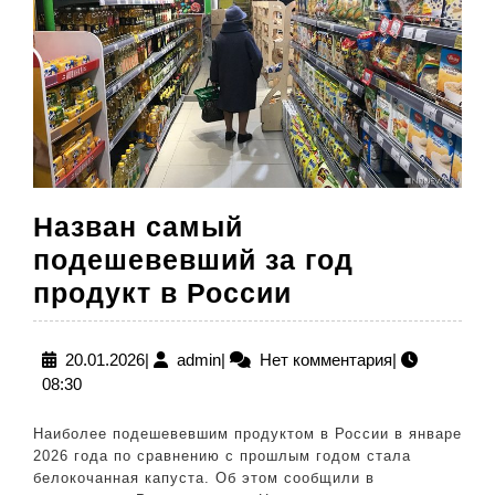
Назван самый
подешевевший за год
Назван
продукт в России
самый
подешевевш
20.01.2026
admin
20.01.2026
|
admin
|
Нет комментария
|
08:30
за
год
Наиболее подешевевшим продуктом в России в январе
продукт
2026 года по сравнению с прошлым годом стала
белокочанная капуста. Об этом сообщили в
в