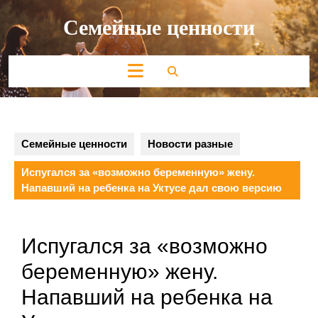
Перейти
Семейные ценности
к
содержимому
Кнопка
Открыть
Семейные ценности
Новости разные
Испугался за «возможно беременную» жену.
Напавший на ребенка на Уктусе дал свою версию
Испугался за «возможно
беременную» жену.
Напавший на ребенка на