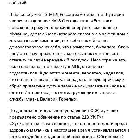
событий.
В пресс-службе ГУ МВД России заметили, что Шушарин
явился в отделение №13 без адвоката. «Его, как и
положено, сразу же опросили оперуполномоченные.
Мужчина, деятельность которого связана с маркетингом в
коммерческой компании, вёл себя спокойно, не
демонстрировал из себя, что называется, бывалого. Свою
вину он сразу признал и выразил сыщикам готовность
ответить за свой неразумный поступок. Несмотря на это,
было очевидно, что к визиту в МВД он хорошо
подготовился. А до этого момента, вероятно, надеялся,
что его не вычислят, так как он сделал новую причёску и
сбрил приметные густые тёмные усы, засветившиеся на
фото в Интернете», – отметил руководитель пресс-
службы главка Валерий Горелых.
По данным регионального управления СКР, мужчине
предъявлено обвинение по статье 213 УК РФ
«Хулиганство». Там уточнили, что степень тяжести вреда
здоровью мальчика в настоящее время устанавливается в
рамках судебно-медицинской экспертизы. Обвиняемый