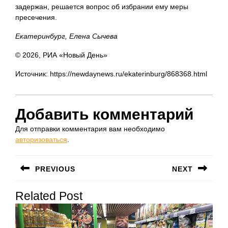
задержан, решается вопрос об избрании ему меры
пресечения.
Екатеринбург, Елена Сычева
© 2026, РИА «Новый День»
Источник: https://newdaynews.ru/ekaterinburg/868368.html
Добавить комментарий
Для отправки комментария вам необходимо
авторизоваться
.
Навигация
PREVIOUS
NEXT
по
Предыдущая
Следующая
записям
Related Post
запись:
запись: