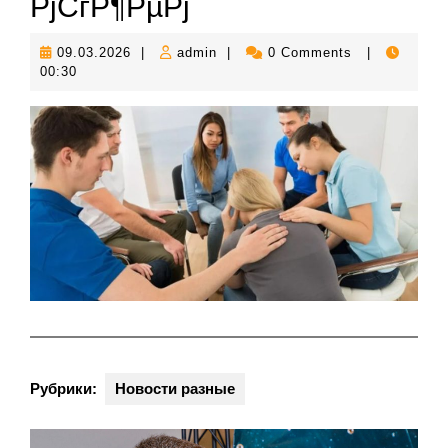
РјСѓР¶РµРј
09.03.2026
admin
09.03.2026
|
admin
|
0 Comments
|
00:30
Рубрики:
Новости разные