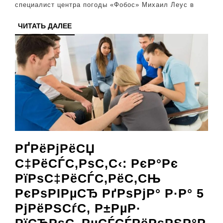
стала
специалист центра погоды «Фобос» Михаил Леус в
самой
ЧИТАТЬ
ЧИТАТЬ ДАЛЕЕ
холодной
ДАЛЕЕ
с
начала
зимы
РҐРёРјРёСЏ
С‡РёСЃС‚РѕС‚С‹: РєР°Рє
РїРѕС‡РёСЃС‚РёС‚СЊ
РєРѕРІРµСЂ РґРѕРјР° Р·Р° 5
РјРёРЅСѓС‚ Р±РµР·