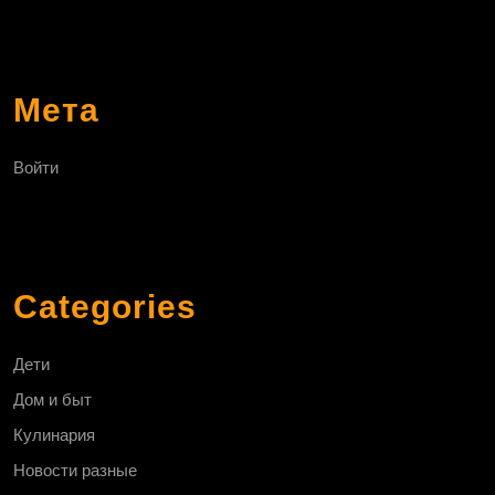
Мета
Войти
Categories
Дети
Дом и быт
Кулинария
Новости разные