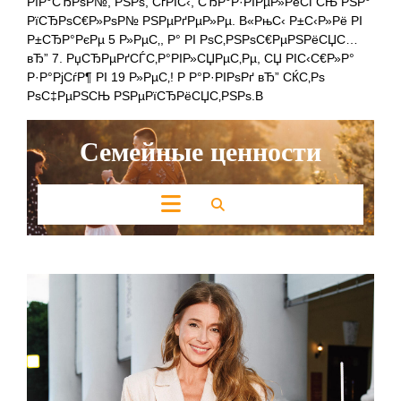
РїР°СЂРѕР№, РЅРѕ, СѓРІС‹, СЂР°Р·РІРµР»РёСЃСЊ РЅР°
РїСЂРѕС€Р»РѕР№ РЅРµРґРµР»Рµ. В«РњС‹ Р±С‹Р»Рё РІ
Р±СЂР°РєРµ 5 Р»РµС‚, Р° РІ РѕС‚РЅРѕС€РµРЅРёСЏС…
вЂ” 7. РџСЂРµРґСЃС‚Р°РІР»СЏРµС‚Рµ, СЏ РІС‹С€Р»Р°
Р·Р°РјСѓР¶ РІ 19 Р»РµС‚! Р Р°Р·РІРѕРґ вЂ” СЌС‚Рѕ
РѕС‡РµРЅСЊ РЅРµРїСЂРёСЏС‚РЅРѕ.В