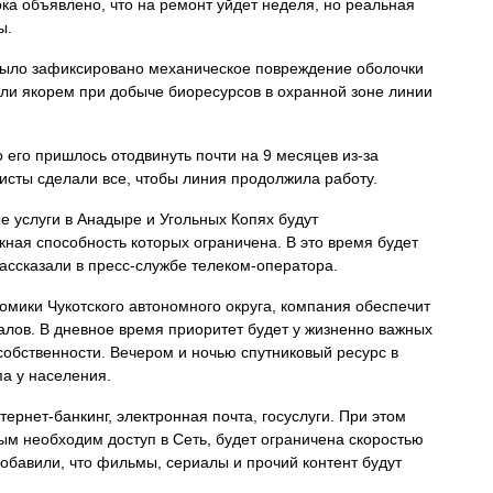
ка объявлено, что на ремонт уйдет неделя, но реальная
ы.
было зафиксировано механическое повреждение оболочки
ли якорем при добыче биоресурсов в охранной зоне линии
его пришлось отодвинуть почти на 9 месяцев из-за
исты сделали все, чтобы линия продолжила работу.
услуги в Анадыре и Угольных Копях будут
кная способность которых ограничена. В это время будет
ассказали в пресс-службе телеком-оператора.
мики Чукотского автономного округа, компания обеспечит
лов. В дневное время приоритет будет у жизненно важных
собственности. Вечером и ночью спутниковый ресурс в
па у населения.
рнет-банкинг, электронная почта, госуслуги. При этом
ым необходим доступ в Сеть, будет ограничена скоростью
обавили, что фильмы, сериалы и прочий контент будут