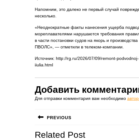
Напомним, это далеко не первый случай поврежд
несколько.
«Неоднократные факты нанесения ущерба подводн
мореплавателями нарушаются требования правил
в части постановки судов на якорь и производств
ПВОЛС», — отметили в телеком-компании.
Источник: http://rg.ru/2026/07/09/remont-podvodnoj-l
iiulia.html
Добавить комментари
Для отправки комментария вам необходимо
автор
Навигация
PREVIOUS
по
Предыдущая
Related Post
записям
запись: