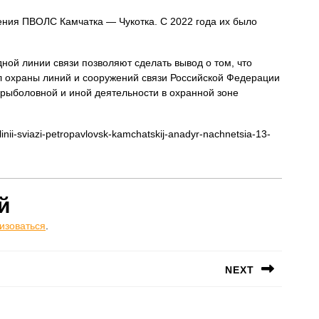
ения ПВОЛС Камчатка — Чукотка. С 2022 года их было
ой линии связи позволяют сделать вывод о том, что
 охраны линий и сооружений связи Российской Федерации
а рыболовной и иной деятельности в охранной зоне
inii-sviazi-petropavlovsk-kamchatskij-anadyr-nachnetsia-13-
й
изоваться
.
NEXT
Следующая
запись: