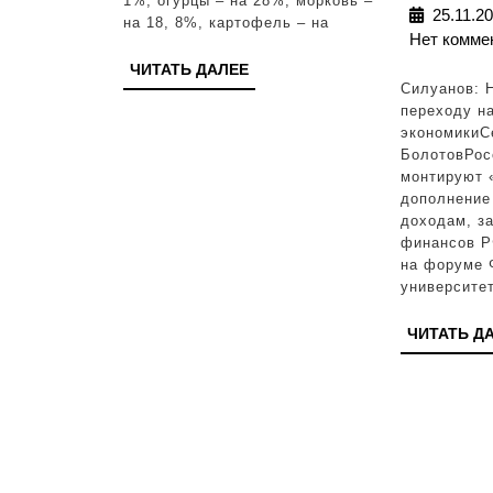
1%, огурцы – на 28%, морковь –
25.11.2
на 18, 8%, картофель – на
Нет комме
ЧИТАТЬ
ЧИТАТЬ ДАЛЕЕ
Силуанов: 
ДАЛЕЕ
переходу н
экономикиС
БолотовРос
монтируют 
дополнение
доходам, з
финансов Р
на форуме 
университе
ЧИТАТЬ Д