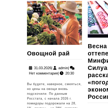
Весна
Овощной
оттеп
Овощной рай
рай
Минф
Силуа
31.03.2026
admin
31.03.2026
|
admin
|
Нет комментария
|
20:30
расск
«пого
Вы будете, наверное, смеяться,
эконо
но цены на овощи вновь
подскочили. По данным
Росси
Росстата, с начала 2026 г.
помидоры подорожали на 28,