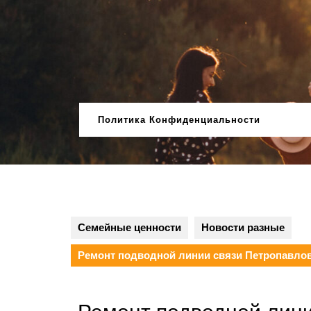
Перейти
к
содержимому
Политика Конфиденциальности
Семейные ценности
Новости разные
Ремонт подводной линии связи Петропавло