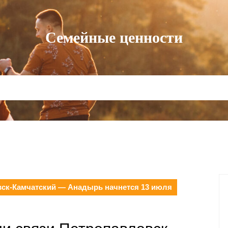
Семейные ценности
вск-Камчатский — Анадырь начнется 13 июля