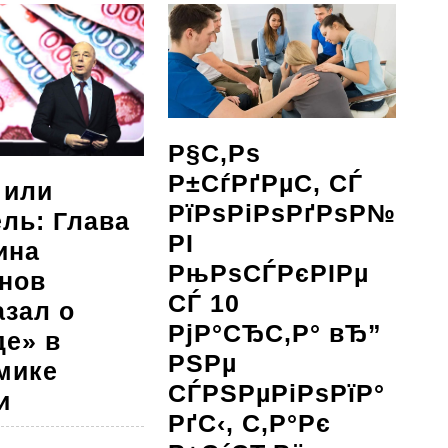
Р§С‚Рѕ
Р±СѓРґРµС‚ СЃ
 или
РїРѕРіРѕРґРѕР№
ель: Глава
РІ
ина
РњРѕСЃРєРІРµ
нов
СЃ 10
азал о
РјР°СЂС‚Р° вЂ”
де» в
РЅРµ
мике
СЃРЅРµРіРѕРїР°
Весна
и
РґС‹, С‚Р°Рє
или