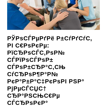
РЎРѕСЃРµРґРё Р±СѓРґСѓС‚
РІ С€РѕРєРµ:
РїСЂРѕСЃС‚РѕР№
СЃРїРѕСЃРѕР±
СЃРѕР±СЂР°С‚СЊ
СѓСЂРѕР¶Р°Р№
РєР°Р±Р°С‡РєРѕРІ РЅР°
РјРµСЃСЏС†
СЂР°РЅСЊС€Рµ
РЎРѕСЃРµРґРё
СЃСЂРѕРєР°