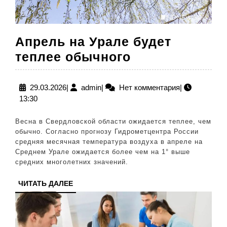
Апрель на Урале будет
Апрель
теплее обычного
на
Урале
29.03.2026
admin
29.03.2026
|
admin
|
Нет комментария
|
13:30
будет
теплее
Весна в Свердловской области ожидается теплее, чем
обычного
обычно. Согласно прогнозу Гидрометцентра России
средняя месячная температура воздуха в апреле на
Среднем Урале ожидается более чем на 1° выше
средних многолетних значений.
ЧИТАТЬ
ЧИТАТЬ ДАЛЕЕ
ДАЛЕЕ