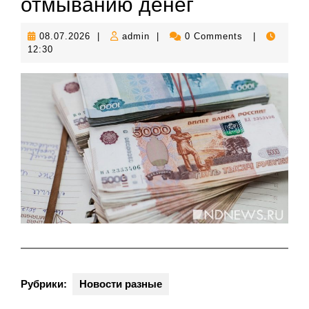
отмыванию денег
08.07.2026
admin
08.07.2026
|
admin
|
0 Comments
|
12:30
Рубрики:
Новости разные