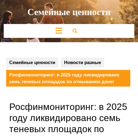
Перейти
Семейные ценности
к
содержимому
Кнопка
Открыть
Семейные ценности
Новости разные
Росфинмониторинг: в 2025 году ликвидировано
семь теневых площадок по отмыванию денег
Росфинмониторинг: в 2025
году ликвидировано семь
теневых площадок по