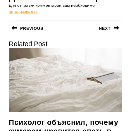
Для отправки комментария вам необходимо
авторизоваться
.
Навигация
PREVIOUS
NEXT
по
Предыдущая
Следующая
записям
Related Post
запись:
запись:
Психолог объяснил, почему