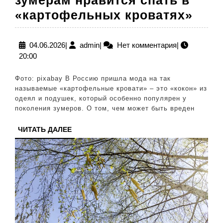
зумерам нравится спать в
Псих
«картофельных кроватях»
объя
поч
04.06.2026
admin
04.06.2026
|
admin
|
Нет комментария
|
20:00
зум
нрав
Фото: pixabay В Россию пришла мода на так
спат
называемые «картофельные кровати» – это «кокон» из
одеял и подушек, который особенно популярен у
в
поколения зумеров. О том, чем может быть вреден
«ка
ЧИТАТЬ
ЧИТАТЬ ДАЛЕЕ
кров
ДАЛЕЕ