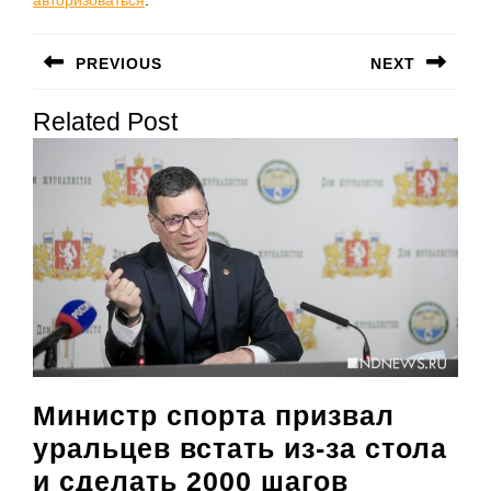
авторизоваться
.
Навигация
PREVIOUS
NEXT
по
Предыдущая
Следующая
записям
Related Post
запись:
запись:
Министр спорта призвал
уральцев встать из-за стола
Министр
и сделать 2000 шагов