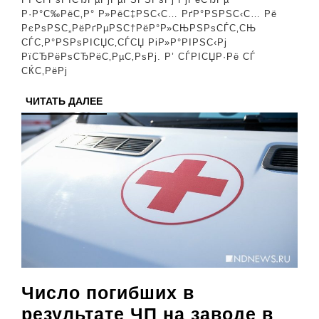
Android
Р·Р°С‰РёС‚Р° Р»РёС‡РЅС‹С… РґР°РЅРЅС‹С… Рё
вЂ”
РєРѕРЅС„РёРґРµРЅС†РёР°Р»СЊРЅРѕСЃС‚СЊ
СЃС‚Р°РЅРѕРІСЏС‚СЃСЏ РіР»Р°РІРЅС‹Рј
РЅСѓР¶РЅРѕ
РїСЂРёРѕСЂРёС‚РµС‚РѕРј. Р’ СЃРІСЏР·Рё СЃ
РєР°Р¶РґРѕРјС
СЌС‚РёРј
ЧИТАТЬ
ЧИТАТЬ ДАЛЕЕ
ДАЛЕЕ
Число погибших в
результате ЧП на заводе в