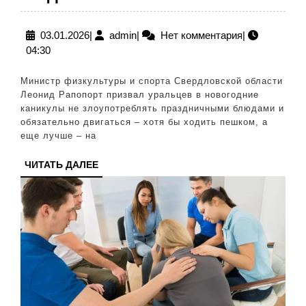
спорта
призвал
03.01.2026
admin
03.01.2026
|
admin
|
Нет комментария
|
04:30
уральцев
встать
Министр физкультуры и спорта Свердловской области
из-
Леонид Рапопорт призвал уральцев в новогодние
каникулы не злоупотреблять праздничными блюдами и
за
обязательно двигаться – хотя бы ходить пешком, а
стола
еще лучше – на
и
ЧИТАТЬ
ЧИТАТЬ ДАЛЕЕ
сделать
ДАЛЕЕ
2000
шагов