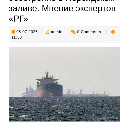
заливе. Мнение экспертов
«РГ»
08.07.2026
admin
08.07.2026
|
admin
|
0 Comments
|
11:30