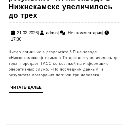
Нижнекамске увеличилось
Число
до трех
погибших
в
31.03.2026
admin
31.03.2026
|
admin
|
Нет комментария
|
17:30
результате
ЧП
Число погибших в результате ЧП на заводе
на
«Нижнекамскнефтехим» в Татарстане увеличилось до
трех, передает ТАСС со ссылкой на информацию
заводе
оперативных служб. «По последним данным, в
в
результате возгорания погибли три человека,
Нижнекамске
ЧИТАТЬ
ЧИТАТЬ ДАЛЕЕ
увеличилось
ДАЛЕЕ
до
трех