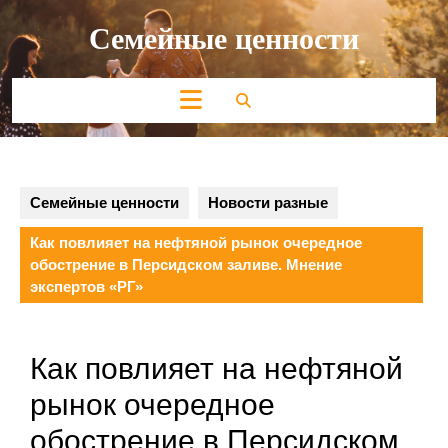
Перейти
Семейные ценности
к
содержимому
Кнопка
Открыть
Семейные ценности
Новости разные
Как повлияет на нефтяной рынок очередное
обострение в Персидском заливе. Мнение
экспертов «РГ»
Как повлияет на нефтяной
рынок очередное
обострение в Персидском