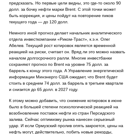
предсказать. Но первые цели видны, это где-то около 90
долл. за бочку нефти марки Brent. С этой точки может
быть коррекция, и цены пойдут на повторение пиков
текущего года — до 120 долл.
Немного иной прогноз делает начальник аналитического
отдела инвесткомпании «Риком-Траст», к.э.н. Олег
Абелев. Текущий рост котировок является временной
реакцией на риски, считает он. Вряд ли это можно назвать
началом долгосрочного ралли. Многие инвестбанки
сохраняют прогноз по Brent на уровне 75 долл. за
баррель к концу этого года. А Управление энергетической
информации Минэнерго США ожидает, что Brent будет
стоить в среднем 74 долл. за баррель в третьем квартале
и снизится до 65 долл. в 2027 году.
К этому можно добавить, что снижение котировок в июне
было в большей степени психологической реакцией на
возобновление поставок нефти из стран Персидского
залива. Сейчас оптимизму рынка нанесен серьезный
удар. И если Ормузский пролив опять закроется, цены на
нефть могут, действительно, побить новые рекорды,