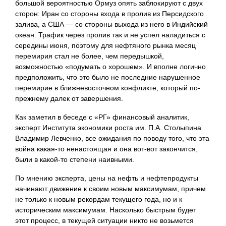
большой вероятностью Ормуз опять заблокируют с двух
сторон: Иран со стороны входа в пролив из Персидского
залива, а США — со стороны выхода из него в Индийский
океан. Трафик через пролив так и не успел наладиться с
середины июня, поэтому для нефтяного рынка месяц
перемирия стал не более, чем передышкой,
возможностью «подумать о хорошем». И вполне логично
предположить, что это было не последние нарушенное
перемирие в ближневосточном конфликте, который по-
прежнему далек от завершения.
Как заметил в беседе с «РГ» финансовый аналитик,
эксперт Института экономики роста им. П.А. Столыпина
Владимир Левченко, все ожидания по поводу того, что эта
война какая-то ненастоящая и она вот-вот закончится,
были в какой-то степени наивными.
По мнению эксперта, цены на нефть и нефтепродукты
начинают движение к своим новым максимумам, причем
не только к новым рекордам текущего года, но и к
историческим максимумам. Насколько быстрым будет
этот процесс, в текущей ситуации никто не возьмется