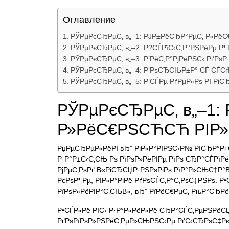
Оглавление
РЎРµРєСЂРµС‚ в„–1: РЈР±РёСЂР°РµС‚ Р»РёС
РЎРµРєСЂРµС‚ в„–2: Р?СЃРїС‹С‚Р°РЅРёРµ Р
РЎРµРєСЂРµС‚ в„–3: Р’РёС‚Р°РјРёРЅС‹ РґРѕ
РЎРµРєСЂРµС‚ в„–4: Р‘РѕСЂСЊР±Р° СЃ СЃСѓ
РЎРµРєСЂРµС‚ в„–5: Р’СЃРµ РґРµР»Рѕ РІ РіС
РЎРµРєСЂРµС‚ в„–1:
Р»РёС€РЅСЋСЋ РІР»
РџРµСЂРµР»РёРІ вЂ” РіР»Р°РІРЅС‹Р№ РІСЂР°Рі 
Р·Р°Р±С‹С‚СЊ Рѕ РїРѕР»РёРІРµ РїРѕ СЂР°СЃРї
РјРµС‚РѕРґ В«РіСЂСЏР·РЅРѕРіРѕ РїР°Р»СЊС†Р°В
РєРѕР¶Рµ, РІР»Р°РіРё РґРѕСЃС‚Р°С‚РѕС‡РЅРѕ. 
РїРѕР»РёРІР°С‚СЊВ», вЂ” РїРёС€РµС‚ РњР°СЂР
Р•СЃР»Рё РІС‹ Р·Р°Р»РёР»Рё СЂР°СЃС‚РµРЅРё
РґРѕРїРѕР»РЅРёС‚РµР»СЊРЅС‹Рµ РґС‹СЂРѕС‡РєРё