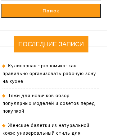
Поиск
ПОСЛЕДНИЕ ЗАПИСИ
Кулинарная эргономика: как
правильно организовать рабочую зону
на кухне
Тяжи для новичков обзор
популярных моделей и советов перед
покупкой
Женские балетки из натуральной
кожи: универсальный стиль для