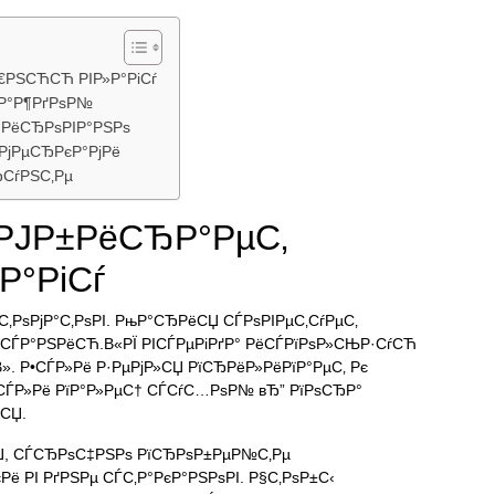
€РЅСЋСЋ РІР»Р°РіСѓ
¶Р°Р¶РґРѕР№
Р·РёСЂРѕРІР°РЅРѕ
РјРµСЂРєР°РјРё
ЂСѓРЅС‚Рµ
 РЈР±РёСЂР°РµС‚
Р°РіСѓ
С‚РѕРјР°С‚РѕРІ. РњР°СЂРёСЏ СЃРѕРІРµС‚СѓРµС‚
РёСЃР°РЅРёСЋ.В«РЇ РІСЃРµРіРґР° РёСЃРїРѕР»СЊР·СѓСЋ
». Р•СЃР»Рё Р·РµРјР»СЏ РїСЂРёР»РёРїР°РµС‚ Рє
Р•СЃР»Рё РїР°Р»РµС† СЃСѓС…РѕР№ вЂ” РїРѕСЂР°
ёСЏ.
СЏ, СЃСЂРѕС‡РЅРѕ РїСЂРѕР±РµР№С‚Рµ
 РІ РґРЅРµ СЃС‚Р°РєР°РЅРѕРІ. Р§С‚РѕР±С‹