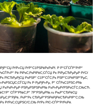
јР°СЏ РґР»СЏ РґР°С‡РЅРёРєРѕРІ. Р Р°СЃСЃР°РґР°
ЂРѕСЃР»Р° Рё РіРѕС‚РѕРІРёС‚СЃСЏ Рє РїРµСЂРµРµР·РґСѓ
‚Рѕ РІСЂРµРјСЏ РѕРЅР° С‡Р°СЃС‚Рѕ РЅР°С‡РёРЅР°РµС‚
»РѕРЅСЏС‚СЃСЏ Рє Р·РµРјР»Рµ, Р° СЃРѕС‡РЅС‹Р№
СЏ Р±РѕР»РµР·РЅРµРЅРЅРѕР№ Р±Р»РµРґРЅРѕСЃС‚СЊСЋ.
ёС†Р° СЃР°Р№С‚Р° 7Р”РЅРµР№.ru РњР°СЂРёСЏ
РµС‚Р°РјРё, РєР°Рє СЂРµР°РЅРёРјРёСЂРѕРІР°С‚СЊ
Рѕ РґРѕС‚СЏРЅСѓС‚СЊ РґРѕ РІС‹СЃР°РґРєРё.