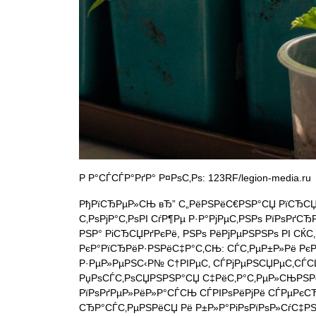
Р Р°СЃСЃР°РґР° Р¤РѕС‚Рѕ: 123RF/legion-media.ru
РђРїСЂРµР»СЊ вЂ” С„РёРЅРёС€РЅР°СЏ РїСЂСЏР
С‚РѕРјР°С‚РѕРІ СѓР¶Рµ Р·Р°РјРµС‚РЅРѕ РїРѕРґС
РЅР° РіСЂСЏРґРєРё, РЅРѕ РёРјРµРЅРЅРѕ РІ СЌС
РєР°РїСЂРёР·РЅРёС‡Р°С‚СЊ: СЃС‚РµР±Р»Рё РєР
Р·РµР»РµРЅС‹Р№ С†РІРµС‚ СЃРјРµРЅСЏРµС‚СЃ
РџРѕСЃС‚РѕСЏРЅРЅР°СЏ С‡РёС‚Р°С‚РµР»СЊРЅР
РїРѕРґРµР»РёР»Р°СЃСЊ СЃРІРѕРёРјРё СЃРµРєСЂ
СЂР°СЃС‚РµРЅРёСЏ Рё Р±Р»Р°РіРѕРїРѕР»СѓС‡РЅ