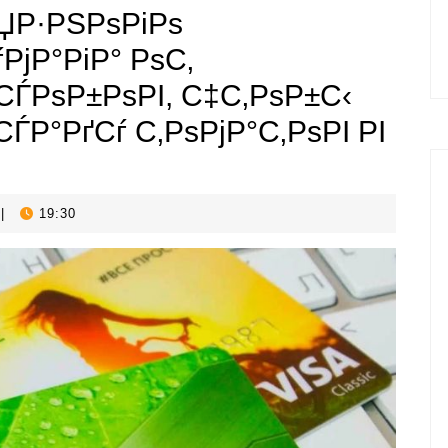
ЏР·РЅРѕРіРѕ
РјР°РіР° РѕС‚
ѕСЃРѕР±РѕРІ, С‡С‚РѕР±С‹
ЃР°РґСѓ С‚РѕРјР°С‚РѕРІ РІ
|
19:30