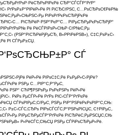
їРµСЂРµРґРѕР·РёСЂРѕРІРєРё СЂР°СЃСЃР°РґР°
 РІС‹ РґРѕР±Р°РІРёР»Рё РІ РіСЂСѓРЅС‚ С…РѕСЂРѕС€РёР№
»РЅРёС‚РµР»СЊРЅС‹Рµ РїРѕРґРєРѕСЂРјРєРё
µСЂРІС‹С… РїСЂРёР·РЅР°РєР°С… РїРµСЂРµРєРѕСЂРјР°
 РІРѕРґРѕР№ Рё РёСЃРїРѕР»СЊР·СѓР№С‚Рµ
С‚С‹ (РЅР°РїСЂРёРјРµСЂ, В«Р­РїРёРЅВ»), С‡С‚РѕР±С‹
Рё РІ СЃРµР±СЏ.
 Р‘РѕСЂСЊР±Р° СЃ
РЅРЅС‹РјРё РёР»Рё РїРѕС‡С‚Рё Р±РµР»С‹РјРё?
µСЃРєРё РЅРµ С…РІР°С‚Р°РµС‚
єРё РЅР° СЋР¶РЅРѕРµ РѕРєРЅРѕ РёР»Рё
їС‹. РќРѕ РµСЃР»Рё РґРѕ РІС‹СЃР°РґРєРё
ёСЏ СЃРѕРІРµС‚СѓРµС‚ РЅРµ РїР°РЅРёРєРѕРІР°С‚СЊ:
С‚С‹ Р±С‹СЃС‚СЂРѕ РІРѕСЃСЃС‚Р°РЅРѕРІСЏС‚ С†РІРµС‚.
РїРѕСЃР»Рµ РїРµСЂРµСЃР°РґРєРё РїСЂРёС‚РµРЅСЏС‚СЊ
€РЅРёРµВ» Р»РёСЃС‚СЊСЏ РЅРµ СЃРіРѕСЂРµР»Рё.