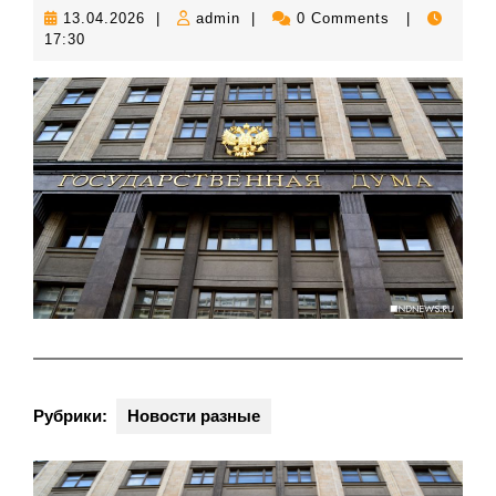
13.04.2026
admin
13.04.2026
|
admin
|
0 Comments
|
17:30
Рубрики:
Новости разные