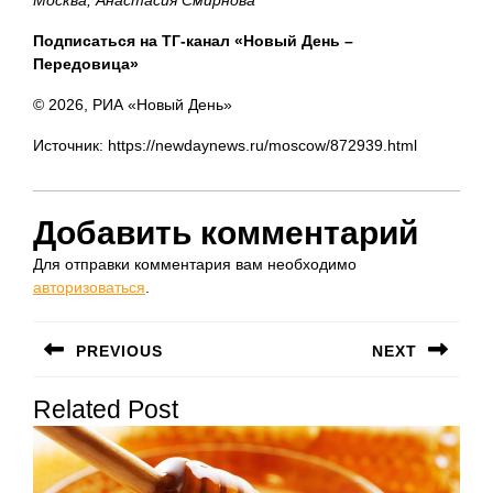
Москва, Анастасия Смирнова
Подписаться на ТГ-канал «Новый День –
Передовица»
© 2026, РИА «Новый День»
Источник: https://newdaynews.ru/moscow/872939.html
Добавить комментарий
Для отправки комментария вам необходимо
авторизоваться
.
Навигация
PREVIOUS
NEXT
по
Предыдущая
Следующая
записям
Related Post
запись:
запись: