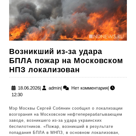
Каковы
возможные
последствия?
Возникший из-за удара
БПЛА пожар на Московском
Возникший
НПЗ локализован
из-
за
18.06.2026
admin
18.06.2026
|
admin
|
Нет комментария
|
12:30
удара
БПЛА
Мэр Москвы Сергей Собянин сообщил о локализации
пожар
возгорания на Московском нефтеперерабатывающем
заводе, возникшего из-за удара украинских
на
беспилотников. «Пожар, возникший в результате
Московском
попадания БПЛА в МНПЗ, в основном локализован,