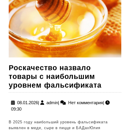
Роскачество назвало
товары с наибольшим
Роскач
уровнем фальсификата
назвал
товары
08.01.2026
admin
08.01.2026
|
admin
|
Нет комментария
|
09:30
с
наибо
В 2025 году наибольший уровень фальсификата
уровне
выявлен в меде, сыре в пицце и БАДахЮлия