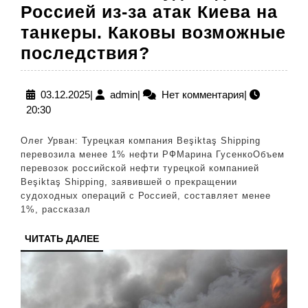
Россией из-за атак Киева на
танкеры. Каковы возможные
Турецкая
последствия?
компания
отказалась
03.12.2025
admin
03.12.2025
|
admin
|
Нет комментария
|
20:30
от
судоходства
Олег Урван: Турецкая компания Beşiktaş Shipping
с
перевозила менее 1% нефти РФМарина ГусенкоОбъем
перевозок российской нефти турецкой компанией
Россией
Beşiktaş Shipping, заявившей о прекращении
из-
судоходных операций с Россией, составляет менее
1%, рассказал
за
атак
ЧИТАТЬ
ЧИТАТЬ ДАЛЕЕ
ДАЛЕЕ
Киева
на
танкеры.