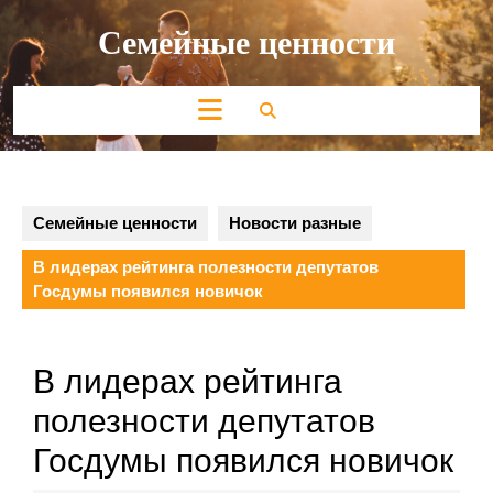
Перейти
Семейные ценности
к
содержимому
Кнопка
Открыть
Семейные ценности
Новости разные
В лидерах рейтинга полезности депутатов
Госдумы появился новичок
В лидерах рейтинга
полезности депутатов
Госдумы появился новичок