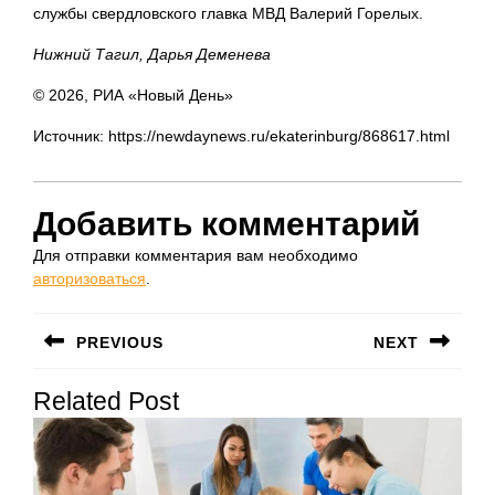
службы свердловского главка МВД Валерий Горелых.
Нижний Тагил, Дарья Деменева
© 2026, РИА «Новый День»
Источник: https://newdaynews.ru/ekaterinburg/868617.html
Добавить комментарий
Для отправки комментария вам необходимо
авторизоваться
.
Навигация
PREVIOUS
NEXT
по
Предыдущая
Следующая
записям
Related Post
запись:
запись: