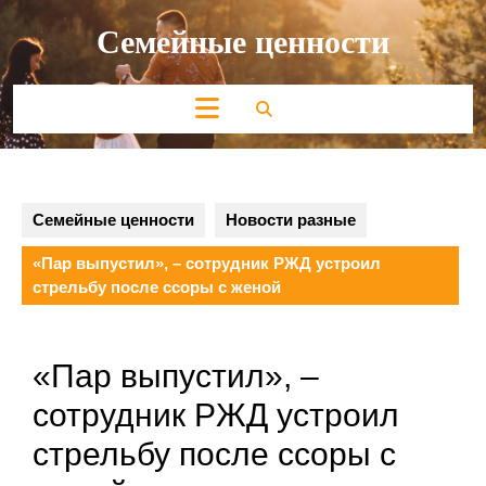
Перейти
Семейные ценности
к
содержимому
Кнопка
Открыть
Семейные ценности
Новости разные
«Пар выпустил», – сотрудник РЖД устроил
стрельбу после ссоры с женой
«Пар выпустил», –
сотрудник РЖД устроил
стрельбу после ссоры с