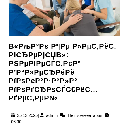
В«РљР°Рє Р¶Рµ Р»РµС‚РёС‚
РІСЂРµРјСЏВ»:
РЅРµРІРµСЃС‚РєР°
Р’Р°Р»РµСЂРёРё
РїРѕРєР°Р·Р°Р»Р°
РїРѕРґСЂРѕСЃС€РёС…
В«РљР°Рє
РґРµС‚РµР№
Р¶Рµ
Р»РµС‚РёС‚
25.12.2025
admin
25.12.2025
|
admin
|
Нет комментария
|
06:30
РІСЂРµРјСЏВ»: