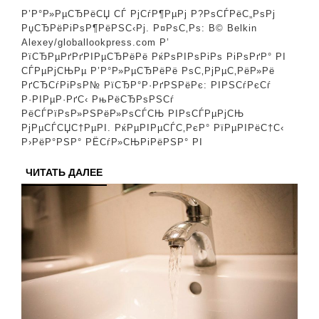
РЅРµРІРµСЃС‚РєР
Р’Р°Р»РµСЂРёСЏ СЃ РјСѓР¶РµРј Р?РѕСЃРёС„РѕРј
Р’Р°Р»РµСЂРёРё
РџСЂРёРіРѕР¶РёРЅС‹Рј. Р¤РѕС‚Рѕ: В© Belkin
Alexey/globallookpress.com Р’
РїРѕРєР°Р·Р°Р»Р°
РїСЂРµРґРґРІРµСЂРёРё РќРѕРІРѕРіРѕ РіРѕРґР° РІ
РїРѕРґСЂРѕСЃС€
СЃРµРјСЊРµ Р’Р°Р»РµСЂРёРё РѕС‚РјРµС‚РёР»Рё
РґСЂСѓРіРѕР№ РїСЂР°Р·РґРЅРёРє: РІРЅСѓРєСѓ
РґРµС‚РµР№
Р·РІРµР·РґС‹ РњРёСЂРѕРЅСѓ
РёСЃРїРѕР»РЅРёР»РѕСЃСЊ РІРѕСЃРµРјСЊ
РјРµСЃСЏС†РµРІ. РќРµРІРµСЃС‚РєР° РїРµРІРёС†С‹
Р›РёР°РЅР° РЁСѓР»СЊРіРёРЅР° РІ
ЧИТАТЬ
ЧИТАТЬ ДАЛЕЕ
ДАЛЕЕ