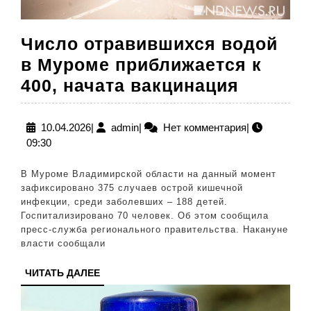
Число отравившихся водой
в Муроме приближается к
Число
400, начата вакцинация
отрави
водой
10.04.2026
admin
10.04.2026
|
admin
|
Нет комментария
|
09:30
в
Муроме
В Муроме Владимирской области на данный момент
прибли
зафиксировано 375 случаев острой кишечной
инфекции, среди заболевших – 188 детей.
к
Госпитализировано 70 человек. Об этом сообщила
400,
пресс-служба регионального правительства. Накануне
власти сообщали
начата
вакцин
ЧИТАТЬ
ЧИТАТЬ ДАЛЕЕ
ДАЛЕЕ