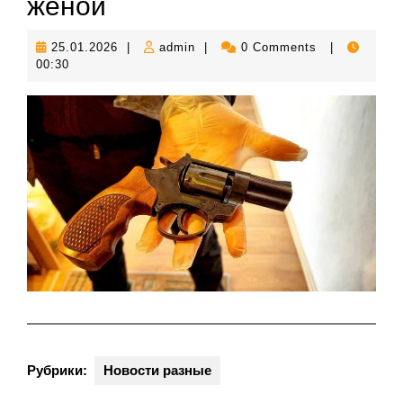
женой
25.01.2026
admin
25.01.2026
|
admin
|
0 Comments
|
00:30
Рубрики:
Новости разные