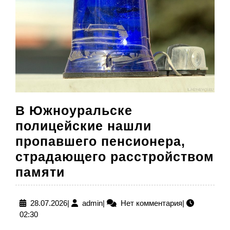
В Южноуральске
полицейские нашли
пропавшего пенсионера,
страдающего расстройством
В
памяти
Южноуральске
полицейские
28.07.2026
admin
28.07.2026
|
admin
|
Нет комментария
|
02:30
нашли