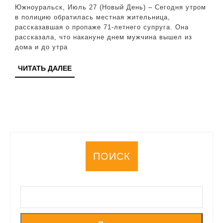
пропавшего
Южноуральск, Июль 27 (Новый День) – Сегодня утром
пенсионера,
в полицию обратилась местная жительница,
рассказавшая о пропаже 71-летнего супруга. Она
страдающего
рассказала, что накануне днем мужчина вышел из
расстройством
дома и до утра
памяти
ЧИТАТЬ
ЧИТАТЬ ДАЛЕЕ
ДАЛЕЕ
ПОИСК