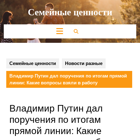
Перейти
Семейные ценности
к
содержимому
Кнопка
Открыть
Семейные ценности
Новости разные
Владимир Путин дал поручения по итогам прямой
линии: Какие вопросы взяли в работу
Владимир Путин дал
поручения по итогам
прямой линии: Какие