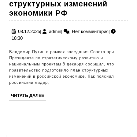
структурных изменений
Путин
экономики РФ
поручил
немедленно
08.12.2025
admin
08.12.2025
|
admin
|
Нет комментария
|
18:30
начать
реализацию
Владимир Путин в рамках заседания Совета при
структурных
Президенте по стратегическому развитию и
национальным проектам 8 декабря сообщил, что
изменений
правительство подготовило план структурных
экономики
изменений в российской экономике. Как пояснил
российский лидер,
РФ
ЧИТАТЬ
ЧИТАТЬ ДАЛЕЕ
ДАЛЕЕ