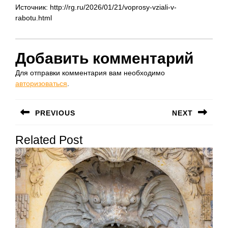
Источник: http://rg.ru/2026/01/21/voprosy-vziali-v-
rabotu.html
Добавить комментарий
Для отправки комментария вам необходимо
авторизоваться
.
Навигация
PREVIOUS
NEXT
по
Предыдущая
Следующая
записям
Related Post
запись:
запись: