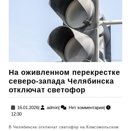
На оживленном перекрестке
северо-запада Челябинска
На
отключат светофор
оживленно
перекрестк
16.01.2026
admin
16.01.2026
|
admin
|
Нет комментария
|
12:30
северо-
запада
В Челябинске отключат светофор на Комсомольском