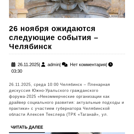
26 ноября ожидаются
следующие события –
26
Челябинск
ноября
ожидаются
26.11.2025
admin
26.11.2025
|
admin
|
Нет комментария
|
03:30
следующие
события
26.11.2025, среда 10:00 Челябинск – Пленарная
–
дискуссия Южно-Уральского гражданского
форума-2025 «Некоммерческие организации как
Челябинск
драйвер социального развития: актуальные подходы и
практики» с участием губернатора Челябинской
области Алексея Текслера (ТРК «Таганай», ул.
ЧИТАТЬ
ЧИТАТЬ ДАЛЕЕ
ДАЛЕЕ