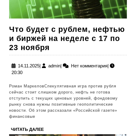
Что будет с рублем, нефтью
и биржей на неделе с 17 по
Что
23 ноября
будет
с
14.11.2025
admin
14.11.2025
|
admin
|
Нет комментария
|
20:30
рублем,
нефтью
Роман МаркеловСпекулятивная игра против рубля
и
сейчас стоит слишком дорого, нефть не готова
отступить с текущих ценовых уровней, фондовому
биржей
рынку снова нужны позитивные геополитические
на
новости. Об этом рассказали «Российской газете»
финансовые
неделе
с
ЧИТАТЬ
ЧИТАТЬ ДАЛЕЕ
ДАЛЕЕ