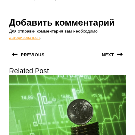
Добавить комментарий
Для отправки комментария вам необходимо
авторизоваться
.
Навигация
PREVIOUS
NEXT
по
Предыдущая
Следующая
записям
Related Post
запись:
запись: