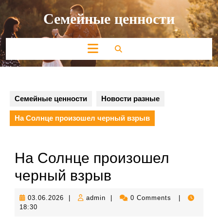
Перейти
Семейные ценности
к
содержимому
Кнопка
Открыть
Семейные ценности
Новости разные
На Солнце произошел черный взрыв
На Солнце произошел
черный взрыв
03.06.2026
admin
03.06.2026
|
admin
|
0 Comments
|
18:30