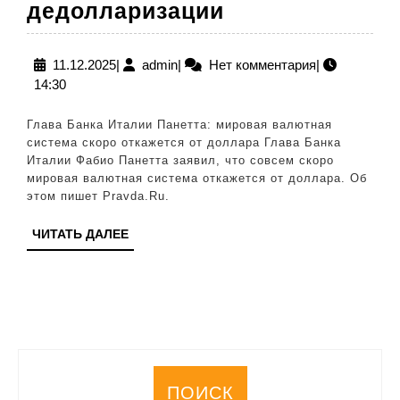
В
дедолларизации
Италии
считают,
11.12.2025
admin
11.12.2025
|
admin
|
Нет комментария
|
14:30
что
приближается
Глава Банка Италии Панетта: мировая валютная
эпоха
система скоро откажется от доллара Глава Банка
Италии Фабио Панетта заявил, что совсем скоро
дедолларизац
мировая валютная система откажется от доллара. Об
этом пишет Pravda.Ru.
ЧИТАТЬ
ЧИТАТЬ ДАЛЕЕ
ДАЛЕЕ
ПОИСК