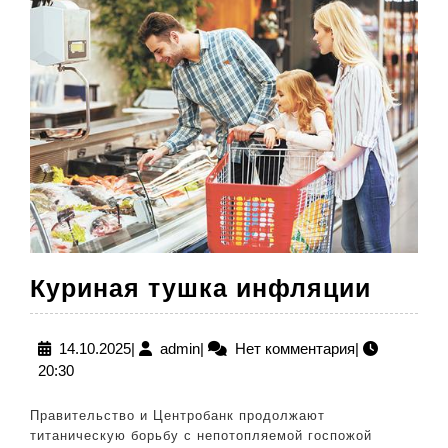
17
по
23
ноября
Кури
Куриная тушка инфляции
тушк
инфл
14.10.2025
admin
14.10.2025
|
admin
|
Нет комментария
|
20:30
Правительство и Центробанк продолжают
титаническую борьбу с непотопляемой госпожой