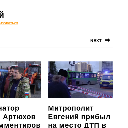
й
изоваться
.
NEXT
Следующая
запись:
натор
Митрополит
 Артюхов
Евгений прибыл
мментиров
на место ДТП в