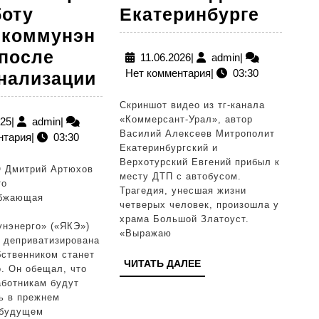
Митро
боту
Екатеринбурге
Евген
коммунэн
приб
 после
11.06.2026
admin
11.06.2026
|
admin
|
Нет комментария
|
03:30
Губернатор
на
нализации
Ямала
место
Скриншот видео из тг-канала
Артюхов
ДТП
«Коммерсант-Урал», автор
01.11.2025
admin
025
|
admin
|
Василий Алексеев Митрополит
нтария
|
03:30
прокомментировал
в
Екатеринбургский и
работу
Екате
Верхотурский Евгений прибыл к
 Дмитрий Артюхов
месту ДТП с автобусом.
«Ямалкоммунэнерго»
то
Трагедия, унесшая жизни
абжающая
после
четверых человек, произошла у
я
Р±РѕС‚РёС‚СЊСЃСЏ
храма Большой Златоуст.
национализации
нэнерго» («ЯКЭ»)
«Выражаю
т деприватизирована
бственником станет
Р±Р°С…
ЧИТАТЬ
ЧИТАТЬ ДАЛЕЕ
. Он обещал, что
ДАЛЕЕ
аботникам будут
ь в прежнем
ј
 будущем