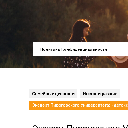
Перейти
к
содержимому
Политика Конфиденциальности
Семейные ценности
Новости разные
Эксперт Пироговского Университета: «детокс 