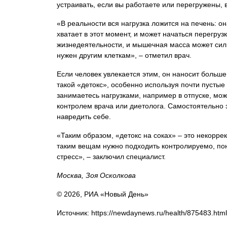
устраивать, если вы работаете или перегружены,
«В реальности вся нагрузка ложится на печень: о
хватает в этот момент, и может начаться перегру
жизнедеятельности, и мышечная масса может силь
нужен другим клеткам», – отметил врач.
Если человек увлекается этим, он наносит больше
такой «детокс», особенно используя почти пустые
занимаетесь нагрузками, например в отпуске, мож
контролем врача или диетолога. Самостоятельно 
навредить себе.
«Таким образом, «детокс на соках» – это некорре
таким вещам нужно подходить контролируемо, пон
стресс», – заключил специалист.
Москва, Зоя Осколкова
© 2026, РИА «Новый День»
Источник: https://newdaynews.ru/health/875483.html