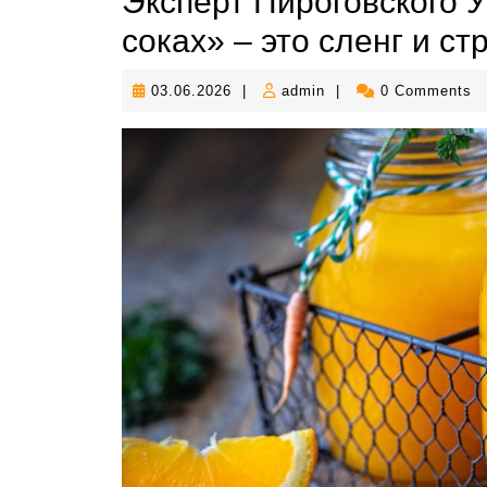
Эксперт Пироговского У
соках» – это сленг и с
03.06.2026
admin
03.06.2026
|
admin
|
0 Comments