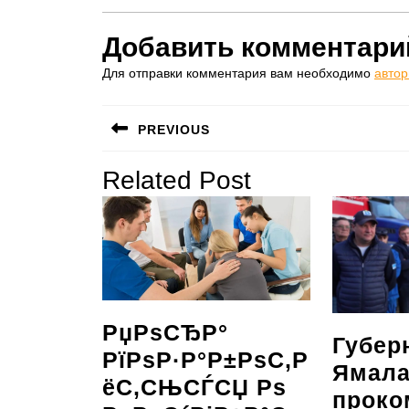
Добавить комментари
Для отправки комментария вам необходимо
автор
Навигация
PREVIOUS
по
Предыдущая
Related Post
записям
запись:
РџРѕСЂР°
Губер
РїРѕР·Р°Р±РѕС‚Р
Ямала
ёС‚СЊСЃСЏ Рѕ
проко