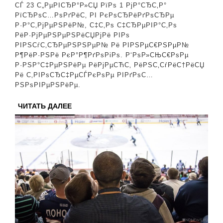
СЃРѕРІРµС‚
СЃ 23 С„РµРІСЂР°Р»СЏ РїРѕ 1 РјР°СЂС‚Р°
РїСЂРѕС…РѕРґРёС‚ РІ РєРѕСЂРёРґРѕСЂРµ
РЅР°
Р·Р°С‚РјРµРЅРёР№, С‡С‚Рѕ С‡СЂРµРІР°С‚Рѕ
РЅРµРґРµР»СЋ
РёР·РјРµРЅРµРЅРёСЏРјРё РІРѕ
РІРЅСѓС‚СЂРµРЅРЅРµР№ Рё РІРЅРµС€РЅРµР№
СЃ
Р¶РёР·РЅРё РєР°Р¶РґРѕРіРѕ. Р‘РѕР»СЊС€РѕРµ
23
Р·РЅР°С‡РµРЅРёРµ РёРјРµСЋС‚ РёРЅС‚СѓРёС†РёСЏ
Рё С‚РІРѕСЂС‡РµСЃРєРѕРµ РІРґРѕС…
С„РµРІСЂР°Р»СЏ
РЅРѕРІРµРЅРёРµ.
РґРѕ
ЧИТАТЬ
ЧИТАТЬ ДАЛЕЕ
1
ДАЛЕЕ
РјР°СЂС‚Р°