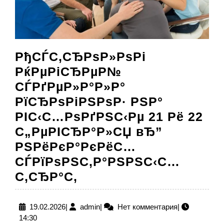
РђСЃС‚СЂРѕР»РѕРі
РќРµРіСЂРµР№
СЃРґРµР»Р°Р»Р°
РїСЂРѕРіРЅРѕР· РЅР°
РІС‹С…РѕРґРЅС‹Рµ 21 Рё 22
С„РµРІСЂР°Р»СЏ вЂ”
РЅРёРєР°РєРёС…
СЃРїРѕРЅС‚Р°РЅРЅС‹С…
РђСЃС‚СЂРѕР»РѕРі
С‚СЂР°С‚
РќРµРіСЂРµР№
СЃРґРµР»Р°Р»Р°
19.02.2026
admin
19.02.2026
|
admin
|
Нет комментария
|
14:30
РїСЂРѕРіРЅРѕР·