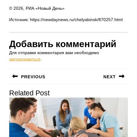
© 2026, РИА «Новый День»
Источник: https://newdaynews.ru/chelyabinsk/870257.html
Добавить комментарий
Для отправки комментария вам необходимо
авторизоваться
.
Навигация
PREVIOUS
NEXT
по
Предыдущая
Следующая
записям
Related Post
запись:
запись: