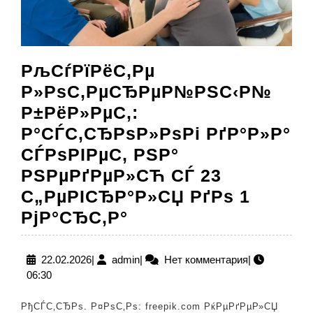
РљСѓРїРёС‚Рµ
Р»РѕС‚РµСЂРµР№РЅС‹Р№
Р±РёР»РµС‚:
Р°СЃС‚СЂРѕР»РѕРі РґР°Р»Р°
СЃРѕРІРµС‚ РЅР°
РЅРµРґРµР»СЋ СЃ 23
С„РµРІСЂР°Р»СЏ РґРѕ 1
РљСѓРїРёС‚Рµ
РјР°СЂС‚Р°
Р»РѕС‚РµСЂРµР№
Р±РёР»РµС‚:
22.02.2026
admin
22.02.2026
|
admin
|
Нет комментария
|
06:30
Р°СЃС‚СЂРѕР»РѕРі
РґР°Р»Р°
РђСЃС‚СЂРѕ. Р¤РѕС‚Рѕ: freepik.com РќРµРґРµР»СЏ