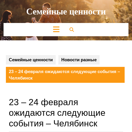
Перейти
Семейные ценности
к
содержимому
Кнопка
Открыть
Семейные ценности
Новости разные
23 – 24 февраля ожидаются следующие события –
Челябинск
23 – 24 февраля
ожидаются следующие
события – Челябинск