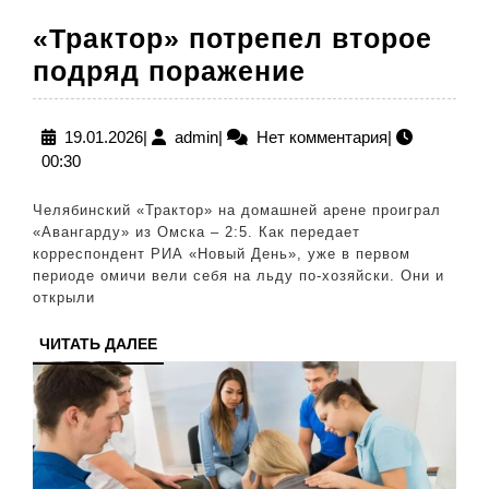
«Трактор» потрепел второе
«Трактор»
подряд поражение
потрепел
второе
19.01.2026
admin
19.01.2026
|
admin
|
Нет комментария
|
00:30
подряд
поражение
Челябинский «Трактор» на домашней арене проиграл
«Авангарду» из Омска – 2:5. Как передает
корреспондент РИА «Новый День», уже в первом
периоде омичи вели себя на льду по-хозяйски. Они и
открыли
ЧИТАТЬ
ЧИТАТЬ ДАЛЕЕ
ДАЛЕЕ