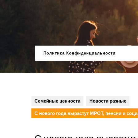
Перейти
к
содержимому
Политика Конфиденциальности
Семейные ценности
Новости разные
С нового года вырастут МРОТ, пенсии и со