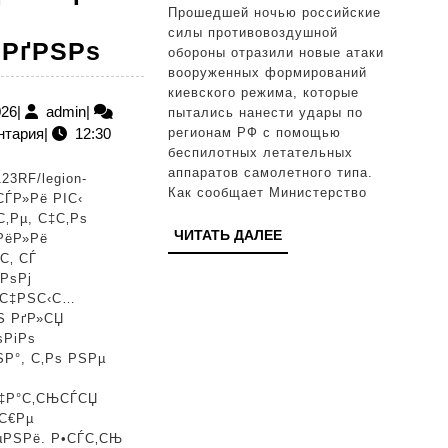
силы
Прошедшей ночью российские
ПВО
силы противовоздушной
РџРѕСЃРµР№С‚Рµ
·РґРЅРѕ
обороны отразили новые атаки
сбили
вооруженных формирований
РїСЂСЏРјРѕ
71
киевского режима, которые
СЃРµР№С‡Р°СЃ:
13.03.2026
admin
026
|
admin
|
пытались нанести удары по
беспилотник
регионам РФ с помощью
нтария
|
12:30
5
ВСУ
беспилотных летательных
С†РІРµС‚РѕРІ
аппаратов самолетного типа.
23RF/legion-
Как сообщает Министерство
РЅР°
СЃР»Рё РІС‹
С‚Рµ, С‡С‚Рѕ
СЂР°СЃСЃР°РґСѓ
ЧИТАТЬ
ЧИТАТЬ ДАЛЕЕ
РёР»Рё
РІ
ДАЛЕЕ
С‚ СЃ
РѕРј
СЃРµСЂРµРґРёРЅРµ
ѕС‡РЅС‹С…
РјР°СЂС‚Р°
Ѕ РґР»СЏ
ѕРіРѕ
вЂ”
Р°, С‚Рѕ РЅРµ
РµС‰Рµ
‡Р°С‚СЊСЃСЏ
РЅРµ
С€Рµ
РїРѕР·РґРЅРѕ
µРЅРё. Р•СЃС‚СЊ