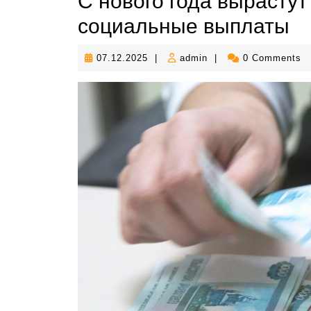
С нового года вырастут
социальные выплаты
07.12.2025
admin
07.12.2025
|
admin
|
0 Comments