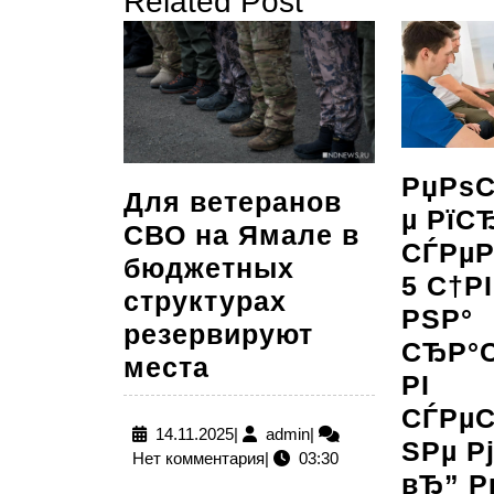
Related Post
записям
запись:
РџРѕ
Для ветеранов
µ РїС
СВО на Ямале в
СЃРµ
бюджетных
5 С†Р
структурах
РЅР°
резервируют
СЂР°С
Для
места
РІ
ветеранов
СЃРµ
СВО
14.11.2025
admin
14.11.2025
|
admin
|
ЅРµ Р
Нет комментария
|
03:30
на
вЂ” 