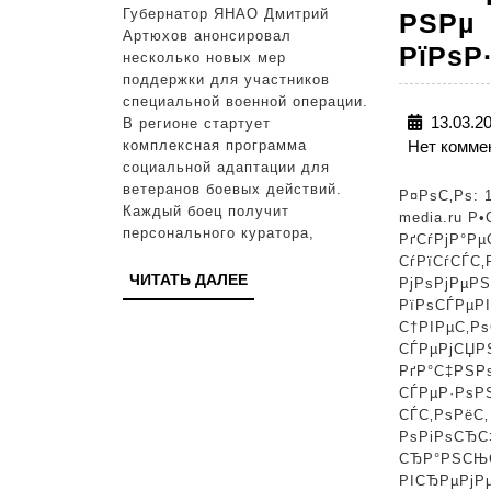
Ямале
Губернатор ЯНАО Дмитрий
РЅРµ
в
Артюхов анонсировал
РїРѕР
несколько новых мер
бюджетных
поддержки для участников
структурах
специальной военной операции.
13.03.2
В регионе стартует
резервируют
комплексная программа
Нет комме
места
социальной адаптации для
ветеранов боевых действий.
Р¤РѕС‚Рѕ: 1
Каждый боец получит
media.ru Р•
персонального куратора,
РґСѓРјР°Рµ
СѓРїСѓСЃС‚
ЧИТАТЬ
ЧИТАТЬ ДАЛЕЕ
РјРѕРјРµРЅ
ДАЛЕЕ
РїРѕСЃРµРІ
С†РІРµС‚Р
СЃРµРјСЏР
РґР°С‡РЅР
СЃРµР·РѕРЅ
СЃС‚РѕРёС‚
РѕРіРѕСЂС
СЂР°РЅСЊ
РІСЂРµРјР