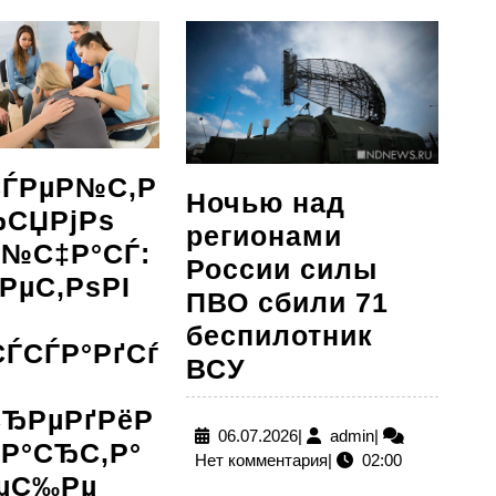
запись:
СЃРµР№С‚Р
Ночью над
ЂСЏРјРѕ
регионами
Р№С‡Р°СЃ:
России силы
ІРµС‚РѕРІ
ПВО сбили 71
беспилотник
ЃСЃР°РґСѓ
Ночью
ВСУ
над
СЂРµРґРёР
регионами
06.07.2026
admin
06.07.2026
|
admin
|
јР°СЂС‚Р°
Нет комментария
|
02:00
России
РµС‰Рµ