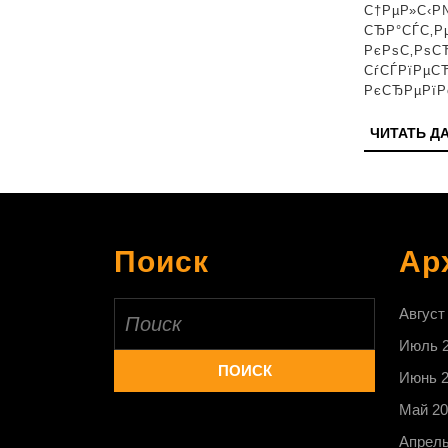
С†РµР»С‹Р
СЂР°СЃС‚Р
РєРѕС‚РѕС
СѓСЃРїРµС
РєСЂРµРїР
ЧИТАТЬ Д
Поиск
Ар
Найти:
Август
Июль 
Июнь 
Май 20
Апрель