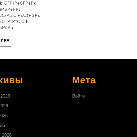
№ СЃРїРёСЃРѕРє
µРЅРёР№,
ЂС‹Рµ С‚РѕС‡РЅРѕ
ЋС‚ РґР°С‚СЊ
єРёРµ
ЧИТАТЬ
АЛЕЕ
ДАЛЕЕ
хивы
Мета
 2026
Войти
2026
2026
26
 2026