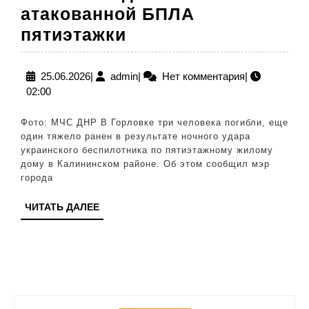
атакованной БПЛА
В
пятиэтажки
Горловке
три
25.06.2026
admin
25.06.2026
|
admin
|
Нет комментария
|
02:00
человека
погибли
Фото: МЧС ДНР В Горловке три человека погибли, еще
под
один тяжело ранен в результате ночного удара
украинского беспилотника по пятиэтажному жилому
завалами
дому в Калининском районе. Об этом сообщил мэр
атакованной
города
БПЛА
ЧИТАТЬ
ЧИТАТЬ ДАЛЕЕ
пятиэтажки
ДАЛЕЕ