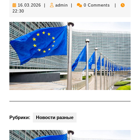
16.03.2026
admin
16.03.2026
|
admin
|
0 Comments
|
22:30
Рубрики:
Новости разные