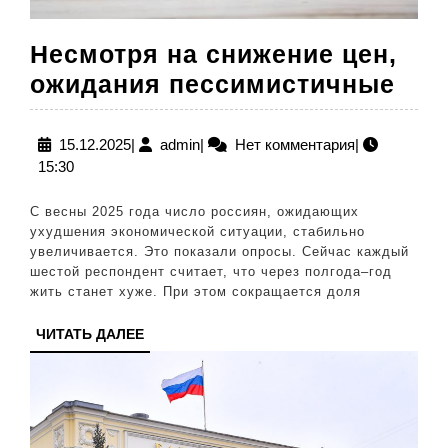
Несмотря на снижение цен,
Нес
ожидания пессимистичные
на
сни
15.12.2025
admin
15.12.2025
|
admin
|
Нет комментария
|
15:30
цен
ожи
С весны 2025 года число россиян, ожидающих
пес
ухудшения экономической ситуации, стабильно
увеличивается. Это показали опросы. Сейчас каждый
шестой респондент считает, что через полгода–год
жить станет хуже. При этом сокращается доля
ЧИТАТЬ
ЧИТАТЬ ДАЛЕЕ
ДАЛЕЕ