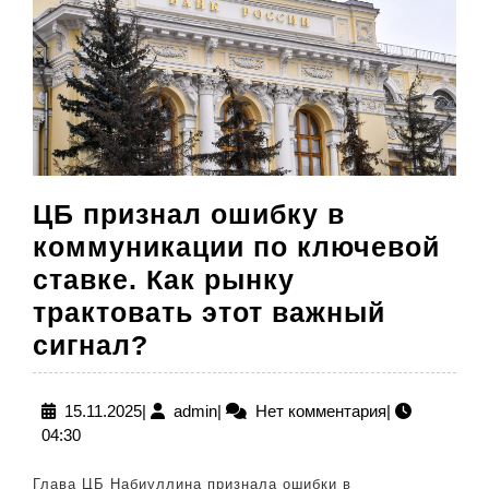
ЦБ признал ошибку в
коммуникации по ключевой
ставке. Как рынку
трактовать этот важный
ЦБ
сигнал?
признал
ошибку
15.11.2025
admin
15.11.2025
|
admin
|
Нет комментария
|
04:30
в
коммуникации
Глава ЦБ Набиуллина признала ошибки в