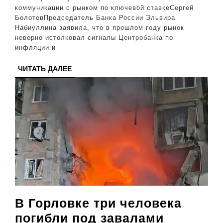
по
коммуникации с рынком по ключевой ставкеСергей
БолотовПредседатель Банка России Эльвира
ключевой
Набиуллина заявила, что в прошлом году рынок
ставке.
неверно истолковал сигналы Центробанка по
инфляции и
Как
рынку
ЧИТАТЬ
ЧИТАТЬ ДАЛЕЕ
ДАЛЕЕ
трактовать
этот
важный
сигнал?
В Горловке три человека
погибли под завалами