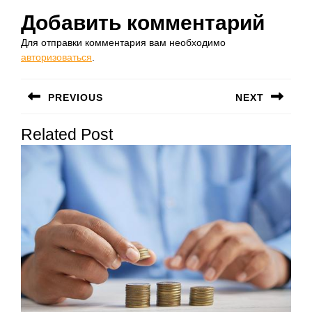
Добавить комментарий
Для отправки комментария вам необходимо
авторизоваться
.
Навигация
PREVIOUS
NEXT
по
Предыдущая
Следующая
записям
Related Post
запись:
запись: