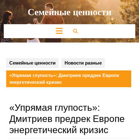
Перейти
Семейные ценности
к
содержимому
Кнопка
Открыть
Семейные ценности
Новости разные
«Упрямая глупость»: Дмитриев предрек Европе
энергетический кризис
«Упрямая глупость»:
Дмитриев предрек Европе
энергетический кризис