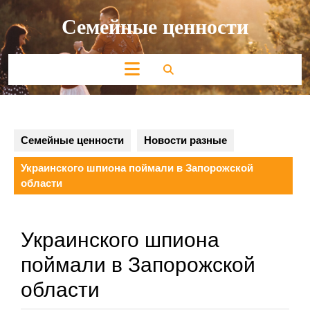
Перейти
Семейные ценности
к
содержимому
Кнопка
Открыть
Семейные ценности
Новости разные
Украинского шпиона поймали в Запорожской
области
Украинского шпиона
поймали в Запорожской
области