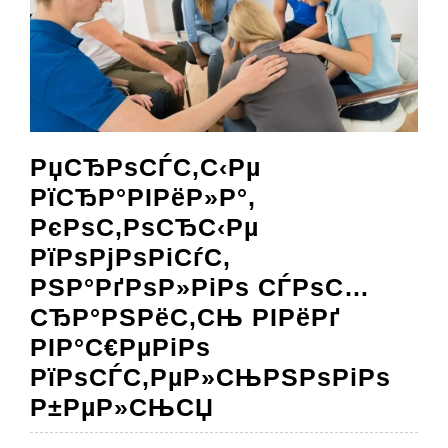
РџСЂРѕСЃС‚С‹Рµ
РїСЂР°РІРёР»Р°,
РєРѕС‚РѕСЂС‹Рµ
РїРѕРјРѕРіСѓС‚
РЅР°РґРѕР»РіРѕ СЃРѕС…
СЂР°РЅРёС‚СЊ РІРёРґ
РІР°С€РµРіРѕ
РїРѕСЃС‚РµР»СЊРЅРѕРіРѕ
РџСЂРѕСЃС‚С‹Рµ
Р±РµР»СЊСЏ
РїСЂР°РІРёР»Р°,