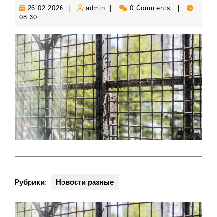
26.02.2026
admin
26.02.2026
|
admin
|
0 Comments
|
08:30
Рубрики:
Новости разные