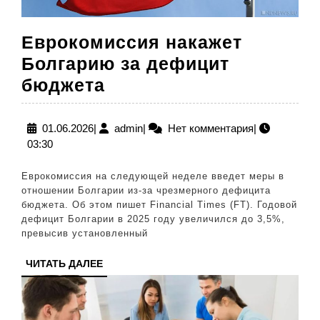
Еврокомиссия накажет
Болгарию за дефицит
Еврокомиссия
бюджета
накажет
Болгарию
01.06.2026
admin
01.06.2026
|
admin
|
Нет комментария
|
03:30
за
дефицит
Еврокомиссия на следующей неделе введет меры в
бюджета
отношении Болгарии из-за чрезмерного дефицита
бюджета. Об этом пишет Financial Times (FT). Годовой
дефицит Болгарии в 2025 году увеличился до 3,5%,
превысив установленный
ЧИТАТЬ
ЧИТАТЬ ДАЛЕЕ
ДАЛЕЕ