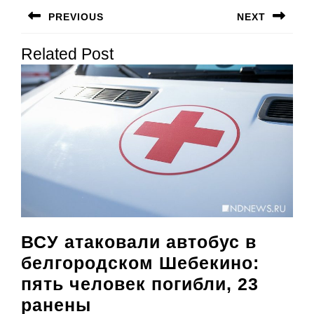
Навигация
PREVIOUS
NEXT
по
Предыдущая
Следующая
записям
Related Post
запись:
запись:
ВСУ атаковали автобус в
белгородском Шебекино:
пять человек погибли, 23
ВСУ
ранены