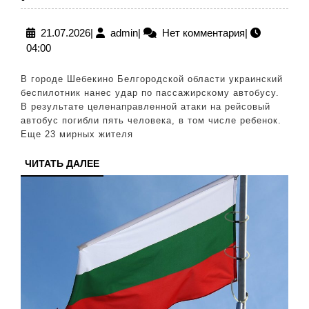
атаковали
автобус
21.07.2026
admin
21.07.2026
|
admin
|
Нет комментария
|
04:00
в
белгородском
В городе Шебекино Белгородской области украинский
Шебекино:
беспилотник нанес удар по пассажирскому автобусу.
В результате целенаправленной атаки на рейсовый
пять
автобус погибли пять человека, в том числе ребенок.
человек
Еще 23 мирных жителя
погибли,
ЧИТАТЬ
ЧИТАТЬ ДАЛЕЕ
23
ДАЛЕЕ
ранены