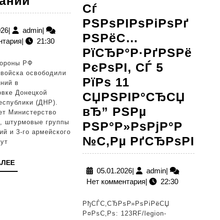
даний
Сѓ
ан
Константиновке
РЅРѕРІРѕРіРѕРґ
р
российские
14.06.2026
admin
026
|
admin
|
РЅРёС…
нтария
|
21:30
и,
войска
РїСЂР°Р·РґРЅРё
освободили
ороны РФ
РєРѕРІ, СЃ 5
еще
 войска освободили
РїРѕ 11
ний в
ь
117
овке Донецкой
СЏРЅРІР°СЂСЏ
зданий
еспублики (ДНР).
вЂ” РЅРµ
ет Министерство
, штурмовые группы
РЅР°Р»РѕРјР°Р
мий и 3-го армейского
Р“Р
№С‚Рµ РґСЂРѕРІ
дут
РґР
ЧИТАТЬ
АЛЕЕ
РїС
05.01.2026
admin
05.01.2026
|
admin
|
ДАЛЕЕ
Нет комментария
|
22:30
РЅР
РІС
РђСЃС‚СЂРѕР»РѕРіРёСЏ
РїР
Р¤РѕС‚Рѕ: 123RF/legion-