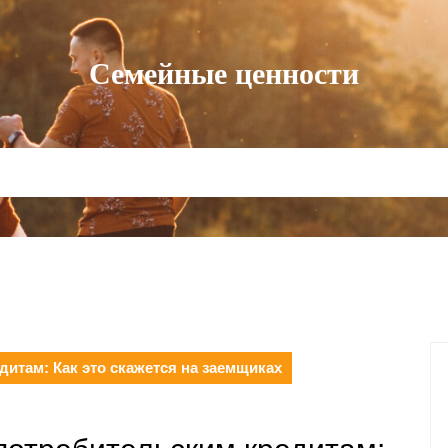
Семейные ценности
итам: Как это скажется на заемщиках