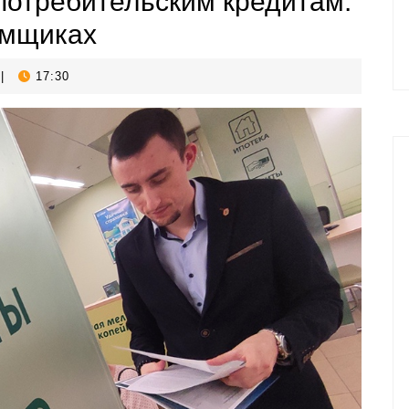
потребительским кредитам:
емщиках
|
17:30