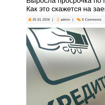
Выросла просрочка по 
Как это скажется на за
25.01.2026
admin
25.01.2026
|
admin
|
0 Comments