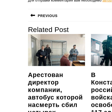
Для отправки комментария вам необходимо
автор
Навигация
PREVIOUS
по
Предыдущая
Related Post
записям
запись:
Арестован
В
директор
Конст
компании,
росси
автобус которой
войск
насмерть сбил
освоб