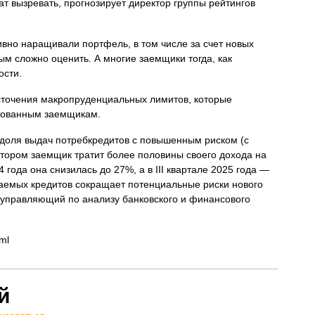
т вызревать, прогнозирует директор группы рейтингов
ивно наращивали портфель, в том числе за счет новых
ым сложно оценить. А многие заемщики тогда, как
ости.
есточения макропруденциальных лимитов, которые
итованным заемщикам.
а доля выдач потребкредитов с повышенным риском (с
котором заемщик тратит более половины своего дохода на
 года она снизилась до 27%, а в III квартале 2025 года —
аемых кредитов сокращает потенциальные риски нового
 управляющий по анализу банковского и финансового
tml
й