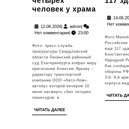
четырех
117 з
Арестов
человек у храма
директо
14.06.2
Нет комме
компани
12.06.2026
admin
12.06.2026
|
admin
|
Нет комментария
|
23:00
автобус
Фото Миноб
которой
Российские
Фото: пресс-служба
еще 117 зда
насмерт
прокуратуры Свердловской
Константин
области Ленинский районный
сбил
Народной Р
суд Екатеринбурга избрал меру
Как сообща
четырех
пресечения Алексею Яркову –
обороны РФ
директору транспортной
человек
3-й, 8-й ар
компании ООО «Авто-Ном»,
корпуса ве
у
автобус которой вечером 10
июня насмерть сбил четырех
храма
ЧИТАТЬ Д
пешеходов, в
ЧИТАТЬ
ЧИТАТЬ ДАЛЕЕ
ДАЛЕЕ