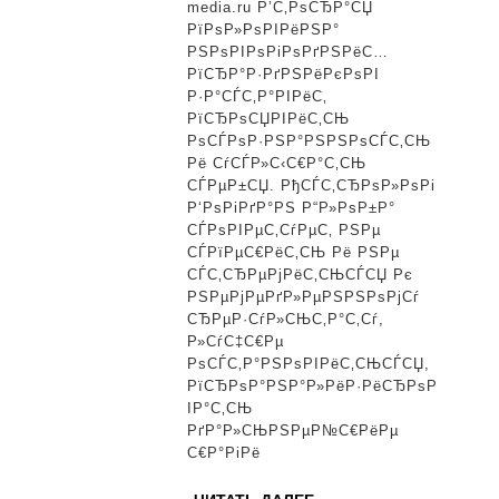
media.ru Р’С‚РѕСЂР°СЏ
РЅР
РїРѕР»РѕРІРёРЅР°
РїС
РЅРѕРІРѕРіРѕРґРЅРёС…
РїСЂР°Р·РґРЅРёРєРѕРІ
СЃ
Р·Р°СЃС‚Р°РІРёС‚
5
РїСЂРѕСЏРІРёС‚СЊ
РѕСЃРѕР·РЅР°РЅРЅРѕСЃС‚СЊ
РїР
Рё СѓСЃР»С‹С€Р°С‚СЊ
11
СЃРµР±СЏ. РђСЃС‚СЂРѕР»РѕРі
Р‘РѕРіРґР°РЅ Р“Р»РѕР±Р°
СЏР
СЃРѕРІРµС‚СѓРµС‚ РЅРµ
вЂ”
СЃРїРµС€РёС‚СЊ Рё РЅРµ
СЃС‚СЂРµРјРёС‚СЊСЃСЏ Рє
РЅР
РЅРµРјРµРґР»РµРЅРЅРѕРјСѓ
РЅР
СЂРµР·СѓР»СЊС‚Р°С‚Сѓ,
Р»СѓС‡С€Рµ
РґС
РѕСЃС‚Р°РЅРѕРІРёС‚СЊСЃСЏ,
РїСЂРѕР°РЅР°Р»РёР·РёСЂРѕР
ІР°С‚СЊ
РґР°Р»СЊРЅРµР№С€РёРµ
С€Р°РіРё