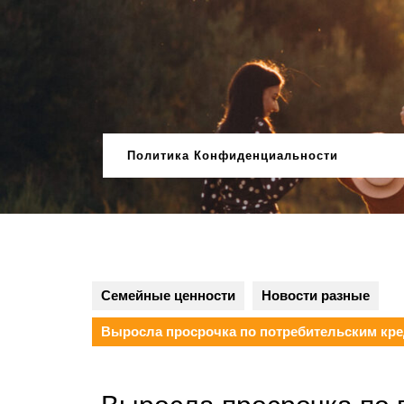
Перейти
к
содержимому
Политика Конфиденциальности
Семейные ценности
Новости разные
Выросла просрочка по потребительским кред