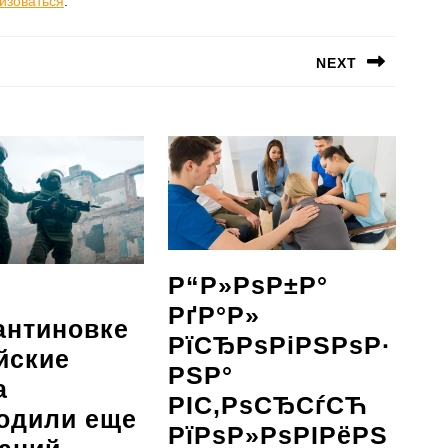
изоваться
.
NEXT
Следующая
запись:
Р“Р»РѕР±Р°
РґР°Р»
антиновке
РїСЂРѕРіРЅРѕР·
йские
РЅР°
а
РІС‚РѕСЂСѓСЋ
одили еще
РїРѕР»РѕРІРёРЅ
В