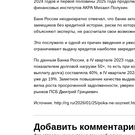
2024 годов и первой половины 2025 года продолжа
финансовых институтов АКРА Михаил Полухин.
Банк России неоднократно отмечал, что банки акт
заемщиков без кредитной истории, риски по котор
объясняют эксперты, не рассчитали свои возможн
Это послужило и одной из причин введения и уж
ограничивают выдачу кредитов наиболее закред
По данным Банка России, в IV квартале 2023 год
показателем долговой нагрузки 50+, то есть при 
выплату долга) составляла 40%, в IV квартале 2024
уже до 19%. Заметное повышение качества выдав
витка роста просроченной задолженности, уверен
рынков ПСБ Дмитрий Грицкевич.
Источник: http://rg.ru/2026/01/25/poka-ne-sozreet.h
Добавить комментари