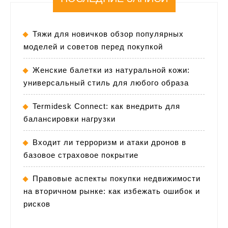
Тяжи для новичков обзор популярных
моделей и советов перед покупкой
Женские балетки из натуральной кожи:
универсальный стиль для любого образа
Termidesk Connect: как внедрить для
балансировки нагрузки
Входит ли терроризм и атаки дронов в
базовое страховое покрытие
Правовые аспекты покупки недвижимости
на вторичном рынке: как избежать ошибок и
рисков