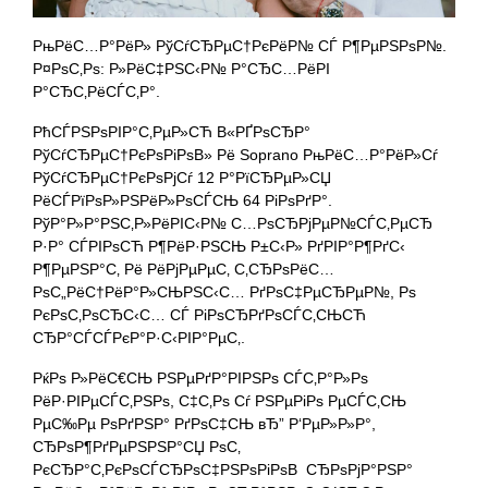
РњРёС…Р°РёР» РўСѓСЂРµС†РєРёР№ СЃ Р¶РµРЅРѕР№.
Р¤РѕС‚Рѕ: Р»РёС‡РЅС‹Р№ Р°СЂС…РёРІ
Р°СЂС‚РёСЃС‚Р°.
РћСЃРЅРѕРІР°С‚РµР»СЋ В«РҐРѕСЂР°
РўСѓСЂРµС†РєРѕРіРѕВ» Рё Soprano РњРёС…Р°РёР»Сѓ
РўСѓСЂРµС†РєРѕРјСѓ 12 Р°РїСЂРµР»СЏ
РёСЃРїРѕР»РЅРёР»РѕСЃСЊ 64 РіРѕРґР°.
РўР°Р»Р°РЅС‚Р»РёРІС‹Р№ С…РѕСЂРјРµР№СЃС‚РµСЂ
Р·Р° СЃРІРѕСЋ Р¶РёР·РЅСЊ Р±С‹Р» РґРІР°Р¶РґС‹
Р¶РµРЅР°С‚ Рё РёРјРµРµС‚ С‚СЂРѕРёС…
РѕС„РёС†РёР°Р»СЊРЅС‹С… РґРѕС‡РµСЂРµР№, Рѕ
РєРѕС‚РѕСЂС‹С… СЃ РіРѕСЂРґРѕСЃС‚СЊСЋ
СЂР°СЃСЃРєР°Р·С‹РІР°РµС‚.
РќРѕ Р»РёС€СЊ РЅРµРґР°РІРЅРѕ СЃС‚Р°Р»Рѕ
РёР·РІРµСЃС‚РЅРѕ, С‡С‚Рѕ Сѓ РЅРµРіРѕ РµСЃС‚СЊ
РµС‰Рµ РѕРґРЅР° РґРѕС‡СЊ вЂ” Р‘РµР»Р»Р°,
СЂРѕР¶РґРµРЅРЅР°СЏ РѕС‚
РєСЂР°С‚РєРѕСЃСЂРѕС‡РЅРѕРіРѕВ СЂРѕРјР°РЅР°