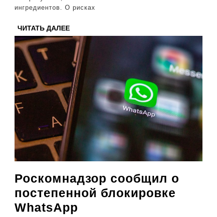
диеты
ингредиентов. О рисках
из
ЧИТАТЬ
ЧИТАТЬ ДАЛЕЕ
ультрапереработанн
ДАЛЕЕ
продуктов
Роскомнадзор сообщил о
постепенной блокировке
Роскомнадзор
WhatsApp