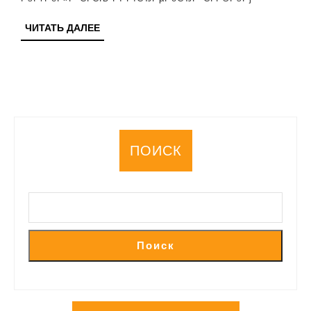
РїРѕСЃР»Рµ
РїРѕР»РµС‚Р°
ЧИТАТЬ
ЧИТАТЬ ДАЛЕЕ
ДАЛЕЕ
РёР·
РўСѓСЂС†РёРё
ПОИСК
Поиск