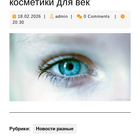
косметики для век
18.02.2026
admin
18.02.2026
|
admin
|
0 Comments
|
20:30
Рубрики:
Новости разные