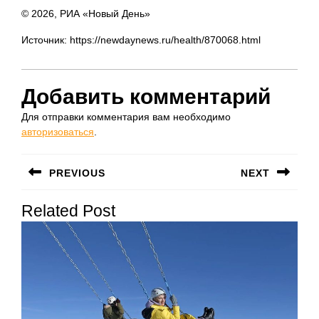
© 2026, РИА «Новый День»
Источник: https://newdaynews.ru/health/870068.html
Добавить комментарий
Для отправки комментария вам необходимо
авторизоваться
.
Навигация
PREVIOUS
NEXT
по
Предыдущая
Следующая
записям
Related Post
запись:
запись: