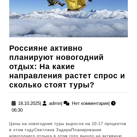
Россияне активно
планируют новогодний
отдых: На какие
направления растет спрос и
Россияне
сколько стоят туры?
активно
планирую
18.10.2025
admin
18.10.2025
|
admin
|
Нет комментария
|
06:30
новогодн
отдых:
Цены на новогодние туры выросли на 10-17 процентов
На
в этом годуСветлана ЗадераПланирование
новогоднего отдыха в этом году вышло на активную