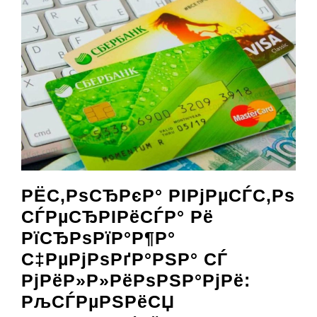
РЁС‚РѕСЂРєР° РІРјРµСЃС‚Рѕ
СЃРµСЂРІРёСЃР° Рё
РїСЂРѕРїР°Р¶Р°
С‡РµРјРѕРґР°РЅР° СЃ
РјРёР»Р»РёРѕРЅР°РјРё:
РљСЃРµРЅРёСЏ