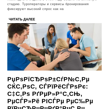
какие
стадию. Туроператоры и сервисы бронирования
направле
фиксируют высокий спрос как на
растет
ЧИТАТЬ
ЧИТАТЬ ДАЛЕЕ
спрос
ДАЛЕЕ
и
сколько
стоят
туры?
РџРѕРїСЂРѕР±СѓР№С‚Рµ
СЌС‚РѕС‚ СЃРїРёСЃРѕРє:
С‡С‚Рѕ РґРµР»Р°С‚СЊ,
РµСЃР»Рё РІСЃРµ РµС‰Рµ
РїРµСЂРµРµРґР°РµС‚Рµ