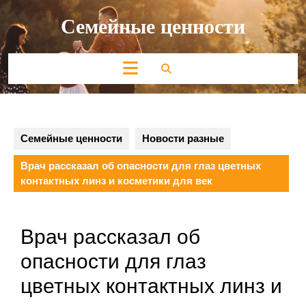
Перейти
Семейные ценности
к
содержимому
Кнопка
Открыть
Семейные ценности
Новости разные
Врач рассказал об опасности для глаз цветных
контактных линз и косметики для век
Врач рассказал об
опасности для глаз
цветных контактных линз и