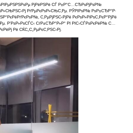
ѕРІРµРЅРЅРѕРµ РјРёРЅРё СЃ Р±Р°С…СЂРѕРјРѕР№
РµР»СЊРЅС‹Рј РґРµРєРѕР»СЊС‚Рµ. РЎРІРѕР№ РѕР±СЂР°Р·
Р°РєРёРґРєРѕР№, С‚РµРјРЅС‹РјРё РєРѕР»РіРѕС‚РєР°РјРё
Рµ. Р’РѕР»РѕСЃС‹ СѓР±СЂР°Р»Р° РІ РІС‹СЃРѕРєРёР№ С…
єРёРј Рё СЌС„С„РµРєС‚РЅС‹Рј.