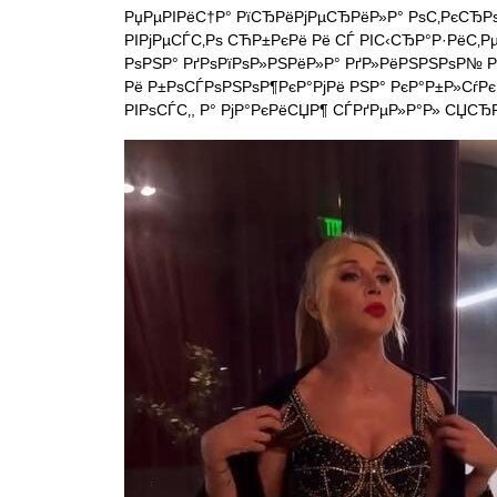
РџРµРІРёС†Р° РїСЂРёРјРµСЂРёР»Р° РѕС‚РєСЂР
РІРјРµСЃС‚Рѕ СЋР±РєРё Рё СЃ РІС‹СЂР°Р·РёС‚
РѕРЅР° РґРѕРїРѕР»РЅРёР»Р° РґР»РёРЅРЅРѕР№ РЅ
Рё Р±РѕСЃРѕРЅРѕР¶РєР°РјРё РЅР° РєР°Р±Р»СѓРє
РІРѕСЃС‚, Р° РјР°РєРёСЏР¶ СЃРґРµР»Р°Р» СЏСЂР