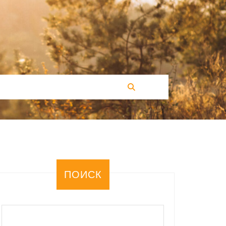
ПОИСК