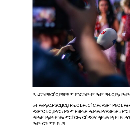
РљСЂРёСЃС‚РёРЅР° РћСЂР±Р°РєР°Р№С‚Рµ Р¤РѕС‚Рѕ
54-Р»РµС‚РЅСЏСЏ РљСЂРёСЃС‚РёРЅР° РћСЂР±Р°
РЅР°СЂСЏРґС‹ РЅР° РЅРѕРІРѕРіРѕРґРЅРёРµ РїС
РїРѕРґРµР»РёР»Р°СЃСЊ СЃРЅРёРјРєРѕРј РІ Рѕ
РѕР±СЂР°Р·РѕРІ.