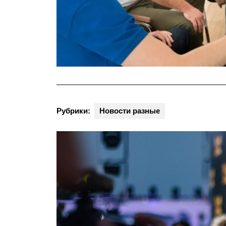
Рубрики:
Новости разные