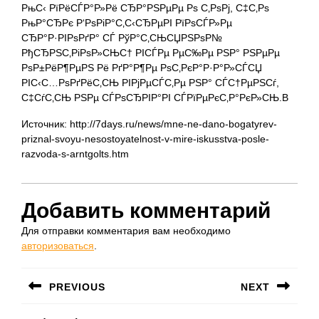
РњС‹ РїРёСЃР°Р»Рё СЂР°РЅРµРµ Рѕ С‚РѕРј, С‡С‚Рѕ
РњР°СЂРє Р‘РѕРіР°С‚С‹СЂРµРІ РїРѕСЃР»Рµ
СЂР°Р·РІРѕРґР° СЃ РўР°С‚СЊСЏРЅРѕР№
РђСЂРЅС‚РіРѕР»СЊС† РІСЃРµ РµС‰Рµ РЅР° РЅРµРµ
РѕР±РёР¶РµРЅ Рё РґР°Р¶Рµ РѕС‚РєР°Р·Р°Р»СЃСЏ
РІС‹С…РѕРґРёС‚СЊ РІРјРµСЃС‚Рµ РЅР° СЃС†РµРЅСѓ,
С‡СѓС‚СЊ РЅРµ СЃРѕСЂРІР°РІ СЃРїРµРєС‚Р°РєР»СЊ.В
Источник: http://7days.ru/news/mne-ne-dano-bogatyrev-
priznal-svoyu-nesostoyatelnost-v-mire-iskusstva-posle-
razvoda-s-arntgolts.htm
Добавить комментарий
Для отправки комментария вам необходимо
авторизоваться
.
Навигация
PREVIOUS
NEXT
по
Предыдущая
Следующая
записям