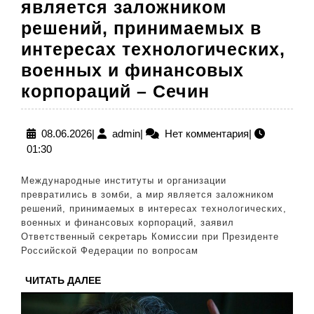
является заложником
решений, принимаемых в
интересах технологических,
военных и финансовых
Мировая
корпораций – Сечин
экономика
является
08.06.2026
admin
08.06.2026
|
admin
|
Нет комментария
|
01:30
заложнико
решений,
Международные институты и организации
принимае
превратились в зомби, а мир является заложником
решений, принимаемых в интересах технологических,
в
военных и финансовых корпораций, заявил
интересах
Ответственный секретарь Комиссии при Президенте
Российской Федерации по вопросам
технологич
военных
ЧИТАТЬ
ЧИТАТЬ ДАЛЕЕ
ДАЛЕЕ
и