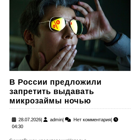
финансов
корпораци
–
Сечин
В России предложили
запретить выдавать
В
микрозаймы ночью
России
предложил
28.07.2026
admin
28.07.2026
|
admin
|
Нет комментария
|
04:30
запретить
выдавать