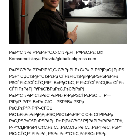
РњР°СЂРє Р‘РѕРіР°С‚С‹СЂРµРІ. Р¤РѕС‚Рѕ: В©
Komsomolskaya Pravda/globallookpress.com
РњР°СЂРє Р‘РѕРіР°С‚С‹СЂРµРІ Р±С‹Р» Р·Р°РјРµС‡РµРЅ
РЅР° СЏСЂРјР°СЂРєРµ СЃРѕРІСЂРµРјРµРЅРЅРѕРіРѕ
РёСЃРєСѓСЃСЃС‚РІР° В«РђСЂС‚ Р РѕСЃСЃРёСЏВ» СЃРѕ
СЃРІРѕРёРј РґРёСЂРµРєС‚РѕСЂРѕРј
РњР°СЂРіР°СЂРёС‚РѕР№ Р›РµРЅСЃРєРёС…. Р—
РІРµР·РґР° В«РљСѓС…РЅРёВ» РЅРµ
РѕС‚РєР°Р·Р°Р»СЃСЏ
РїСЂРѕРєРѕРјРјРµРЅС‚РёСЂРѕРІР°С‚СЊ СЃРІРѕРµ
РѕС‚РЅРѕС€РµРЅРёРµ Рє РјРёСЂСѓ Р¶РёРІРѕРїРёСЃРё,
Р·Р°СЏРІРёРІ С‡С‚Рѕ С…РѕС‚СЊ Рё С…РѕРґРёС‚ РЅР°
РІС‹СЃС‚Р°РІРєРё, РЅРѕ РєР°СЂС‚РёРЅС‹ РЅРµ