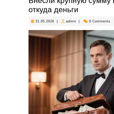
Внесли крупную сумму 
откуда деньги
31.05.2026
admin
31.05.2026
|
admin
|
0 Comments