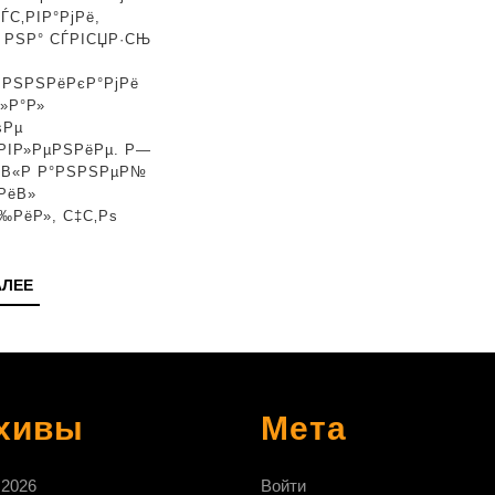
Р·Р°РґРµСЂР¶Р°РЅРёРё
С‚РІР°РјРё,
» РЅР° СЃРІСЏР·СЊ
СЃ
РЅР°СЂРєРѕС‚РёРєР°РјР
ѕРЅРЅРёРєР°РјРё
»Р°Р»
В«РЎРјРѕРі
ѕРµ
РІРµСЂРЅСѓС‚СЊСЃСЏ
ІР»РµРЅРёРµ. Р—
° В«Р Р°РЅРЅРµР№
РІ
РёВ»
Р?
‰РёР», С‡С‚Рѕ
С‚Р°Р»РёСЋВ»
ЧИТАТЬ
АЛЕЕ
ДАЛЕЕ
хивы
Мета
 2026
Войти