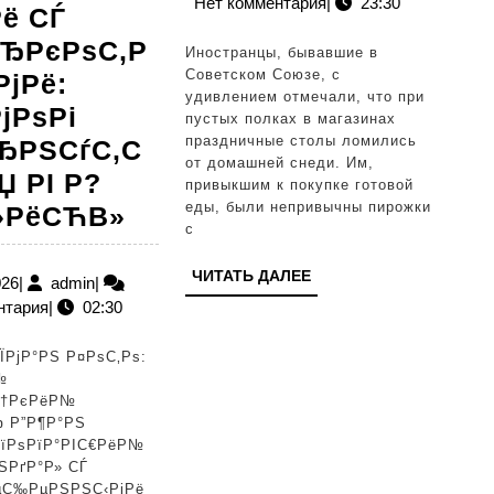
Нет комментария
|
23:30
подан
ё СЃ
ЂРєРѕС‚Р
Иностранцы, бывавшие в
Советском Союзе, с
РјРё:
удивлением отмечали, что при
јРѕРі
пустых полках в магазинах
праздничные столы ломились
ЂРЅСѓС‚С
от домашней снеди. Им,
 РІ Р?
привыкшим к покупке готовой
еды, были непривычны пирожки
Р
»РёСЋВ»
с
—
ЧИТАТЬ
РІРµР·РґР°
»Рё:
ЧИТАТЬ ДАЛЕЕ
12.01.2026
admin
026
|
admin
|
ДАЛЕЕ
нтария
|
02:30
С‚СѓСЂРµС†РєРёС…
СЃРµСЂРёР°Р»РѕРІ
ЇРјР°РЅ Р¤РѕС‚Рѕ:
Р”Р¶Р°РЅ
№
С†РєРёР№
РЇРјР°РЅ
С‚СЊ
Ђ Р”Р¶Р°РЅ
вЂ”
РїРѕРїР°РІС€РёР№
ЅРґР°Р» СЃ
Рѕ
µС‰РµРЅРЅС‹РјРё