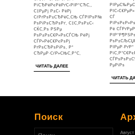
РІРѕ
РІРµС‰РµСЃ
РїСЂРёРєРёРґС‹РІР°СЋС‚,
РІС‹С€РµР
С‡РµРј Р±С‹ РёРј
РјРЅРѕРіРѕ
СЃ
СѓРґРѕР±СЂРёС‚СЊ СЃРІРѕР№
СЂР°Р·
РїРѕРєР»Р
РѕРіРѕСЂРѕРґ, С‡С‚РѕР±С‹
Рё СЃРґРµР
СЌС‚Рѕ РЅРµ
РІР°Р¶РЅР
РѕР±РѕС€Р»РѕСЃСЊ РёРј
РѕР±СЉСЏР
СЃР»РёС€РєРѕРј
РІРµР·РґР
РґРѕСЂРѕРіРѕ, Р°
РїС‚Р°С€Рє
СЂРµР·СѓР»СЊС‚Р°С‚
СЃРѕРѕР±С
РµРіРѕ
ЧИТАТЬ
ЧИТАТЬ ДАЛЕЕ
ДАЛЕЕ
ЧИТАТЬ Д
Поиск
Ар
Найти:
Август