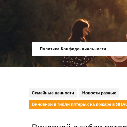
Перейти
к
содержимому
Политика Конфиденциальности
Семейные ценности
Новости разные
Виновной в гибли пятерых на пожаре в ЯН