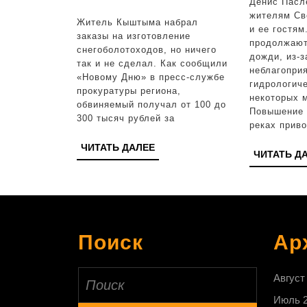
Денис Пасл
на
жителям Св
Житель Кыштыма набрал
и ее гостям
изготовление
заказы на изготовление
продолжают
снегоболотоходов, но ничего
снегоболотоходо
дожди, из-з
так и не сделал. Как сообщили
неблагопри
и
«Новому Дню» в пресс-службе
гидрологиче
прокуратуры региона,
ничего
некоторых 
обвиняемый получал от 100 до
Повышение 
не
300 тысяч рублей за
реках прив
сделал
ЧИТАТЬ
ЧИТАТЬ ДАЛЕЕ
ЧИТАТЬ Д
ДАЛЕЕ
Поиск
Ар
Найти:
Август
Июль 