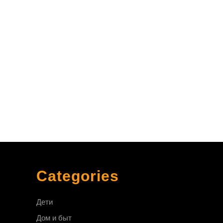
ской
сти:
ны
ые
ли
Categories
Дети
Дом и быт