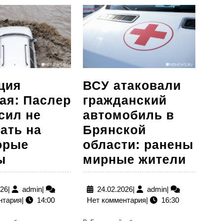
ция
ВСУ атаковали
ая: Паслер
гражданский
сил не
автомобиль в
ать на
Брянской
орые
области: ранены
Ситуация
ВСУ
ы
мирные жители
сложная:
атак
Паслер
граж
11.07.2026
admin
24.02.2026
admin
026
|
admin
|
24.02.2026
|
admin
|
нтария
|
14:00
Нет комментария
|
16:30
попросил
авто
не
в