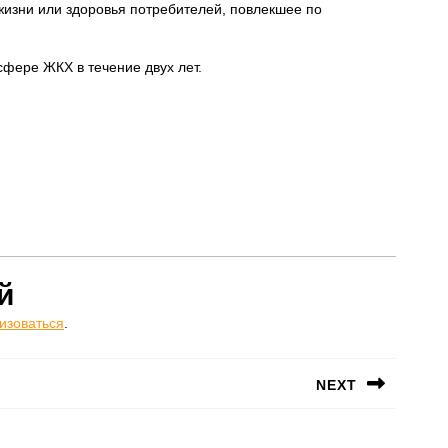
жизни или здоровья потребителей, повлекшее по
фере ЖКХ в течение двух лет.
й
изоваться
.
NEXT
Следующая
запись: