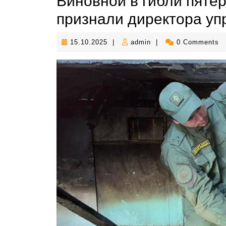
Виновной в гибли пяте
признали директора у
15.10.2025
admin
15.10.2025
|
admin
|
0 Comments