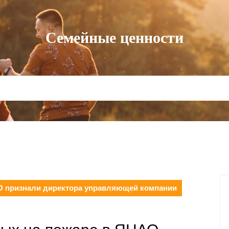
Семейные ценности
АО признали директора управляющей компании