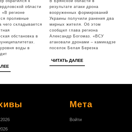
ер обратился к
В Брянской области в
выезжать
Брян
ердловской области
результате атаки дрона
. «В регионе
вооруженных формирований
на
обла
ся проливные
Украины получили ранения два
в
некоторые
ране
а чего складывается
мирных жителя. Об этом
ятная
сообщил глава региона
трассы
мирн
ская обстановка в
Александр Богомаз. «ВСУ
жите
муниципалитетах.
атаковали дронами – камикадзе
уровня воды в
поселок Белая Березка
одит
ЧИТАТЬ
ЧИТАТЬ ДАЛЕЕ
ЧИТАТЬ
АЛЕЕ
ДАЛЕЕ
ДАЛЕЕ
хивы
Мета
 2026
Войти
2026