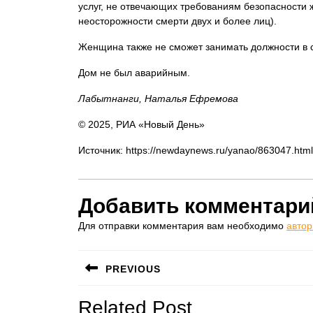
услуг, не отвечающих требованиям безопасности 
неосторожности смерти двух и более лиц).
Женщина также не сможет занимать должности в с
Дом не был аварийным.
Лабытнанги, Наталья Ефремова
© 2025, РИА «Новый День»
Источник: https://newdaynews.ru/yanao/863047.html
Добавить комментари
Для отправки комментария вам необходимо
автор
Навигация
PREVIOUS
по
Предыдущая
Related Post
записям
запись: