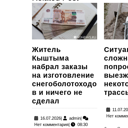
Житель
Ситуа
Кыштыма
сложн
набрал заказы
попро
на изготовление
выезж
снегоболотоходо
некот
в и ничего не
трасс
Житель
сделал
Кыштыма
11.07.2
Нет комме
набрал
16.07.2026
admin
16.07.2026
|
admin
|
Нет комментария
|
08:30
заказы