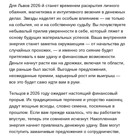
Для Львов 2026-й станет временем раскрытия личного
обаяния, магнетизма и интуитивного везения в денежных
делах. Звезды наделят их особым влиянием — не только
на события, но и на собственную судьбу. Вы почувствуете
небывалый прилив уверенности в себе, который ляжет в
основу будущих материальных успехов. Ваша внутренняя
энергия станет заметна окружающим — от начальства до
случайных прохожих, — и именно это сияние будет
притягивать к вам удачу и финансовые возможности.
Деньги начнут расти как на дрожжах, включая те области,
где раньше был застой. Выгодные предложения,
неожиданные премии, карьерный рост или выигрыш —
все это будет само идти вам в руки.
Тельцов в 2026 году ожидает настоящий финансовый
прорыв. Их традиционные терпение и упорство наконец
дадут мощные всходы, словно семена, посеянные в
прошлом. Если вам прежде казалось, что вы работаете
впустую, теперь эти сомнения исчезнут. Накопленная
энергия начнет привлекать денежную удачу. Вам могут
поступить заманчивые предложения о сотрудничестве,