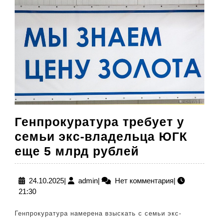
Генпрокуратура требует у
семьи экс-владельца ЮГК
Генпрокура
еще 5 млрд рублей
требует
у
24.10.2025
admin
24.10.2025
|
admin
|
Нет комментария
|
21:30
семьи
экс-
Генпрокуратура намерена взыскать с семьи экс-