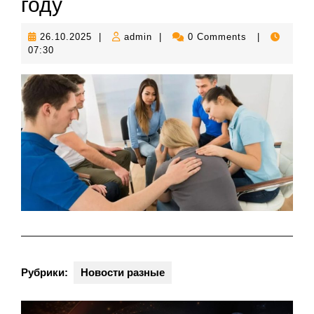
году
26.10.2025
admin
26.10.2025
|
admin
|
0 Comments
|
07:30
Рубрики:
Новости разные