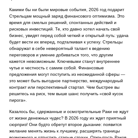
Какими бы ни были мировые события, 2026 год подарит
Стрельцам мощный заряд финансового оптимизма. Это
время для смелых решений, спонтанных действий и
рисковых инвестиций. Те, кто давно хотел начать свой
бизнес, увидят перед собой четкий и открытый путь: удача
будет вести их вперед, подталкивая к успеху. Стрельцы
обнаружат в себе невероятный талант к ведению
переговоров и умение добиваться того, что другим
кажется невозможным. Ключевыми станут внутреннее
чутье и честность с самим собой. Финансовые
предложения могут поступить из неожиданной сферы —
это может быть выгодное партнерство, международный
контракт или перспективный стартап. Чем быстрее вы
решитесь на риск, тем выше шанс получить «свой кусок
пирога».
Казалось бы, сдержанные и осмотрительные Раки не ждут
от жизни денежных чудес? В 2026 году их ждет приятный
сюрприз! Они будто обретут второе дыхание: появится
желание менять жизнь к лучшему, расширять границы
возможного и отпустить старые страхи. Открытость Раков