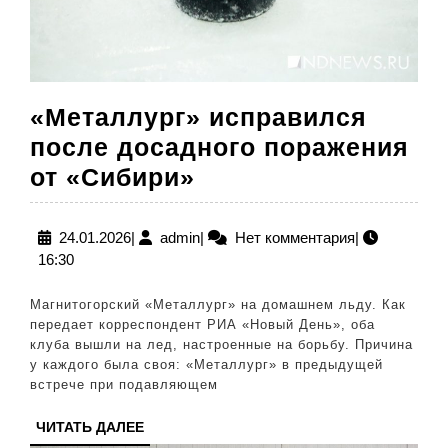
«Металлург» исправился
после досадного поражения
«Металлург»
от «Сибири»
исправился
после
24.01.2026
admin
24.01.2026
|
admin
|
Нет комментария
|
16:30
досадного
поражения
Магнитогорский «Металлург» на домашнем льду. Как
от
передает корреспондент РИА «Новый День», оба
клуба вышли на лед, настроенные на борьбу. Причина
«Сибири»
у каждого была своя: «Металлург» в предыдущей
встрече при подавляющем
ЧИТАТЬ
ЧИТАТЬ ДАЛЕЕ
ДАЛЕЕ