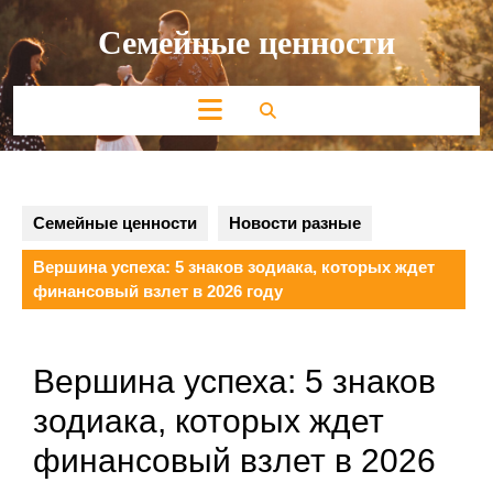
Перейти
Семейные ценности
к
содержимому
Кнопка
Открыть
Семейные ценности
Новости разные
Вершина успеха: 5 знаков зодиака, которых ждет
финансовый взлет в 2026 году
Вершина успеха: 5 знаков
зодиака, которых ждет
финансовый взлет в 2026