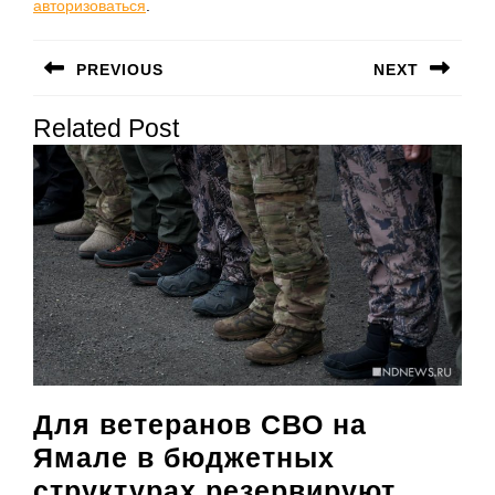
авторизоваться
.
Навигация
PREVIOUS
NEXT
по
Предыдущая
Следующая
записям
Related Post
запись:
запись:
Для ветеранов СВО на
Ямале в бюджетных
структурах резервируют