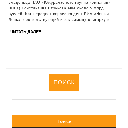
владельца
владельца ПАО «Южуралзолото группа компаний»
(ЮГК) Константина Струкова еще около 5 млрд.
ЮГК
рублей. Как передает корреспондент РИА «Новый
еще
День», соответствующий иск к самому олигарху и
5
ЧИТАТЬ
ЧИТАТЬ ДАЛЕЕ
млрд
ДАЛЕЕ
рублей
ПОИСК
Поиск