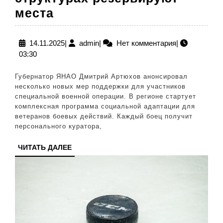
Для
места
ветеранов
СВО
14.11.2025
admin
14.11.2025
|
admin
|
Нет комментария
|
03:30
на
Ямале
Губернатор ЯНАО Дмитрий Артюхов анонсировал
в
несколько новых мер поддержки для участников
специальной военной операции. В регионе стартует
бюджетных
комплексная программа социальной адаптации для
структурах
ветеранов боевых действий. Каждый боец получит
персонального куратора,
резервируют
места
ЧИТАТЬ
ЧИТАТЬ ДАЛЕЕ
ДАЛЕЕ