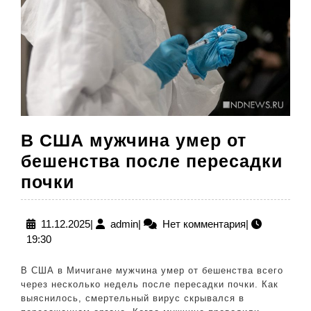
В США мужчина умер от
бешенства после пересадки
В
почки
США
мужчина
11.12.2025
admin
11.12.2025
|
admin
|
Нет комментария
|
19:30
умер
от
В США в Мичигане мужчина умер от бешенства всего
бешенства
через несколько недель после пересадки почки. Как
выяснилось, смертельный вирус скрывался в
после