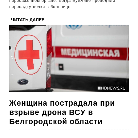
пересаженном органе. Когда мужчине проводили
пересадки
пересадку почки в больнице
почки
ЧИТАТЬ
ЧИТАТЬ ДАЛЕЕ
ДАЛЕЕ
Женщина пострадала при
взрыве дрона ВСУ в
Женщин
Белгородской области
пострад