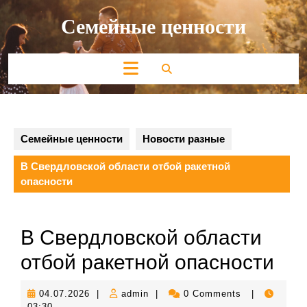
Перейти
Семейные ценности
к
содержимому
Кнопка
Открыть
Семейные ценности
Новости разные
В Свердловской области отбой ракетной
опасности
В Свердловской области
отбой ракетной опасности
04.07.2026
admin
04.07.2026
|
admin
|
0 Comments
|
03:30