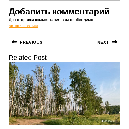
Добавить комментарий
Для отправки комментария вам необходимо
авторизоваться
.
Навигация
PREVIOUS
NEXT
по
Предыдущая
Следующая
записям
Related Post
запись:
запись: