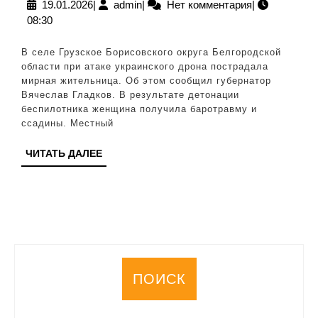
при
19.01.2026
admin
19.01.2026
|
admin
|
Нет комментария
|
08:30
взрыве
дрона
В селе Грузское Борисовского округа Белгородской
ВСУ
области при атаке украинского дрона пострадала
мирная жительница. Об этом сообщил губернатор
в
Вячеслав Гладков. В результате детонации
Белгоро
беспилотника женщина получила баротравму и
ссадины. Местный
области
ЧИТАТЬ
ЧИТАТЬ ДАЛЕЕ
ДАЛЕЕ
ПОИСК