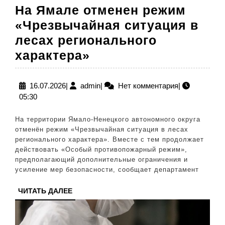
На Ямале отменен режим
«Чрезвычайная ситуация в
лесах регионального
На
характера»
Ямале
отменен
16.07.2026
admin
16.07.2026
|
admin
|
Нет комментария
|
05:30
режим
«Чрезвычайная
На территории Ямало-Ненецкого автономного округа
ситуация
отменён режим «Чрезвычайная ситуация в лесах
регионального характера». Вместе с тем продолжает
в
действовать «Особый противопожарный режим»,
лесах
предполагающий дополнительные ограничения и
усиление мер безопасности, сообщает департамент
регионального
характера»
ЧИТАТЬ
ЧИТАТЬ ДАЛЕЕ
ДАЛЕЕ