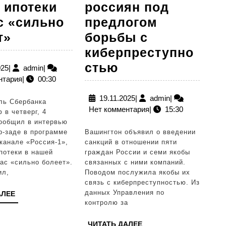
 ипотеки
россиян под
с «сильно
предлогом
Глава
т»
борьбы с
Сбера
киберпреступно
Герман
США
стью
15.10.2025
admin
025
|
admin
|
нтария
|
00:30
Греф:
ввели
рынок
санкции
19.11.2025
admin
19.11.2025
|
admin
|
ль Сбербанка
Нет комментария
|
15:30
ипотеки
против
 в четверг, 4
сообщил в интервью
сейчас
россиян
р-заде в программе
Вашингтон объявил о введении
«сильно
под
канале «Россия-1»,
санкций в отношении пяти
потеки в нашей
граждан России и семи якобы
болеет»
предлогом
ас «сильно болеет».
связанных с ними компаний.
борьбы
ил,
Поводом послужила якобы их
связь с киберпреступностью. Из
с
данных Управления по
ЧИТАТЬ
АЛЕЕ
киберпреступн
контролю за
ДАЛЕЕ
ЧИТАТЬ
ЧИТАТЬ ДАЛЕЕ