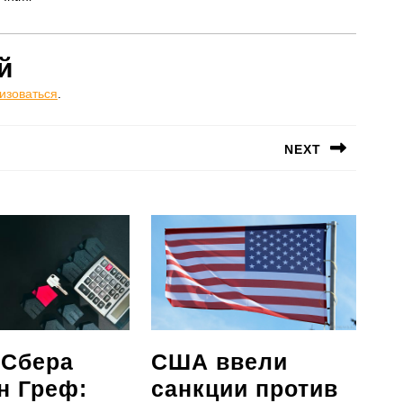
й
изоваться
.
NEXT
Следующая
запись:
 Сбера
США ввели
н Греф:
санкции против