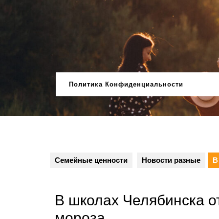
Перейти
к
содержимому
Политика Конфиденциальности
Семейные ценности
Новости разные
В
В школах Челябинска о
мороза