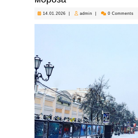
14.01.2026
admin
14.01.2026
|
admin
|
0 Comments