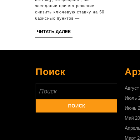
ключевую
заседании принял решение
ставку
снизить ключевую ставку на 50
на
базисных пунктов —
50
ЧИТАТЬ
ЧИТАТЬ ДАЛЕЕ
базисных
ДАЛЕЕ
пунктов
Поиск
Ар
Найти:
Август
Июль 
Июнь 
Май 20
Апрель
Март 2