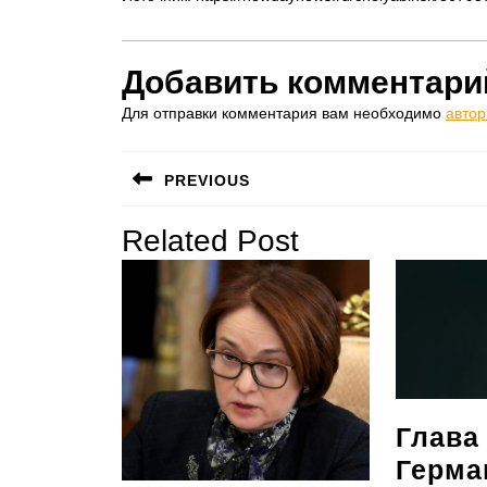
Добавить комментари
Для отправки комментария вам необходимо
автор
Навигация
PREVIOUS
по
Предыдущая
Related Post
записям
запись:
Глава
Герма