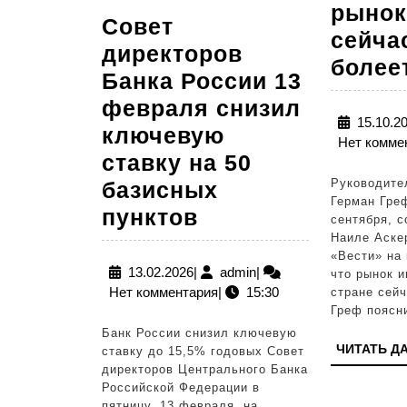
рынок
Совет
сейча
директоров
более
Банка России 13
февраля снизил
15.10.2
ключевую
Нет комме
ставку на 50
Руководите
базисных
Герман Греф
Совет
пунктов
сентября, 
Наиле Аске
директоров
«Вести» на 
Банка
13.02.2026
admin
13.02.2026
|
admin
|
что рынок и
Нет комментария
|
15:30
стране сейч
России
Греф поясн
13
Банк России снизил ключевую
февраля
ЧИТАТЬ Д
ставку до 15,5% годовых Совет
директоров Центрального Банка
снизил
Российской Федерации в
пятницу, 13 февраля, на