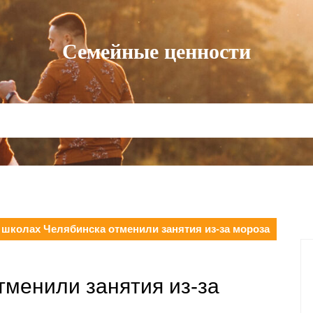
Семейные ценности
 школах Челябинска отменили занятия из-за мороза
тменили занятия из-за