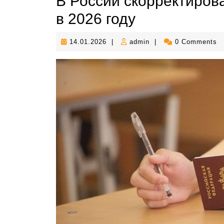
В России скорректиров
в 2026 году
14.01.2026
admin
14.01.2026
|
admin
|
0 Comments