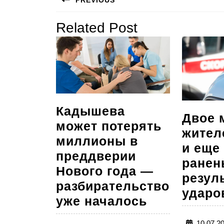
по
Предыдущая
Related Post
записям
запись:
Кадышева
Двое 
может потерять
жител
миллионы в
и еще
преддверии
ранен
Нового года —
резул
разбирательство
ударо
Кадышева
уже началось
может
10.07.2