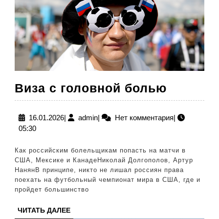
Виза
Виза с головной болью
с
головно
16.01.2026
admin
16.01.2026
|
admin
|
Нет комментария
|
05:30
болью
Как российским болельщикам попасть на матчи в
США, Мексике и КанадеНиколай Долгополов, Артур
НанянВ принципе, никто не лишал россиян права
поехать на футбольный чемпионат мира в США, где и
пройдет большинство
ЧИТАТЬ
ЧИТАТЬ ДАЛЕЕ