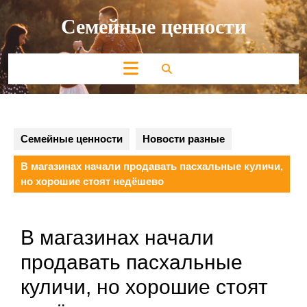
Перейти
Семейные ценности
к
содержимому
Кнопка
Открыть
Семейные ценности
Новости разные
В магазинах начали продавать пасхальные куличи,
но хорошие стоят недёшево
В магазинах начали
продавать пасхальные
куличи, но хорошие стоят