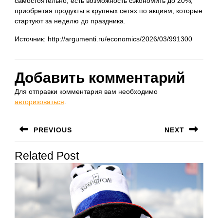
самостоятельно, есть возможность сэкономить до 20%,
приобретая продукты в крупных сетях по акциям, которые
стартуют за неделю до праздника.
Источник: http://argumenti.ru/economics/2026/03/991300
Добавить комментарий
Для отправки комментария вам необходимо
авторизоваться
.
Навигация
PREVIOUS
NEXT
по
Предыдущая
Следующая
записям
Related Post
запись:
запись: