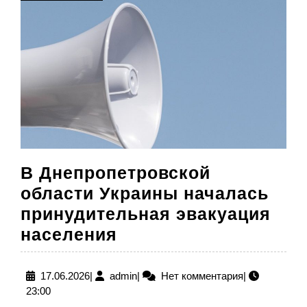
ДАЛЕЕ
В Днепропетровской
области Украины началась
принудительная эвакуация
В
населения
Днепропетровской
области
17.06.2026
admin
17.06.2026
|
admin
|
Нет комментария
|
23:00
Украины