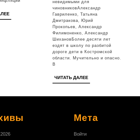
 инфляции
невидимыми для
селений
чиновниковАлександр
часто
ЧИТАТЬ
АЛЕЕ
Гавриленко, Татьяна
ДАЛЕЕ
Дмитракова, Юрий
сталкиваю
Прокопьев, Александр
с
Филимоненко, Александр
ШихановБолее десяти лет
плохими
ездят в школу по разбитой
дорогами
дороге дети в Костромской
области. Мучительно и опасно.
в
В
школу:
ЧИТАТЬ
ЧИТАТЬ ДАЛЕЕ
Можно
ДАЛЕЕ
ли
решить
проблему
хивы
Мета
 2026
Войти