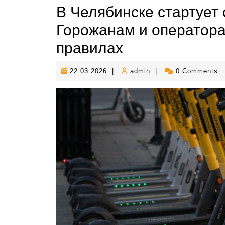
В Челябинске стартует 
Горожанам и оператор
правилах
22.03.2026
admin
22.03.2026
|
admin
|
0 Comments