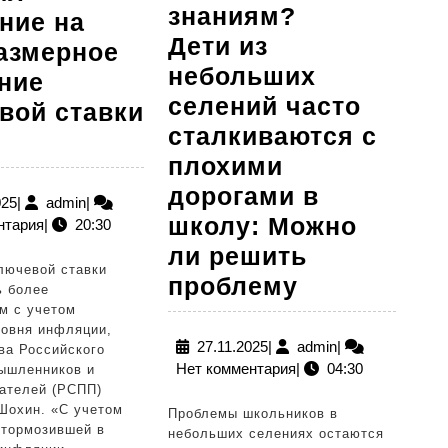
знаниям?
ние на
Дети из
азмерное
небольших
ние
селений часто
вой ставки
сталкиваются с
ва
плохими
СП
дорогами в
атил
19.12.2025
admin
025
|
admin
|
школу: Можно
нтария
|
20:30
имание
ли решить
лючевой ставки
Через
проблему
оразмерное
ь более
тернии
м с учетом
ижение
ровня инфляции,
к
27.11.2025
admin
ючевой
27.11.2025
|
admin
|
ва Российского
Нет комментария
|
04:30
знаниям?
ышленников и
вки
ателей (РСПП)
Дети из
Шохин. «С учетом
Проблемы школьников в
небольших
итормозившей в
небольших селениях остаются