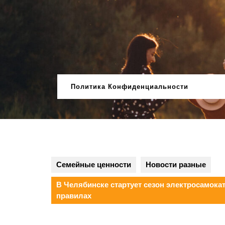
Перейти
к
содержимому
Политика Конфиденциальности
Семейные ценности
Новости разные
В Челябинске стартует сезон электросамока
правилах