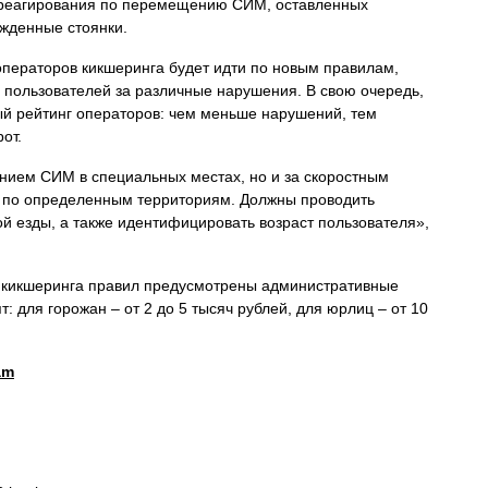
о реагирования по перемещению СИМ, оставленных
ржденные стоянки.
 операторов кикшеринга будет идти по новым правилам,
 пользователей за различные нарушения. В свою очередь,
ый рейтинг операторов: чем меньше нарушений, тем
от.
нием СИМ в специальных местах, но и за скоростным
 по определенным территориям. Должны проводить
 езды, а также идентифицировать возраст пользователя»,
 кикшеринга правил предусмотрены административные
: для горожан – от 2 до 5 тысяч рублей, для юрлиц – от 10
am