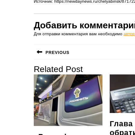
Источник: https://newdaynews.ru/chelyabinsk/87172
Добавить комментари
Для отправки комментария вам необходимо
автор
Навигация
PREVIOUS
по
Предыдущая
Related Post
записям
запись:
Глава
обрат