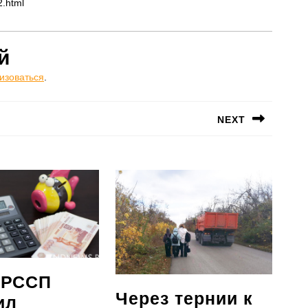
2.html
й
изоваться
.
NEXT
Следующая
запись:
 РССП
Через тернии к
ил