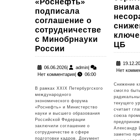
«Роснефть»
внима
подписала
несор
соглашение о
сниже
сотрудничестве
ключе
с Минобрнауки
Гла
ЦБ
«Роснефть»
России
РС
подписала
обр
19.12.2
соглашение
06.06.2026
admin
06.06.2026
|
admin
|
Нет комме
вн
Нет комментария
|
06:00
о
на
сотрудничестве
Снижение к
В рамках XXIX Петербургского
нес
смогло быт
с
международного
радикальны
сн
экономического форума
Минобрнауки
текущего у
«Роснефть» и Министерство
кл
считает гла
России
науки и высшего образования
союза пром
ста
Российской Федерации
предприним
заключили соглашение о
ЦБ
Александр 
сотрудничестве в сфере
заметно пр
подготовки кадров. Документ