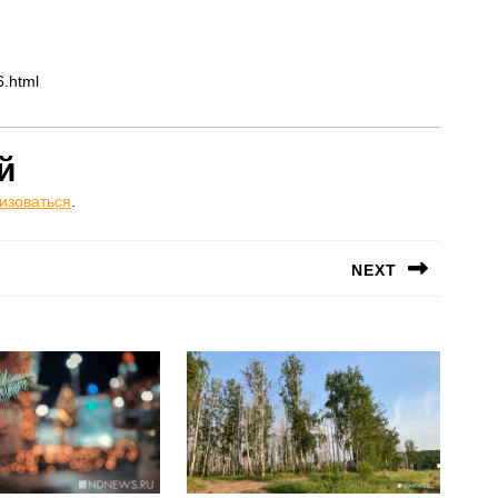
6.html
й
изоваться
.
NEXT
Следующая
запись: