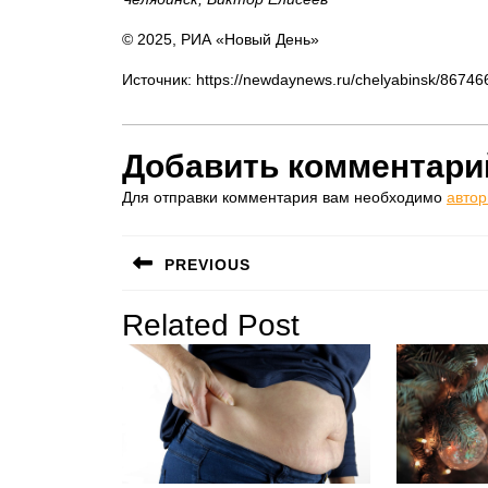
© 2025, РИА «Новый День»
Источник: https://newdaynews.ru/chelyabinsk/86746
Добавить комментари
Для отправки комментария вам необходимо
автор
Навигация
PREVIOUS
по
Предыдущая
Related Post
записям
запись: