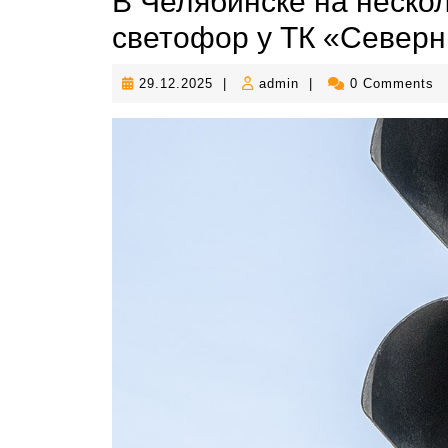
В Челябинске на неско
светофор у ТК «Север
29.12.2025
admin
29.12.2025
|
admin
|
0 Comments