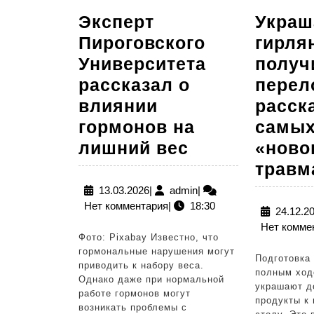
Эксперт
Украш
Пироговского
гирля
Университета
получ
рассказал о
перел
влиянии
расск
гормонов на
самых
Эксперт
лишний вес
«ново
Пироговског
травм
Университет
13.03.2026
admin
13.03.2026
|
admin
|
Нет комментария
|
18:30
рассказал
24.12.2
Нет комме
о
Фото: Pixabay Известно, что
влиянии
гормональные нарушения могут
Подготовка 
приводить к набору веса.
гормонов
полным ход
Однако даже при нормальной
украшают д
на
работе гормонов могут
продукты к
возникать проблемы с