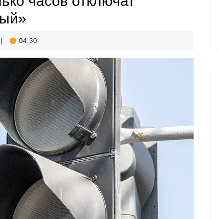
лько часов отключат
ный»
|
04:30