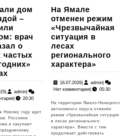
На Ямале
али дом
отменен режим
ндой –
«Чрезвычайная
или
ситуация в
ом: врач
лесах
азал о
регионального
 частых
На
характера»
годних»
о
Ямале
Украшали
ах
а
отменен
дом
16.07.2026
admin
16.07.2026
|
admin
|
Нет комментария
|
05:30
режим
гирляндой
24.12.2025
admin
025
|
admin
|
нтария
|
20:30
«Чрезвыч
–
На территории Ямало-Ненецкого
ситуация
получили
автономного округа отменён
к Новому году идет
режим «Чрезвычайная ситуация
в
перелом:
ом. Россияне
в лесах регионального
ома и закупают
лесах
врач
характера». Вместе с тем
 праздничному
продолжает действовать