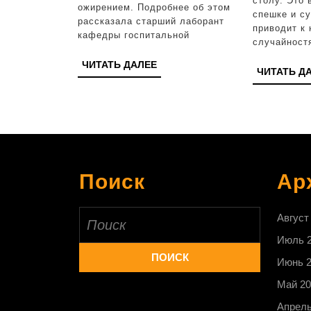
лишний
столу. Это 
ожирением. Подробнее об этом
спешке и су
вес
рассказала старший лаборант
приводит к
кафедры госпитальной
случайност
ЧИТАТЬ
ЧИТАТЬ ДАЛЕЕ
ЧИТАТЬ Д
ДАЛЕЕ
Поиск
Ар
Найти:
Август
Июль 
Июнь 
Май 20
Апрель