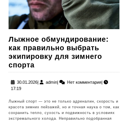
Лыжное обмундирование:
как правильно выбрать
экипировку для зимнего
Лыжное
спорта
обмундирование:
как
30.01.2026
admin
30.01.2026
|
admin
|
Нет комментария
|
17:19
правильно
выбрать
Лыжный спорт — это не только адреналин, скорость и
экипировку
красота зимних пейзажей, но и точная наука о том, как
сохранить тепло, сухость и подвижность в условиях
для
экстремального холода. Неправильно подобранная
зимнего