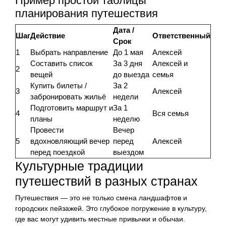
Пример простой таблицы
планирования путешествия
Дата /
Шаг
Действие
Ответственный
Срок
1
Выбрать направление
До 1 мая
Алексей
Составить список
За 3 дня
Алексей и
2
вещей
до выезда
семья
Купить билеты /
За 2
3
Алексей
забронировать жильё
недели
Подготовить маршрут и
За 1
4
Вся семья
планы
неделю
Провести
Вечер
5
вдохновляющий вечер
перед
Алексей
перед поездкой
выездом
Культурные традиции
путешествий в разных странах
Путешествия — это не только смена ландшафтов и
городских пейзажей. Это глубокое погружение в культуру,
где вас могут удивить местные привычки и обычаи.