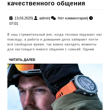
Семей
качественного общения
прогул
польза
13.03.2025
admin
13.03.2025
|
admin
|
Нет комментария
|
07:01
свежег
воздух
В наш стремительный век, когда техника окружает нас
и
повсюду, а работа и домашние дела забирают почти
всё свободное время, так важно находить моменты
качест
для настоящего живого общения с семьёй. Одним
общени
ЧИТАТЬ
ЧИТАТЬ ДАЛЕЕ
ДАЛЕЕ