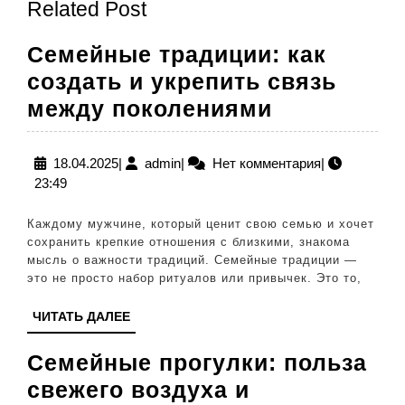
Related Post
запись:
запись:
Семейные традиции: как
создать и укрепить связь
Семейные
между поколениями
традиции:
как
18.04.2025
admin
18.04.2025
|
admin
|
Нет комментария
|
23:49
создать
и
Каждому мужчине, который ценит свою семью и хочет
укрепить
сохранить крепкие отношения с близкими, знакома
мысль о важности традиций. Семейные традиции —
связь
это не просто набор ритуалов или привычек. Это то,
между
ЧИТАТЬ
ЧИТАТЬ ДАЛЕЕ
поколения
ДАЛЕЕ
Семейные прогулки: польза
свежего воздуха и