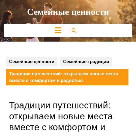
Перейти
Семейные ценности
к
содержимому
Кнопка
Открыть
Семейные ценности
Семейные традиции
Традиции путешествий: открываем новые места
вместе с комфортом и радостью
Традиции путешествий:
открываем новые места
вместе с комфортом и