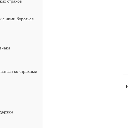
ких страхов
к с ними бороться
знаки
авиться со страхами
ддержки