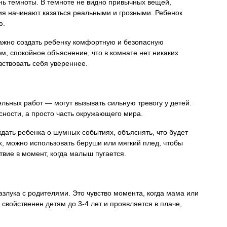
нь темноты. В темноте не видно привычных вещей,
ия начинают казаться реальными и грозными. Ребенок
ю.
важно создать ребенку комфортную и безопасную
м, спокойное объяснение, что в комнате нет никаких
ствовать себя увереннее.
ельных работ — могут вызывать сильную тревогу у детей.
асности, а просто часть окружающего мира.
дать ребенка о шумных событиях, объяснять, что будет
ых, можно использовать беруши или мягкий плед, чтобы
вие в момент, когда малыш пугается.
злука с родителями. Это чувство момента, когда мама или
х свойственен детям до 3-4 лет и проявляется в плаче,