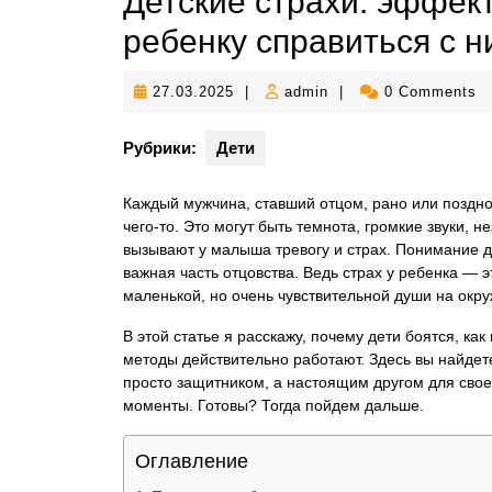
Детские страхи: эффек
ребенку справиться с 
27.03.2025
admin
27.03.2025
|
admin
|
0 Comments
Рубрики:
Дети
Каждый мужчина, ставший отцом, рано или поздно 
чего-то. Это могут быть темнота, громкие звуки,
вызывают у малыша тревогу и страх. Понимание д
важная часть отцовства. Ведь страх у ребенка — э
маленькой, но очень чувствительной души на ок
В этой статье я расскажу, почему дети боятся, ка
методы действительно работают. Здесь вы найдете
просто защитником, а настоящим другом для свое
моменты. Готовы? Тогда пойдем дальше.
Оглавление