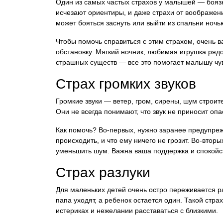
Один из самых частых страхов у малышей — бояз
исчезают ориентиры, и даже страхи от воображен
может бояться заснуть или выйти из спальни ночь
Чтобы помочь справиться с этим страхом, очень 
обстановку. Мягкий ночник, любимая игрушка рядо
страшных существ — все это помогает малышу чув
Страх громких звуков
Громкие звуки — ветер, гром, сирены, шум строит
Они не всегда понимают, что звук не приносит оп
Как помочь? Во-первых, нужно заранее предупреж
происходить, и что ему ничего не грозит. Во-втор
уменьшить шум. Важна ваша поддержка и спокойст
Страх разлуки
Для маленьких детей очень остро переживается ра
папа уходят, а ребенок остается один. Такой стра
истериках и нежелании расставаться с близкими.