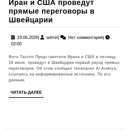
Иран и США проведут
прямые переговоры в
Иран
Швейцарии
и
США
19.06.2026
admin
19.06.2026
|
admin
|
Нет комментария
|
02:00
проведут
прямые
Фото Tasnim Представители Ирана и США в пятницу,
переговоры
19 июня, проведут в Швейцарии первый раунд прямых
переговоров. Об этом сообщил телеканал Al Arabiya,
в
ссылаясь на информированные источники. По его
Швейцарии
данным,
ЧИТАТЬ
ЧИТАТЬ ДАЛЕЕ
ДАЛЕЕ