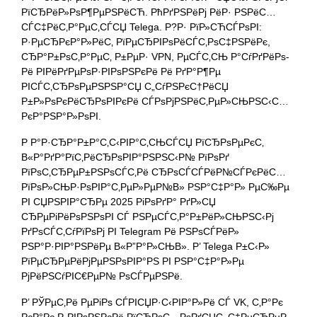
РїСЂРёР»РѕР¶РµРЅРёСЋ. РћРґРЅРёРј РёР· РЅРёС…
СЃС‡РёС‚Р°РµС‚СЃСЏ Telega. Р?Р· РїР»СЋСЃРѕРІ:
Р·РµСЂРєР°Р»РёС‚ РїРµСЂРІРѕРёСЃС‚РѕС‡РЅРёРє,
СЂР°Р±РѕС‚Р°РµС‚ Р±РµР· VPN, РµСЃС‚СЊ Р°СѓРґРёРѕ-
Рё РІРёРґРµРѕР·РІРѕРЅРєРё Рё РґР°Р¶Рµ
РІСЃС‚СЂРѕРµРЅРЅР°СЏ С„СѓРЅРєС†РёСЏ
Р±Р»РѕРєРёСЂРѕРІРєРё СЃРѕРјРЅРёС‚РµР»СЊРЅС‹С…
РєР°РЅР°Р»РѕРІ.
Р Р°Р·СЂР°Р±Р°С‚С‹РІР°С‚СЊСЃСЏ РїСЂРѕРµРєС‚
В«Р°РґР°РїС‚РёСЂРѕРІР°РЅРЅС‹Р№ РїРѕРґ
РїРѕС‚СЂРµР±РЅРѕСЃС‚Рё СЂРѕСЃСЃРёР№СЃРєРёС…
РїРѕР»СЊР·РѕРІР°С‚РµР»РµР№В» РЅР°С‡Р°Р» РµС‰Рµ
РІ СЏРЅРІР°СЂРµ 2025 РіРѕРґР° РґР»СЏ
СЂРµРіРёРѕРЅРѕРІ СЃ РЅРµСЃС‚Р°Р±РёР»СЊРЅС‹Рј
РґРѕСЃС‚СѓРїРѕРј РІ Telegram Рё РЅРѕСЃРёР»
РЅР°Р·РІР°РЅРёРµ В«Р”Р°Р»СЊВ». Р’ Telega Р±С‹Р»
РїРµСЂРµРёРјРµРЅРѕРІР°РЅ РІ РЅР°С‡Р°Р»Рµ
РјРёРЅСѓРІС€РµР№ РѕСЃРµРЅРё.
Р’ РЎРµС‚Рё РµРіРѕ СЃРІСЏР·С‹РІР°Р»Рё СЃ VK, С‚Р°Рє
РєР°Рє Р·РІРѕРЅРєРё РїСЂРѕС…РѕРґСЏС‚ С‡РµСЂРµР·