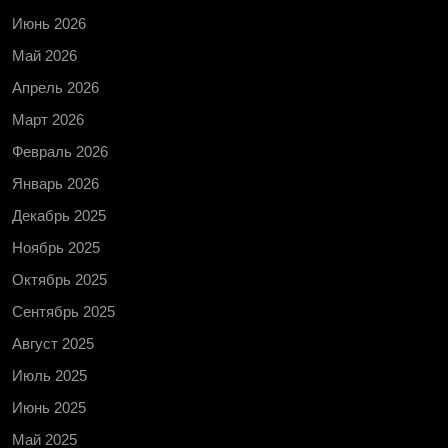
Июнь 2026
Май 2026
Апрель 2026
Март 2026
Февраль 2026
Январь 2026
Декабрь 2025
Ноябрь 2025
Октябрь 2025
Сентябрь 2025
Август 2025
Июль 2025
Июнь 2025
Май 2025