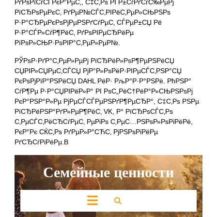
РґРѕРїСѓСЃРєР°РµС‚, С‡С‚Рѕ РІ Р±СѓРґСѓС‰РµРј
РїСЂРѕРµРєС‚ РґРµР№СЃС‚РІРёС‚РµР»СЊРЅРѕ
Р·Р°СЂРµРєРѕРјРµРЅРґСѓРµС‚ СЃРµР±СЏ Рё
Р·Р°СЃР»СѓР¶РёС‚ РґРѕРІРµСЂРёРµ
РїРѕР»СЊР·РѕРІР°С‚РµР»РµР№.
РЎРѕР·РґР°С‚РµР»РµРј РїСЂРёР»РѕР¶РµРЅРёСЏ
СЏРІР»СЏРµС‚СЃСЏ РјР°Р»РѕРёР·РІРµСЃС‚РЅР°СЏ
РєРѕРјРїР°РЅРёСЏ DAHL РёР· РљР°Р·Р°РЅРё. РћРЅР°
СѓР¶Рµ Р·Р°СЏРІРёР»Р° РІ РѕС„РёС†РёР°Р»СЊРЅРѕРј
РєР°РЅР°Р»Рµ РјРµСЃСЃРµРЅРґР¶РµСЂР°, С‡С‚Рѕ РЅРµ
РїСЂРёРЅР°РґР»РµР¶РёС‚ VK, Р° РїСЂРѕСЃС‚Рѕ
С‚РµСЃС‚РёСЂСѓРµС‚ РµРіРѕ С‚РµС…РЅРѕР»РѕРіРёРё,
РєР°Рє СЌС‚Рѕ РґРµР»Р°СЋС‚ РјРЅРѕРіРёРµ
РґСЂСѓРіРёРµ.В