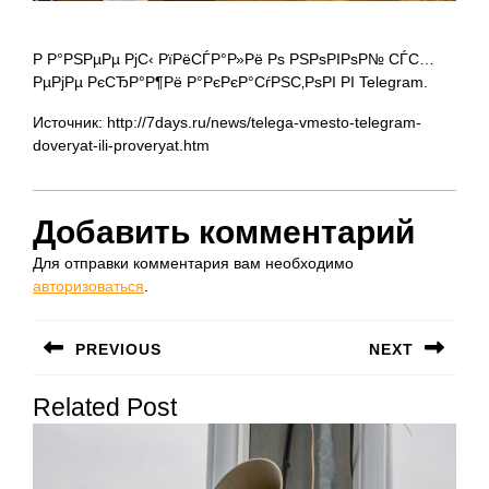
Р Р°РЅРµРµ РјС‹ РїРёСЃР°Р»Рё Рѕ РЅРѕРІРѕР№ СЃС…
РµРјРµ РєСЂР°Р¶Рё Р°РєРєР°СѓРЅС‚РѕРІ РІ Telegram.
Источник: http://7days.ru/news/telega-vmesto-telegram-
doveryat-ili-proveryat.htm
Добавить комментарий
Для отправки комментария вам необходимо
авторизоваться
.
Навигация
PREVIOUS
NEXT
по
Предыдущая
Следующая
записям
Related Post
запись:
запись: