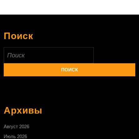
Поиск
Найти:
Архивы
Август 2026
Июль 2026