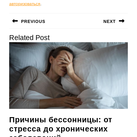
авторизоваться
.
Навигация
PREVIOUS
NEXT
по
Предыдущая
Следующая
записям
Related Post
запись:
запись:
Причины бессонницы: от
стресса до хронических