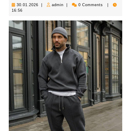
30.01.2026
admin
30.01.2026
|
admin
|
0 Comments
|
16:56