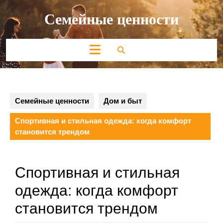
Перейти
Семейные ценности
к
содержимому
Кнопка
Открыть
Семейные ценности
Дом и быт
Спортивная и стильная одежда: когда комфорт
становится трендом
Спортивная и стильная
одежда: когда комфорт
становится трендом