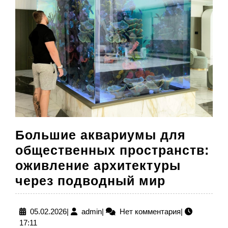
Большие аквариумы для
общественных пространств:
оживление архитектуры
Большие
через подводный мир
аквариу
для
05.02.2026
admin
05.02.2026
|
admin
|
Нет комментария
|
17:11
обществ