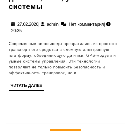
Велосипедные
системы
технологии:
датчики,
27.02.2026
admin
27.02.2026
|
admin
|
Нет комментария
|
20:35
GPS,
умные
Современные велосипеды превратились из простого
системы
транспортного средства в сложную электронную
платформу, объединяющую датчики, GPS‑модули и
умные системы управления. Эти технологии
позволяют не только повысить безопасность и
эффективность тренировок, но и
ЧИТАТЬ
ЧИТАТЬ ДАЛЕЕ
ДАЛЕЕ