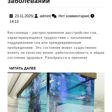
Причины
заболеваний
бессонницы:
от
23.11.2025
admin
23.11.2025
|
admin
|
Нет комментария
|
14:13
стресса
до
Бессонница – распространенное расстройство сна,
хронических
характеризующееся трудностями с засыпанием,
поддержанием сна или преждевременным
заболеваний
пробуждением. Это состояние может существенно
влиять на качество жизни, работоспособность и общее
состояние здоровья. Разобраться в причинах
ЧИТАТЬ
ЧИТАТЬ ДАЛЕЕ
ДАЛЕЕ