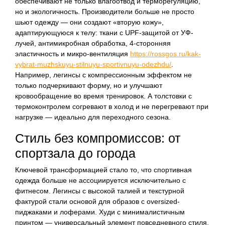
обеспечивают не только влагоотвод и терморегуляцию,
но и экологичность. Производители больше не просто
шьют одежду — они создают «вторую кожу»,
адаптирующуюся к телу: ткани с UPF-защитой от УФ-
лучей, антимикробная обработка, 4-сторонняя
эластичность и микро-вентиляция
https://rossgos.ru/kak-
vybrat-muzhskuyu-stilnuyu-sportivnuyu-odezhdu/
.
Например, легинсы с компрессионным эффектом не
только подчеркивают форму, но и улучшают
кровообращение во время тренировок. А толстовки с
термоконтролем согревают в холод и не перегревают при
нагрузке — идеально для переходного сезона.
Стиль без компромиссов: от
спортзала до города
Ключевой трансформацией стало то, что спортивная
одежда больше не ассоциируется исключительно с
фитнесом. Легинсы с высокой талией и текстурной
фактурой стали основой для образов с oversized-
пиджаками и лоферами. Худи с минималистичным
принтом — универсальный элемент повседневного стиля.