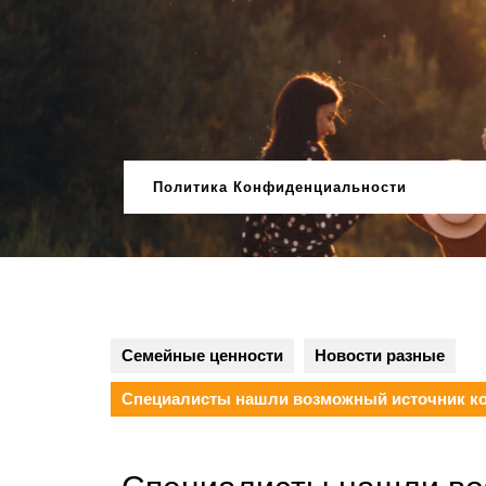
Перейти
к
содержимому
Политика Конфиденциальности
Семейные ценности
Новости разные
Специалисты нашли возможный источник к