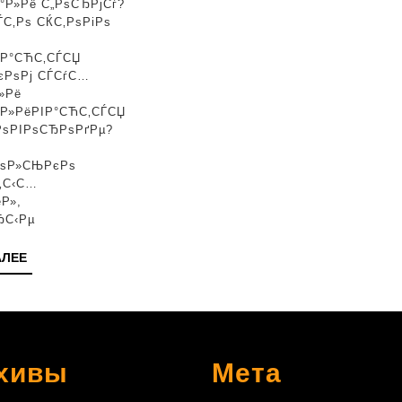
°Р»Рё С„РѕСЂРјСѓ?
ЃС‚Рѕ СЌС‚РѕРіРѕ
‡Р°СЋС‚СЃСЏ
єРѕРј СЃСѓС…
»Рё
°Р»РёРІР°СЋС‚СЃСЏ
РѕРІРѕСЂРѕРґРµ?
РѕР»СЊРєРѕ
‚С‹С…
Р»,
ЂС‹Рµ
ЧИТАТЬ
АЛЕЕ
ДАЛЕЕ
хивы
Мета