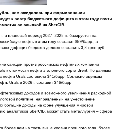
 рубль, чем ожидалось при формировании
ведут к росту бюджетного дефицита в этом году почти
домости» со ссылкой на SberCIB.
 г. и плановый период 2027–2028 гг. базируется на
оссийскую нефть в этом году составит $59/барр., а
овиях дефицит бюджета должен составить 3,8 трлн руб.
ние санкций против российских нефтяных компаний
als к стоимости нефти эталонного сорта Brent. По данным
а нефти Urals составила $41/барр. Согласно оценкам
ть Urals в 2026 г. составит $46/барр.
нефтегазовых доходов и возможного увеличения расходной
алоговой политике, направленный на ужесточение
их большие доходы на фоне улучшения мировой
ию аналитиков SberCIB, может стать металлургия – сфера
та более чем на треть выше уровня прошлого года, более