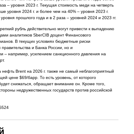
аза – уровня 2023 г. Текущая стоимость меди на четверть
е уровня 2024 г. и более чем на 40% – уровня 2023 г.
ровня прошлого года и в 2 раза – уровней 2024 и 2023 гг.
крепкий рубль действительно могут привести к выпадению
дами аналитиков SberCIB доцент Финансового
рианов. В текущих условиях бюджетные риски
правительства и Банка России, но и
и – например, усилением санкционного давления на
рт.
 нефть Brent на 2026 г. также не самый неблагоприятный
ей цене $69/барр. То есть уровень, от которого
будет снижаться, обращает внимание он. Кроме того,
стороны недружественных государств против российской
86524
й