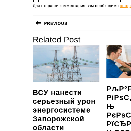
Для отправки комментария вам необходимо
автор
Навигация
PREVIOUS
по
Предыдущая
Related Post
записям
запись:
РљР°
ВСУ нанести
РіРѕС
серьезный урон
Њ
энергосистеме
РєРѕС
Запорожской
РїСЂР
ВСУ
области