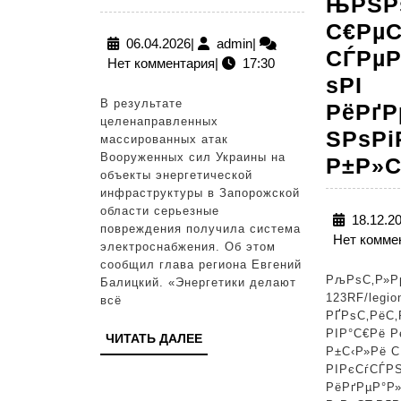
ЊРЅР
нанести
С€Рµ
серьезный
06.04.2026
admin
06.04.2026
|
admin
|
СЃРµ
Нет комментария
|
17:30
урон
ѕРІ
энергосистеме
В результате
РёРґ
Запорожской
целенаправленных
ЅРѕРі
массированных атак
области
Вооруженных сил Украины на
Р±Р»С
объекты энергетической
инфраструктуры в Запорожской
области серьезные
18.12.2
повреждения получила система
Нет комме
электроснабжения. Об этом
сообщил глава региона Евгений
РљРѕС‚Р»Рµ
Балицкий. «Энергетики делают
123RF/legio
всё
РҐРѕС‚РёС‚
РІР°С€Рё Р
ЧИТАТЬ
ЧИТАТЬ ДАЛЕЕ
Р±С‹Р»Рё С
ДАЛЕЕ
РІРєСѓСЃРЅ
РёРґРµР°Р