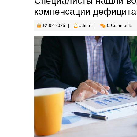
Специалисты нашли во
компенсации дефицита
12.02.2026
admin
12.02.2026
|
admin
|
0 Comments