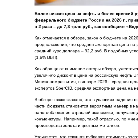
Более низкая цена на нефть и более крепкий
федерального бюджета России на 2026 г., при
в 2 раза – до 7,3 трлн руб., как сообщают «Ве
Как отмечается в обзоре, закон о бюджете на 2026
предположении, что средняя экспортная цена на р
средний курс доллара – 92,2 руб. В подобных усл
(1,6% ВВП).
Как обращают внимание авторы обзора, ужесточе
увеличило дисконт в цене на российскую нефть Ur
Минэкономразвития, в январе 2026 г. средняя цен
экспертов SberCIB, средняя экспортная цена на неф
В обзоре также сказано, что в условиях падения 
части бюджета становится вероятным маневр в н
налогообложения отраслей экономики, получающ
конъюнктуры. Например, такой отраслью, по мнен
производства золота и цветных металлов.
Уточняется, что текущая рублевая стоимость золо