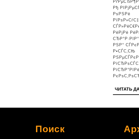
РґРµСЂР¶Р
Рђ РІРјРµС
РѕРЅРё
РїРѕР»СѓС
СЃР»РёС€Р
РёРјРё РёР
СЂР°Р·РІР
РЅР° СЃРє
Р•СЃС‚СЊ
РЅРµСЃРє
РїСЂРѕСЃС
РїСЂР°РІРё
РєРѕС‚РѕС
ЧИТАТЬ Д
Поиск
Ар