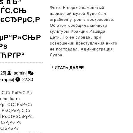
ѕ вЂ”
Фото: Freepik Знаменитый
СЃС‚СЊ
парижский музей Лувр был
РєСЂРµС‚Р
ограблен утром в воскресенье.
Об этом сообщила министр
культуры Франции Рашида
РµР°Р»СЊР
Дати. По ее словам, при
совершении преступления никто
Рѕ
не пострадал. Администрация
РљР°Рє
ЋРґР°
Лувра
РіРѕС‚РѕРІРёС‚СЊ
ЧИТАТЬ
ЧИТАТЬ ДАЛЕЕ
РєРѕС‚Р»РµС‚С‹
18.12.2025
admin
025
|
admin
|
ДАЛЕЕ
нтария
|
22:30
РїСЂР°РІРёР»СЊРЅРѕ
вЂ”
С‚С‹ Р¤РѕС‚Рѕ:
С€РµСЃС‚СЊ
n-media.ru
Рµ, С‡С‚РѕР±С‹
СЃРµРєСЂРµС‚РѕРІ
єРѕС‚Р»РµС‚С‹
РёРґРµР°Р»СЊРЅРѕРіРѕ
ЃРѕС‡РЅС‹РјРё,
С‹РјРё Рё
Р±Р»СЋРґР°
»СЊРЅРѕ