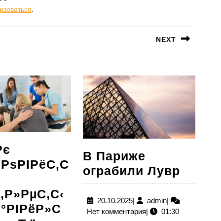
изоваться
.
NEXT
Следующая
запись:
Рє
В Париже
‚РѕРІРёС‚С
В
ограбили Лувр
Париж
‚Р»РµС‚С‹
ограб
20.10.2025
admin
20.10.2025
|
admin
|
°РІРёР»С
Нет комментария
|
01:30
Лувр