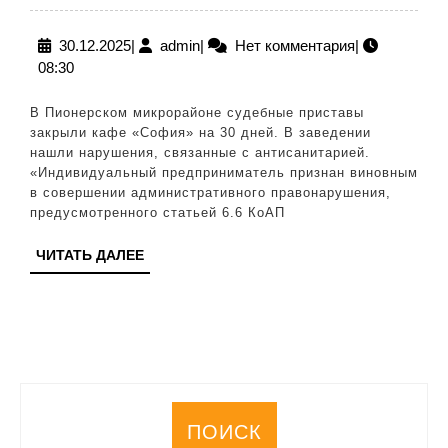
Екатеринбурге
закрыли
30.12.2025
admin
30.12.2025
|
admin
|
Нет комментария
|
08:30
кафе
«София»
В Пионерском микрорайоне судебные приставы
из-
закрыли кафе «София» на 30 дней. В заведении
нашли нарушения, связанные с антисанитарией.
за
«Индивидуальный предприниматель признан виновным
антисанитарии
в совершении административного правонарушения,
предусмотренного статьей 6.6 КоАП
ЧИТАТЬ
ЧИТАТЬ ДАЛЕЕ
ДАЛЕЕ
ПОИСК