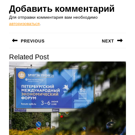
Добавить комментарий
Для отправки комментария вам необходимо
авторизоваться
.
Навигация
PREVIOUS
NEXT
по
Предыдущая
Следующая
записям
Related Post
запись:
запись: