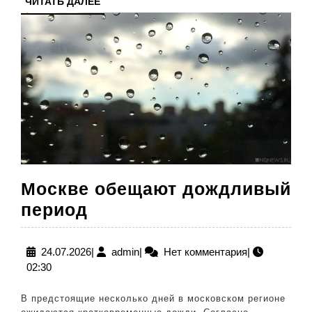
ЧИТАТЬ
ЧИТАТЬ ДАЛЕЕ
и
ДАЛЕЕ
диктует
правила
глобально
энергобез
Москве обещают дождливый
Москве
период
обещают
дождливый
24.07.2026
admin
24.07.2026
|
admin
|
Нет комментария
|
02:30
период
В предстоящие несколько дней в московском регионе