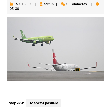
15.01.2026
admin
15.01.2026
|
admin
|
0 Comments
|
05:30
Рубрики:
Новости разные