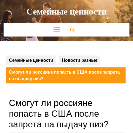
Перейти
Семейные ценности
к
содержимому
Кнопка
Открыть
Семейные ценности
Новости разные
Смогут ли россияне попасть в США после запрета
на выдачу виз?
Смогут ли россияне
попасть в США после
запрета на выдачу виз?