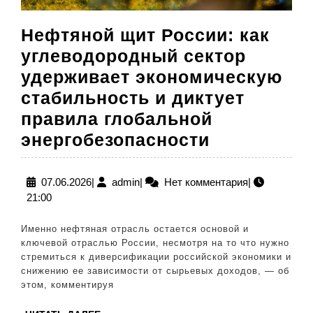
Нефтяной щит России: как
углеводородный сектор
удерживает экономическую
стабильность и диктует
правила глобальной
Нефтяной
энергобезопасности
щит
России:
07.06.2026
admin
07.06.2026
|
admin
|
Нет комментария
|
21:00
как
углеводор
Именно нефтяная отрасль остается основой и
сектор
ключевой отраслью России, несмотря на то что нужно
стремиться к диверсификации российской экономики и
удерживае
снижению ее зависимости от сырьевых доходов, — об
экономиче
этом, комментируя
стабильно