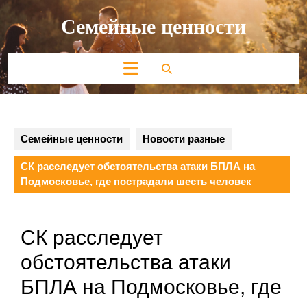
Перейти
Семейные ценности
к
содержимому
Кнопка
Открыть
Семейные ценности
Новости разные
СК расследует обстоятельства атаки БПЛА на
Подмосковье, где пострадали шесть человек
СК расследует
обстоятельства атаки
БПЛА на Подмосковье, где