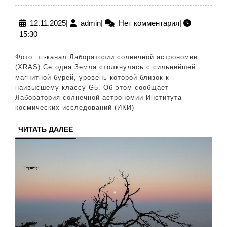
переживает
сильнейшую
12.11.2025
admin
12.11.2025
|
admin
|
Нет комментария
|
15:30
магнитную
бурю
Фото: тг-канал Лаборатории солнечной астрономии
(XRAS) Сегодня Земля столкнулась с сильнейшей
магнитной бурей, уровень которой близок к
наивысшему классу G5. Об этом сообщает
Лаборатория солнечной астрономии Института
космических исследований (ИКИ)
ЧИТАТЬ
ЧИТАТЬ ДАЛЕЕ
ДАЛЕЕ