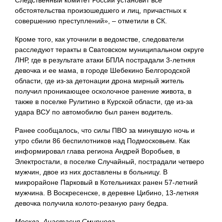
Следственный комитет России установит все
обстоятельства произошедшего и лиц, причастных к
совершению преступлений», – отметили в СК.
Кроме того, как уточнили в ведомстве, следователи
расследуют теракты в Сватовском муниципальном округе
ЛНР, где в результате атаки БПЛА пострадали 3-летняя
девочка и ее мама, в городе Шебекино Белгородской
области, где из-за детонации дрона мирный житель
получил проникающее осколочное ранение живота, в
также в поселке Рулитино в Курской области, где из-за
удара ВСУ по автомобилю был ранен водитель.
Ранее сообщалось, что силы ПВО за минувшую ночь и
утро сбили 86 беспилотников над Подмосковьем. Как
информировал глава региона Андрей Воробьев, в
Электростали, в поселке Случайный, пострадали четверо
мужчин, двое из них доставлены в больницу. В
микрорайоне Парковый в Котельниках ранен 57-летний
мужчина. В Воскресенске, в деревне Цибино, 13-летняя
девочка получила колото-резаную рану бедра.
Москва, Анастасия Смирнова