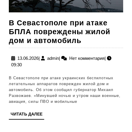
В Севастополе при атаке
БПЛА повреждены жилой
В
дом и автомобиль
Севастополе
при
13.06.2026
admin
13.06.2026
|
admin
|
Нет комментария
|
09:30
атаке
БПЛА
В Севастополе при атаке украинских беспилотных
повреждены
летательных аппаратов поврежден жилой дом и
автомобиль. Об этом сообщил губернатор Михаил
жилой
Развожаев. «Минувшей ночью и утром наши военные,
дом
авиация, силы ПВО и мобильные
и
ЧИТАТЬ
ЧИТАТЬ ДАЛЕЕ
автомобиль
ДАЛЕЕ