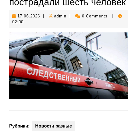
пострадали шесть человек
17.06.2026
admin
17.06.2026
|
admin
|
0 Comments
|
02:00
Рубрики:
Новости разные