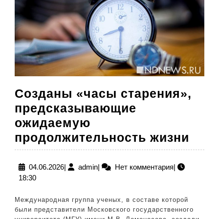
Созданы «часы старения»,
предсказывающие
ожидаемую
Соз
продолжительность жизни
«ча
стар
04.06.2026
admin
04.06.2026
|
admin
|
Нет комментария
|
18:30
пре
ожи
Международная группа ученых, в составе которой
про
были представители Московского государственного