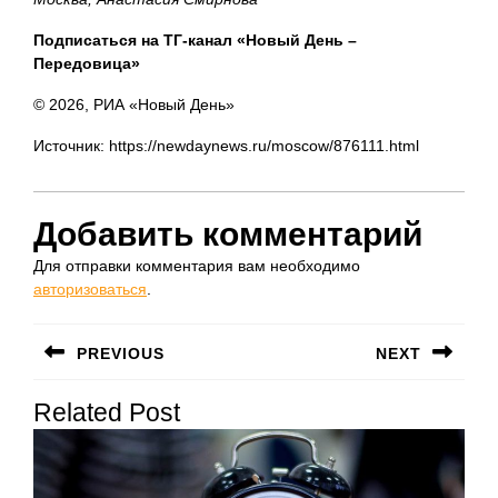
Подписаться на ТГ-канал «Новый День –
Передовица»
© 2026, РИА «Новый День»
Источник: https://newdaynews.ru/moscow/876111.html
Добавить комментарий
Для отправки комментария вам необходимо
авторизоваться
.
Навигация
PREVIOUS
NEXT
по
Предыдущая
Следующая
записям
Related Post
запись:
запись: