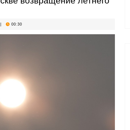
скве возвращение летнего
|
00:30