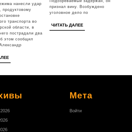
Подозреваемый задержан, он
дронов:
однокласс
режима нанесли удар
признал вину. Возбуждено
, продуктовому
ВСУ
в
уголовное дело по
остановке
атаковали
Приморье
ого транспорта во
ЧИТАТЬ
ЧИТАТЬ ДАЛЕЕ
рской области, в
автобус,
ДАЛЕЕ
чего пострадали два
остановку
Об этом сообщил
 Александр
и
продуктовый
ЧИТАТЬ
АЛЕЕ
ДАЛЕЕ
магазин
в
Курской
области
хивы
Мета
 2026
Войти
2026
2026