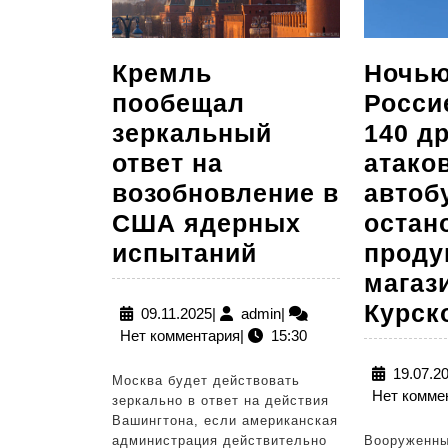
Кремль
Ночью
пообещал
Росси
зеркальный
140 д
ответ на
атако
возобновление в
автоб
США ядерных
остан
Кремль
испытаний
проду
пообещал
магаз
зеркальный
Курск
09.11.2025
admin
09.11.2025
|
admin
|
Нет комментария
|
15:30
ответ
на
19.07.2
Москва будет действовать
Нет комме
возобновлени
зеркально в ответ на действия
Вашингтона, если американская
в
администрация действительно
Вооруженны