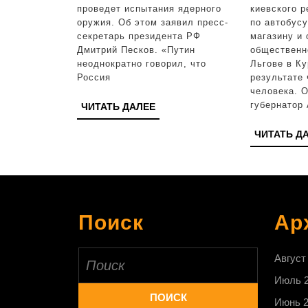
США
проведет испытания ядерного
киевского 
оружия. Об этом заявил пресс-
по автобусу
ядерных
секретарь президента РФ
магазину и 
испытаний
Дмитрий Песков. «Путин
общественн
неоднократно говорил, что
Льгове в Ку
Россия
результате 
человека. 
губернатор
ЧИТАТЬ
ЧИТАТЬ ДАЛЕЕ
ДАЛЕЕ
ЧИТАТЬ Д
Поиск
Ар
Найти:
Август
Июль 
Июнь 