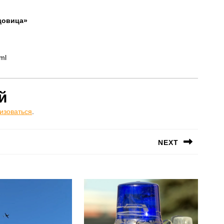
довица»
ml
й
изоваться
.
NEXT
Следующая
запись: