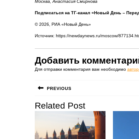
Москва, Анастасия Смирнова
Подписаться на ТГ-канал «Новый День – Пере
© 2026, РИА «Новый День»
Источник: https://newdaynews.ru/moscow/877134.ht
Добавить комментари
Для отправки комментария вам необходимо
автор
Навигация
PREVIOUS
по
Предыдущая
Related Post
записям
запись: