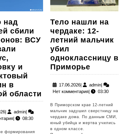
 над
Тело нашли на
ей сбили
чердаке: 12-
ронов: ВСУ
летний мальчик
вали
убил
ус,
одноклассницу в
Тело
овку и
Приморье
нашли
ктовый
на
ин в
17.06.2026
admin
17.06.2026
|
admin
|
Нет комментария
|
03:30
Ночью
чердаке:
ой области
над
12-
В Приморском крае 12-летний
Россией
летний
мальчик задушил сверстницу на
19.07.2026
admin
026
|
admin
|
чердаке дома. По данным СМИ,
нтария
|
08:30
е
сбили
мальчик
юный убийца и жертва учились
140
убил
в одном классе.
е формирования