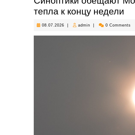
Синоптики обещают Мо
тепла к концу недели
08.07.2026
admin
08.07.2026
|
admin
|
0 Comments