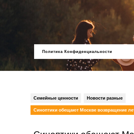
Перейти
к
содержимому
Политика Конфиденциальности
Семейные ценности
Новости разные
Синоптики обещают Москве возвращение лет