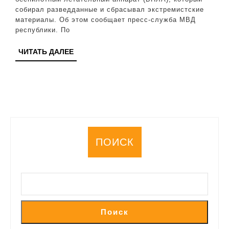
кот
собирал разведданные и сбрасывал экстремистские
сбр
материалы. Об этом сообщает пресс-служба МВД
республики. По
экс
мат
ЧИТАТЬ
ЧИТАТЬ ДАЛЕЕ
ДАЛЕЕ
ПОИСК
Поиск