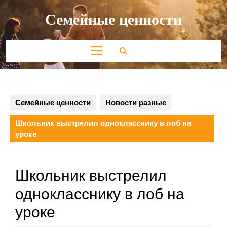
Перейти
Семейные ценности
к
содержимому
Кнопка
Открыть
Семейные ценности
Новости разные
Школьник выстрелил однокласснику в лоб на
уроке
Школьник выстрелил
однокласснику в лоб на
уроке