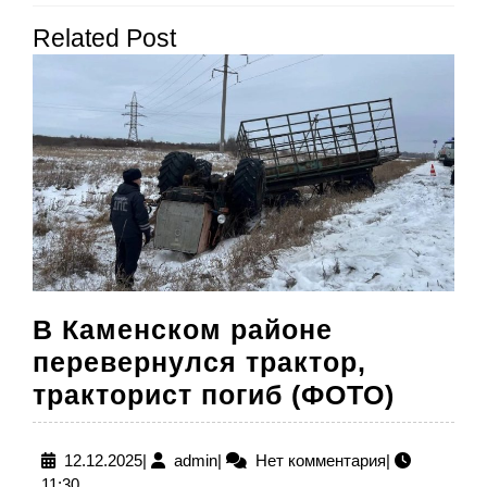
Предыдущая
Следующая
записям
Related Post
запись:
запись:
В Каменском районе
перевернулся трактор,
В
тракторист погиб (ФОТО)
Камен
район
12.12.2025
admin
12.12.2025
|
admin
|
Нет комментария
|
11:30