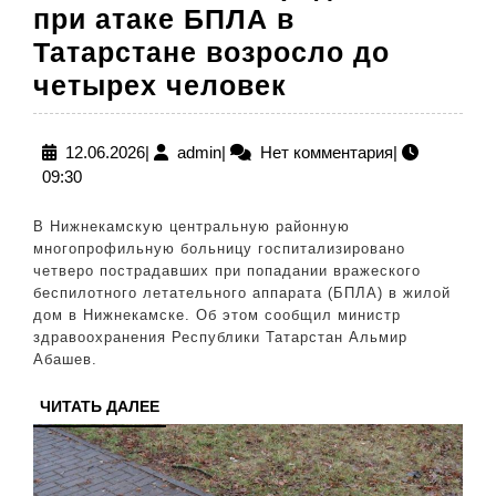
при атаке БПЛА в
Татарстане возросло до
Количество
четырех человек
пострадавши
при
12.06.2026
admin
12.06.2026
|
admin
|
Нет комментария
|
09:30
атаке
БПЛА
В Нижнекамскую центральную районную
в
многопрофильную больницу госпитализировано
четверо пострадавших при попадании вражеского
Татарстане
беспилотного летательного аппарата (БПЛА) в жилой
возросло
дом в Нижнекамске. Об этом сообщил министр
здравоохранения Республики Татарстан Альмир
до
Абашев.
четырех
ЧИТАТЬ
ЧИТАТЬ ДАЛЕЕ
человек
ДАЛЕЕ