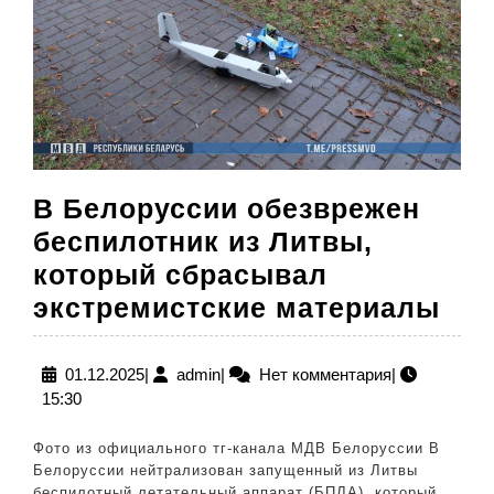
В Белоруссии обезврежен
беспилотник из Литвы,
который сбрасывал
В
экстремистские материалы
Бел
обе
01.12.2025
admin
01.12.2025
|
admin
|
Нет комментария
|
15:30
бес
из
Фото из официального тг-канала МДВ Белоруссии В
Лит
Белоруссии нейтрализован запущенный из Литвы
беспилотный летательный аппарат (БПЛА), который