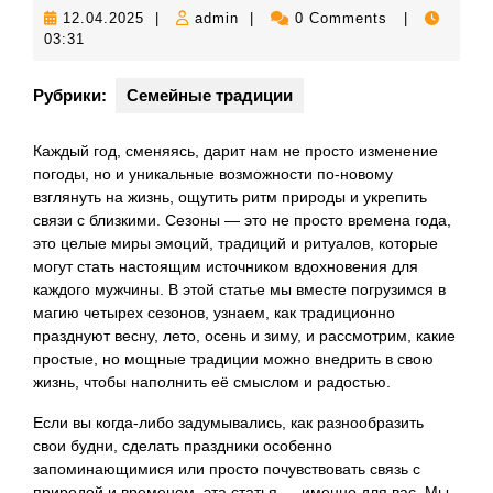
12.04.2025
admin
12.04.2025
|
admin
|
0 Comments
|
03:31
Рубрики:
Семейные традиции
Каждый год, сменяясь, дарит нам не просто изменение
погоды, но и уникальные возможности по-новому
взглянуть на жизнь, ощутить ритм природы и укрепить
связи с близкими. Сезоны — это не просто времена года,
это целые миры эмоций, традиций и ритуалов, которые
могут стать настоящим источником вдохновения для
каждого мужчины. В этой статье мы вместе погрузимся в
магию четырех сезонов, узнаем, как традиционно
празднуют весну, лето, осень и зиму, и рассмотрим, какие
простые, но мощные традиции можно внедрить в свою
жизнь, чтобы наполнить её смыслом и радостью.
Если вы когда-либо задумывались, как разнообразить
свои будни, сделать праздники особенно
запоминающимися или просто почувствовать связь с
природой и временем, эта статья — именно для вас. Мы