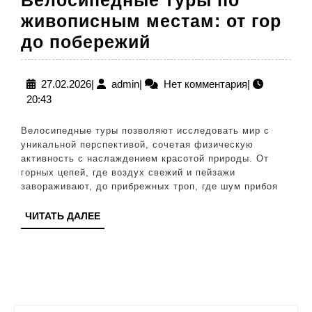
живописным местам: от гор
Велосипедные
до побережий
туры
по
27.02.2026
admin
27.02.2026
|
admin
|
Нет комментария
|
20:43
живописным
местам:
Велосипедные туры позволяют исследовать мир с
от
уникальной перспективой, сочетая физическую
активность с наслаждением красотой природы. От
гор
горных цепей, где воздух свежий и пейзажи
до
завораживают, до прибрежных троп, где шум прибоя
побережий
ЧИТАТЬ
ЧИТАТЬ ДАЛЕЕ
ДАЛЕЕ