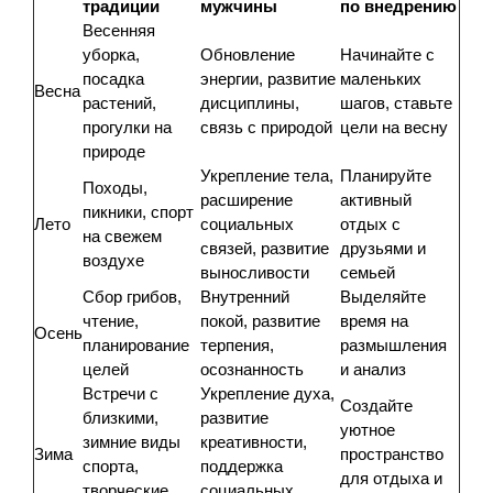
традиции
мужчины
по внедрению
Весенняя
уборка,
Обновление
Начинайте с
посадка
энергии, развитие
маленьких
Весна
растений,
дисциплины,
шагов, ставьте
прогулки на
связь с природой
цели на весну
природе
Укрепление тела,
Планируйте
Походы,
расширение
активный
пикники, спорт
Лето
социальных
отдых с
на свежем
связей, развитие
друзьями и
воздухе
выносливости
семьей
Сбор грибов,
Внутренний
Выделяйте
чтение,
покой, развитие
время на
Осень
планирование
терпения,
размышления
целей
осознанность
и анализ
Встречи с
Укрепление духа,
Создайте
близкими,
развитие
уютное
зимние виды
креативности,
Зима
пространство
спорта,
поддержка
для отдыха и
творческие
социальных