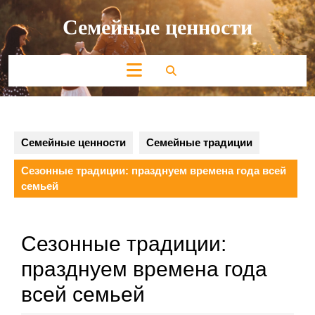
Перейти
Семейные ценности
к
содержимому
Кнопка
Открыть
Семейные ценности
Семейные традиции
Сезонные традиции: празднуем времена года всей
семьей
Сезонные традиции:
празднуем времена года
всей семьей