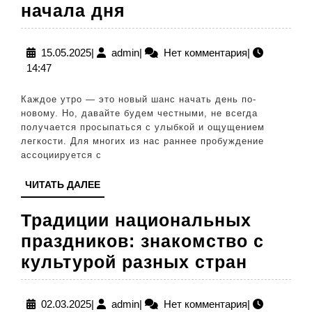
Утренние
начала дня
ритуалы:
секреты
15.05.2025
admin
15.05.2025
|
admin
|
Нет комментария
|
14:47
бодрого
и
Каждое утро — это новый шанс начать день по-
позитивного
новому. Но, давайте будем честными, не всегда
получается просыпаться с улыбкой и ощущением
начала
легкости. Для многих из нас раннее пробуждение
дня
ассоциируется с
ЧИТАТЬ
ЧИТАТЬ ДАЛЕЕ
ДАЛЕЕ
Традиции национальных
праздников: знакомство с
Тради
культурой разных стран
нацио
праздн
02.03.2025
admin
02.03.2025
|
admin
|
Нет комментария
|