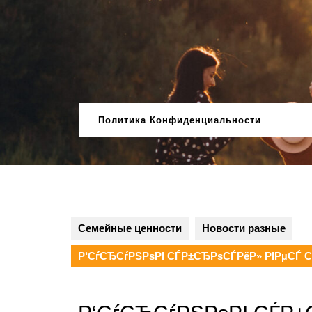
Перейти
к
содержимому
Политика Конфиденциальности
Семейные ценности
Новости разные
Р‘СѓСЂСѓРЅРѕРІ СЃР±СЂРѕСЃРёР» РІРµСЃ 