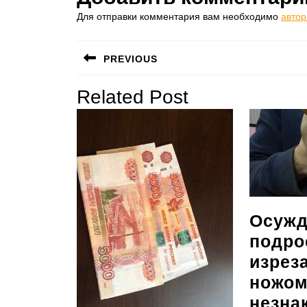
Для отправки комментария вам необходимо
автор
Навигация
PREVIOUS
по
Предыдущая
Related Post
записям
запись:
Осужд
подро
изрез
ножом
незна