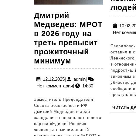
люде
Дмитрий
Медведев: МРОТ
10.02.2
в 2026 году на
Нет комме
треть превысит
Свердловск
прожиточный
оставил в с
Ленинского
Дмитрий
минимум
в отношении
Медведев:
подростка, 
виновным в
МРОТ
12.12.2025
admin
12.12.2025
|
admin
|
убийство дв
Нет комментария
|
14:30
в
сообщили в
преступлен
2026
Заместитель Председателя
году
Совета Безопасности РФ
ЧИТАТЬ Д
Дмитрий Медведев в ходе
на
заседания генерального совета
треть
партии «Единая Россия»
заявил, что минимальный
превысит
размер оплаты труда (МРОТ) в