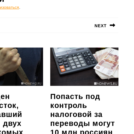
изоваться
.
NEXT
Следующая
запись:
Попасть под
ен
контроль
сток,
налоговой за
авший
переводы могут
 двух
Попа
10 млн россиян
комых