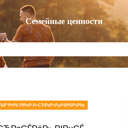
Семейные ценности
СЂР°РґРё РІРѕР·Р»СЋР±Р»РµРЅРЅРѕР№