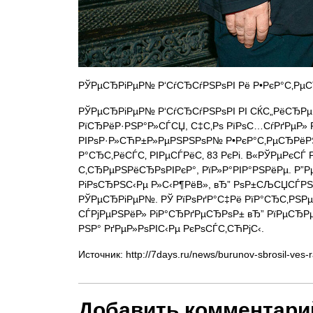
РЎРµСЂРіРµР№ Р‘СѓСЂСѓРЅРѕРІ Рё Р•РєР°С‚РµСЂ
РЎРµСЂРіРµР№ Р‘СѓСЂСѓРЅРѕРІ РІ СЌС„РёСЂРµ
РїСЂРёР·РЅР°Р»СЃСЏ, С‡С‚Рѕ РїРѕС…СѓРґРµР» Р
РІРѕР·Р»СЋР±Р»РµРЅРЅРѕР№ Р•РєР°С‚РµСЂРёРЅ
Р°СЂС‚РёСЃС‚ РІРµСЃРёС‚ 83 РєРі. В«РЎРµРєСЃ 
С‚СЂРµРЅРёСЂРѕРІРєР°, РїР»Р°РІР°РЅРёРµ. Р”Р
РіРѕСЂРЅС‹Рµ Р»С‹Р¶РёВ», вЂ” РѕР±СЉСЏСЃР
РЎРµСЂРіРµР№. РЎ РїРѕРґР°С‡Рё РїР°СЂС‚РЅ
СЃРјРµРЅРёР» РіР°СЂРґРµСЂРѕР± вЂ” РїРµСЂРµС
РЅР° РґРµР»РѕРІС‹Рµ РєРѕСЃС‚СЋРјС‹.
Источник: http://7days.ru/news/burunov-sbrosil-ves-
Добавить комментари