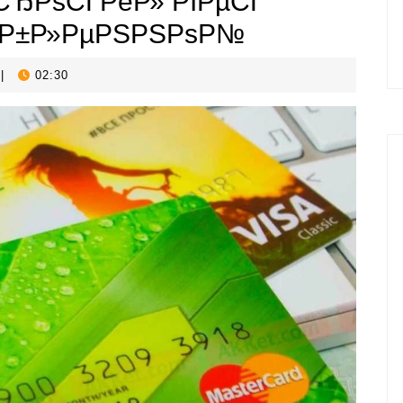
СЂРѕСЃРёР» РІРµСЃ
ЋР±Р»РµРЅРЅРѕР№
|
02:30