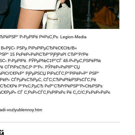
РёРЅР° Р›РµРІРё Р¤РѕС‚Рѕ: Legion-Media
 В«РўС‹ РЅРµ РїРѕРІРµСЂРёС€СЊ!В»
ЅР° 15 РєРёР»РѕРіСЂР°РјРјРѕРІ СЂР°РґРё
С‹ Р›РµРІРё. РЎРµР№С‡Р°СЃ 48-Р»РµС‚РЅРёР№
Рё СЃРїРѕСЂС‚Р·Р°Р». РЎРёР»РѕРІР°СЏ
µРІСѓС€РєР° РјРµРЅСЏ РїРѕСЃС‚Р°РІРёР»Р° РЅР°
ЅРёР» СЃРµРєСЂРµС‚ СЃС‚СЂРѕР№РЅРѕСЃС‚Рё
РµСЂС€Рё Р°РєС‚РµСЂ РєР°СЂРґРёРЅР°Р»СЊРЅРѕ
€РµР» СЃ С‚РѕР»СЃС‚РѕРІРѕРє Рё С„СѓС‚Р±РѕР»РѕРє
radi-vozlyublennoy.htm
й