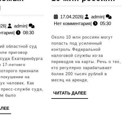
под
Осужден
й
конт
подросток,
17.04.2026
admin
17.04.2026
|
admin
|
Нет комментария
|
05:30
нало
изрезавший
10.02.2026
admin
026
|
admin
|
нтария
|
08:30
за
ножом
Около 10 млн россиян могут
пере
двух
попасть под усиленный
ий областной суд
контроль Федеральной
могу
незнакомых
иле приговор
налоговой службы из-за
 суда Екатеринбурга
10
людей
переводов на карты. Речь о тех,
 17-летнего
кто регулярно зарабатывает
млн
которого признали
более 200 тысяч рублей в
 покушении на
росс
месяц на аренде,
ух человек. Как
 пресс-службе суда,
ЧИТАТЬ
ЧИТАТЬ ДАЛЕЕ
ие было
ДАЛЕЕ
ЧИТАТЬ
АЛЕЕ
ДАЛЕЕ