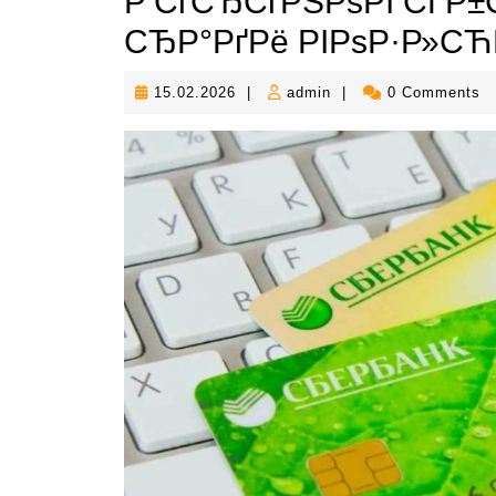
Р‘СѓСЂСѓРЅРѕРІ СЃР±
СЂР°РґРё РІРѕР·Р»С
15.02.2026
admin
15.02.2026
|
admin
|
0 Comments